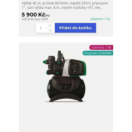
Výtlak 45 m, průtok 60 l/min, napětí 230 V, připojení
1", sací výška max. 8 m, objem nádoby 18 l, me...
5 900 Kč
/
ks
skladem 1 ks
4 876 Kč
bez DPH
Přidat do košíku
Ušetřete 2 %!
Doprava ZDARMA