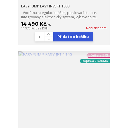
EASYPUMP EASY INVERT 1000
Vodárna s regulací otáček, posilovací stanice.
Integrovaný elektronický systém, vybaveno te...
14 490 Kč
/
ks
Není skladem
11 975 Kč
bez DPH
Přidat do košíku
Ušetřete 2 %!
Doprava ZDARMA