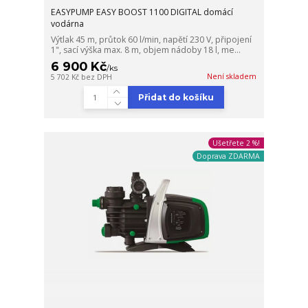
EASYPUMP EASY BOOST 1100 DIGITAL domácí
vodárna
Výtlak 45 m, průtok 60 l/min, napětí 230 V, připojení
1", sací výška max. 8 m, objem nádoby 18 l, me...
6 900 Kč
/
ks
Není skladem
5 702 Kč
bez DPH
Přidat do košíku
Ušetřete 2 %!
Doprava ZDARMA