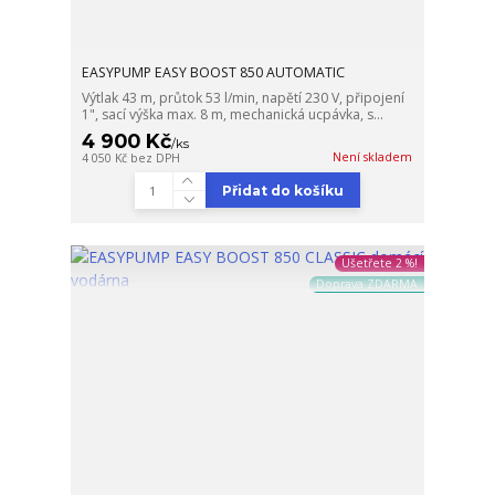
EASYPUMP EASY BOOST 850 AUTOMATIC
Výtlak 43 m, průtok 53 l/min, napětí 230 V, připojení
1", sací výška max. 8 m, mechanická ucpávka, s...
4 900 Kč
/
ks
Není skladem
4 050 Kč
bez DPH
Přidat do košíku
Ušetřete 2 %!
Doprava ZDARMA