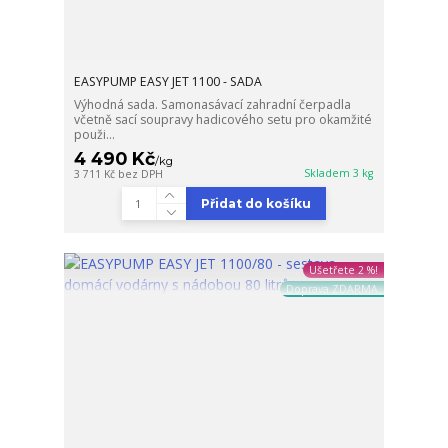
EASYPUMP EASY JET 1100 - SADA
Výhodná sada. Samonasávací zahradní čerpadla
včetně sací soupravy hadicového setu pro okamžité
použi...
4 490 Kč
/
kg
Skladem 3 kg
3 711 Kč
bez DPH
Přidat do košíku
Ušetřete 2 %!
Doprava ZDARMA