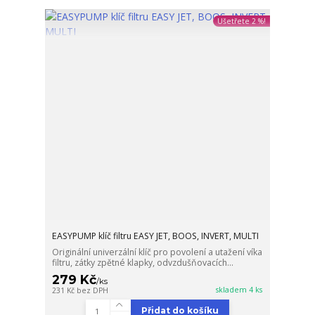
Ušetřete 2 %!
EASYPUMP klíč filtru EASY JET, BOOS, INVERT, MULTI
Originální univerzální klíč pro povolení a utažení víka
filtru, zátky zpětné klapky, odvzdušňovacích...
279 Kč
/
ks
skladem 4 ks
231 Kč
bez DPH
Přidat do košíku