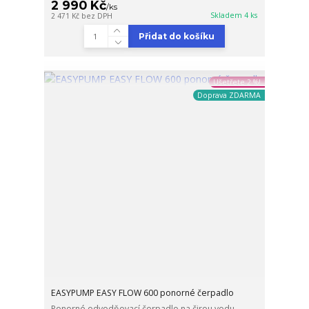
2 990 Kč
/
ks
Skladem 4 ks
2 471 Kč
bez DPH
Přidat do košíku
Ušetřete 2 %!
Doprava ZDARMA
EASYPUMP EASY FLOW 600 ponorné čerpadlo
Ponorné odvodňovací čerpadlo na čirou vodu