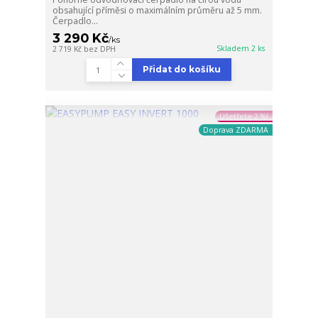
obsahující příměsi o maximálním průměru až 5 mm.
Čerpadlo...
3 290 Kč
/
ks
Skladem 2 ks
2 719 Kč
bez DPH
Přidat do košíku
Ušetřete 2 %!
Doprava ZDARMA