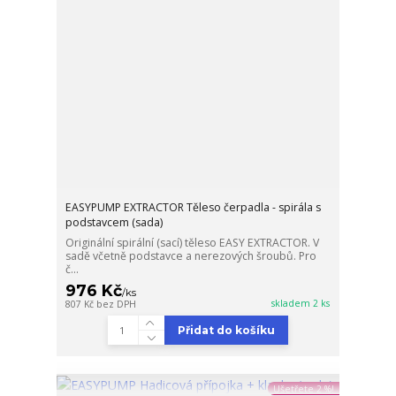
EASYPUMP EXTRACTOR Těleso čerpadla - spirála s
podstavcem (sada)
Originální spirální (sací) těleso EASY EXTRACTOR. V
sadě včetně podstavce a nerezových šroubů. Pro
č...
976 Kč
/
ks
skladem 2 ks
807 Kč
bez DPH
Přidat do košíku
Ušetřete 2 %!