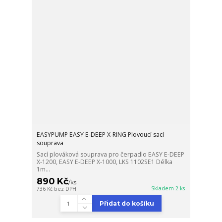
EASYPUMP EASY E-DEEP X-RING Plovoucí sací
souprava
Sací plováková souprava pro čerpadlo EASY E-DEEP
X-1200, EASY E-DEEP X-1000, LKS 1102SE1 Délka
1m...
890 Kč
/
ks
Skladem 2 ks
736 Kč
bez DPH
Přidat do košíku