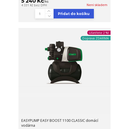
5 240 Kč
/
ks
Není skladem
4 331 Kč
bez DPH
Přidat do košíku
Ušetřete 2 %!
Doprava ZDARMA
EASYPUMP EASY BOOST 1100 CLASSIC domácí
vodárna