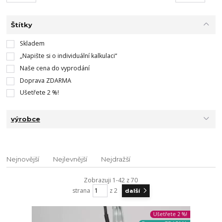
Štítky
Skladem
„Napište si o individuální kalkulaci“
Naše cena do vyprodání
Doprava ZDARMA
Ušetřete 2 %!
výrobce
Nejnovější
Nejlevnější
Nejdražší
Zobrazuji 1-42 z 70
strana
z 2
další
Ušetřete 2 %!