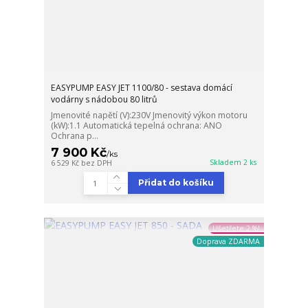
EASYPUMP EASY JET 1100/80 - sestava domácí
vodárny s nádobou 80 litrů
Jmenovité napětí (V):230V Jmenovitý výkon motoru
(kW):1.1 Automatická tepelná ochrana: ANO
Ochrana p...
7 900 Kč
/
ks
Skladem 2 ks
6 529 Kč
bez DPH
Přidat do košíku
Ušetřete 2 %!
Doprava ZDARMA