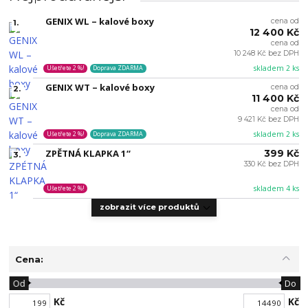
GENIX WL – kalové boxy
cena od
1.
12 400 Kč
cena od
10 248 Kč bez DPH
skladem 2 ks
Ušetřete 2 %!
Doprava ZDARMA
GENIX WT – kalové boxy
cena od
2.
11 400 Kč
cena od
9 421 Kč bez DPH
skladem 2 ks
Ušetřete 2 %!
Doprava ZDARMA
ZPĚTNÁ KLAPKA 1“
399 Kč
3.
330 Kč bez DPH
skladem 4 ks
Ušetřete 2 %!
zobrazit více produktů
Cena:
Od
Do
Kč
Kč