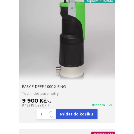
Doprava ZDARMA
EASY E-DEEP 1000 X-RING
Technické parametry
9 900 Kč
/
ks
skladem 3 ks
8 182 Kč
bez DPH
Přidat do košíku
Ušetřete 2 %!