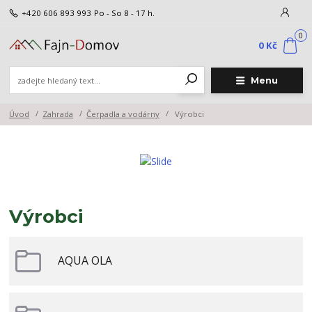
+420 606 893 993
Po - So 8 - 17 h.
0
0 Kč
Menu
Úvod
Zahrada
Čerpadla a vodárny
Výrobci
Výrobci
AQUA OLA