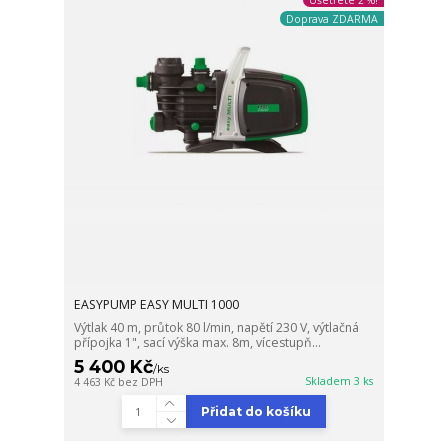
Doprava ZDARMA
EASYPUMP EASY MULTI 1000
Výtlak 40 m, průtok 80 l/min, napětí 230 V, výtlačná
přípojka 1", sací výška max. 8m, vícestupň...
5 400 Kč
/
ks
Skladem 3 ks
4 463 Kč
bez DPH
Přidat do košíku