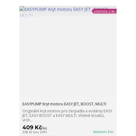
Ušetřete 2 %!
EASYPUMP Kryt motoru EASY JET, BOOST, MULTI
Originální kryt motoru pro čerpadla a vodárny EASY
JET, EASY BOOST a EASY MULTI. Včetně šroubů,
vrch...
409 Kč
/
ks
skladem 4 ks
338 Kč
bez DPH