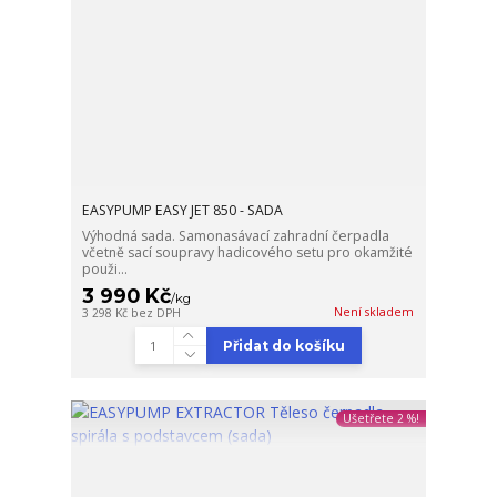
EASYPUMP EASY JET 850 - SADA
Výhodná sada. Samonasávací zahradní čerpadla
včetně sací soupravy hadicového setu pro okamžité
použi...
3 990 Kč
/
kg
Není skladem
3 298 Kč
bez DPH
Přidat do košíku
Ušetřete 2 %!