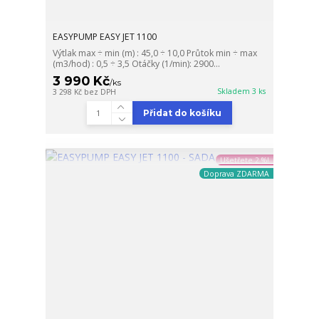
EASYPUMP EASY JET 1100
Výtlak max ÷ min (m) : 45,0 ÷ 10,0 Průtok min ÷ max
(m3/hod) : 0,5 ÷ 3,5 Otáčky (1/min): 2900...
3 990 Kč
/
ks
Skladem 3 ks
3 298 Kč
bez DPH
Přidat do košíku
Ušetřete 2 %!
Doprava ZDARMA