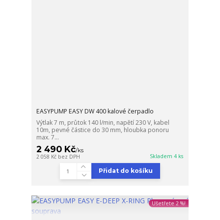
EASYPUMP EASY DW 400 kalové čerpadlo
Výtlak 7 m, průtok 140 l/min, napětí 230 V, kabel
10m, pevné částice do 30 mm, hloubka ponoru
max. 7...
2 490 Kč
/
ks
Skladem 4 ks
2 058 Kč
bez DPH
Přidat do košíku
Ušetřete 2 %!