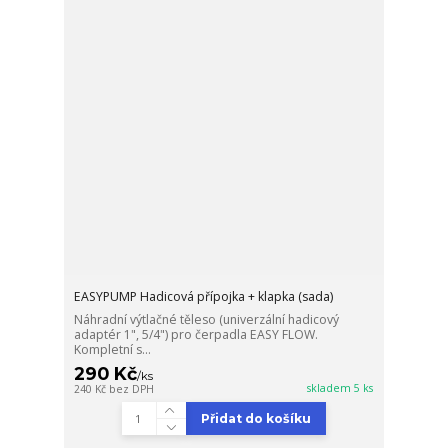
EASYPUMP Hadicová přípojka + klapka (sada)
Náhradní výtlačné těleso (univerzální hadicový
adaptér 1", 5/4") pro čerpadla EASY FLOW.
Kompletní s...
290 Kč
/
ks
skladem 5 ks
240 Kč
bez DPH
Přidat do košíku