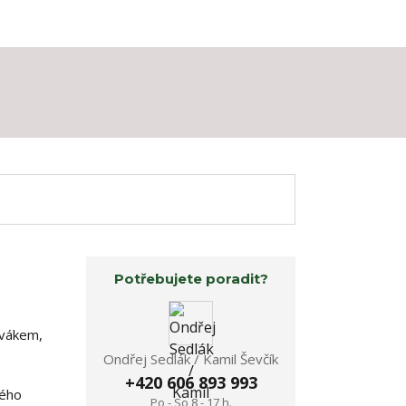
Potřebujete poradit?
ovákem,
Ondřej Sedlák / Kamil Ševčík
+420 606 893 993
kého
Po - So 8 - 17 h.