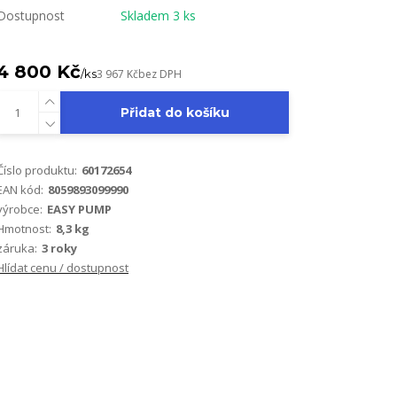
Dostupnost
Skladem 3 ks
4 800 Kč
/
ks
3 967 Kč
bez DPH
Přidat do košíku
Číslo produktu:
60172654
EAN kód:
8059893099990
výrobce:
EASY PUMP
Hmotnost:
8,3 kg
záruka:
3 roky
Hlídat cenu / dostupnost