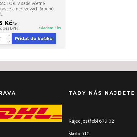
ACTOR. V sadě včetně
tavce a nerezových šroubů.
...
6 Kč
/
ks
skladem 2 ks
Kč
bez DPH
Přidat do košíku
RAVA
TADY NÁS NAJDETE
Rájec Jestřebí 679 02
Školní 512