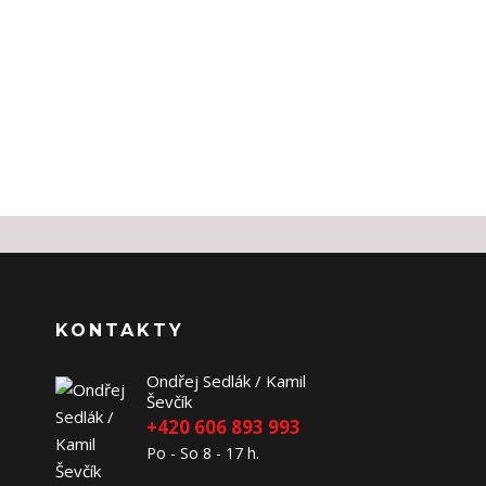
KONTAKTY
Ondřej Sedlák / Kamil
Ševčík
+420 606 893 993
Po - So 8 - 17 h.