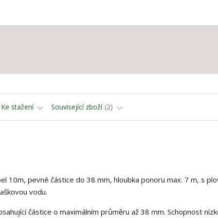
Ke stažení
Související zboží
2
abel 10m, pevné částice do 38 mm, hloubka ponoru max. 7 m, s pl
laškovou vodu.
bsahující částice o maximálním průměru až 38 mm. Schopnost níz