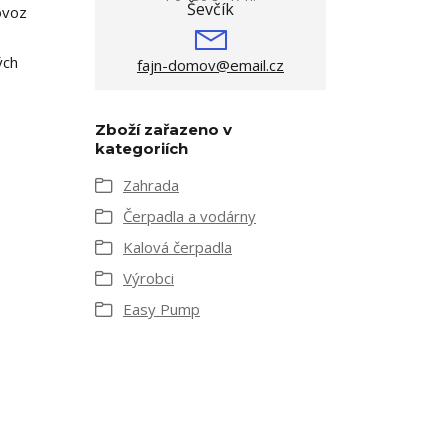
ovoz
ých
fajn-domov@email.cz
Zboží zařazeno v
kategoriích
Zahrada
Čerpadla a vodárny
Kalová čerpadla
Výrobci
Easy Pump