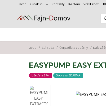
Úvod
O nákupu
Kontakty
Ke čtení
Vrátit zboží
B
Úvod
Zahrada
Čerpadla a vodárny
Kalová č
EASYPUMP EASY EXT
Ušetřete 2 %!
Doprava ZDARMA