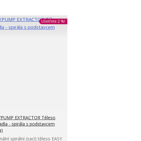
Ušetřete 2 %!
YPUMP EXTRACTOR Těleso
adla - spirála s podstavcem
a)
nální spirální (sací) těleso EASY