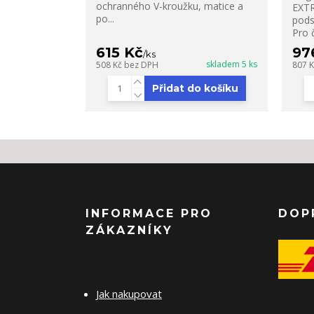
ochranného V-kroužku, matice a
EXTR
po...
pods
Pro č
615 Kč
97
/
ks
skladem 5 ks
508 Kč
bez DPH
807 
Přidat do košíku
INFORMACE PRO
DOP
ZÁKAZNÍKY
Jak nakupovat