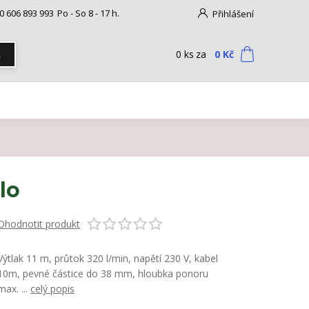
0 606 893 993
Po - So 8 - 17 h.
Přihlášení
0
ks
za
0 Kč
t
lo
Ohodnotit produkt
Výtlak 11 m, průtok 320 l/min, napětí 230 V, kabel
10m, pevné částice do 38 mm, hloubka ponoru
max. ...
celý popis