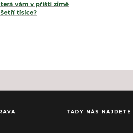
terá vám v příští zimě
šetří tisíce?
RAVA
TADY NÁS NAJDETE