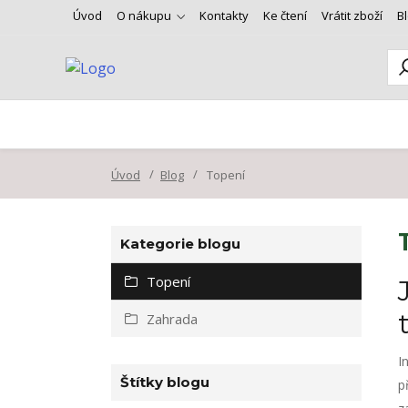
Úvod
O nákupu
Kontakty
Ke čtení
Vrátit zboží
B
Úvod
Blog
Topení
Kategorie blogu
Topení
Zahrada
I
Štítky blogu
p