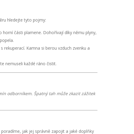
ěru hledejte tyto pojmy:
 horní části plamene. Dohořívají díky němu plyny,
popela.
s rekuperací. Kamna si berou vzduch zvenku a
te nemuseli každé ráno čistit.
omín odborníkem. Špatný tah může zkazit zážitek
radíme, jak jej správně zapojit a jaké doplňky