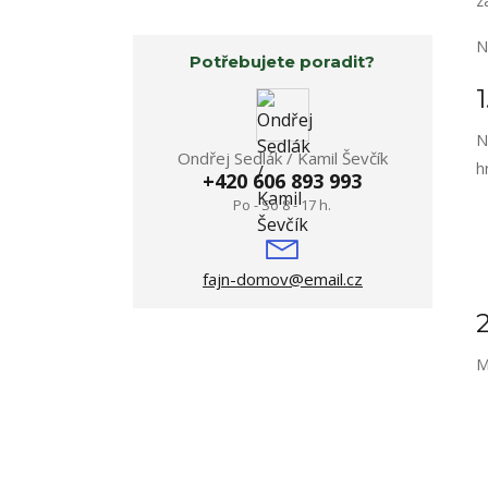
z
N
Potřebujete poradit?
N
Ondřej Sedlák / Kamil Ševčík
h
+420 606 893 993
Po - So 8 - 17 h.
fajn-domov@email.cz
M