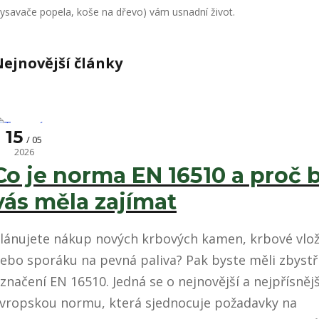
vysavače popela, koše na dřevo) vám usnadní život.
ejnovější články
15
05
Topení
2026
Co je norma EN 16510 a proč 
vás měla zajímat
lánujete nákup nových krbových kamen, krbové vlo
ebo sporáku na pevná paliva? Pak byste měli zbystř
značení EN 16510. Jedná se o nejnovější a nejpřísnějš
vropskou normu, která sjednocuje požadavky na