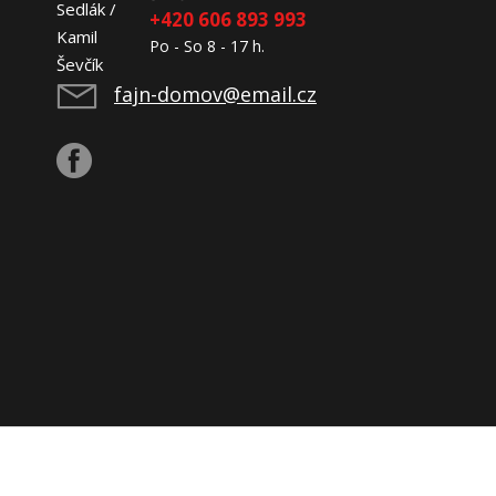
+420 606 893 993
Po - So 8 - 17 h.
fajn-domov@email.cz