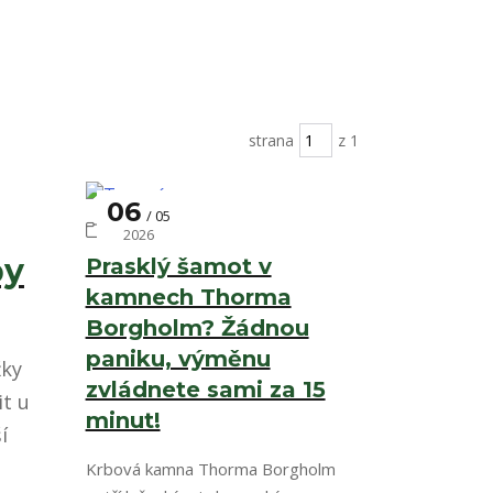
strana
z 1
06
05
Topení
2026
by
Prasklý šamot v
kamnech Thorma
Borgholm? Žádnou
paniku, výměnu
žky
zvládnete sami za 15
it u
minut!
í
Krbová kamna Thorma Borgholm