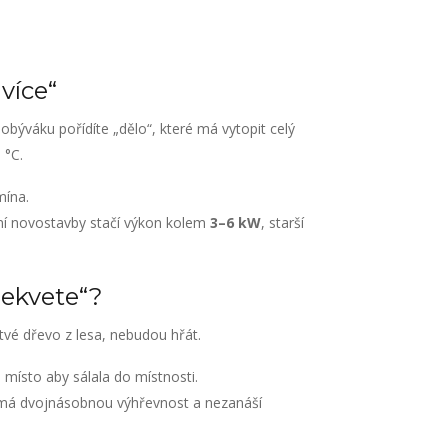
více“
býváku pořídíte „dělo“, které má vytopit celý
 °C.
mína.
rní novostavby stačí výkon kolem
3–6 kW
, starší
nekvete“?
tvé dřevo z lesa, nebudou hřát.
místo aby sálala do místnosti.
 má dvojnásobnou výhřevnost a nezanáší