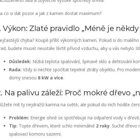
ačouzeného skla a zbytečně vysoké spotřeby dřeva.
a co si dát pozor a jak z kamen dostat maximum?
1. Výkon: Zlaté pravidlo „Méně je někdy 
ejčastější chyba? Koupě příliš výkonných kamen. Pokud si do malého o
rad, budete muset neustále škrtit přívod vzduchu, aby u vás nebylo 30
Důsledek:
Nízká teplota spalování, špinavé sklo a dehtování ko
Rada:
Vždy si nechte spočítat tepelné ztráty objektu. Pro mode
domy snesou
8 kW a více
.
2. Na palivu záleží: Proč mokré dřevo „
ůžete mít ty nejdražší kamna na světě, ale pokud do nich hodíte čers
Problém:
Energie ohně se spotřebuje na odpaření vody v dřevě, 
Tip:
Topte dřevem, které schlo minimálně
2 roky
. Suché dřevo
spalovací komoru sazemi.