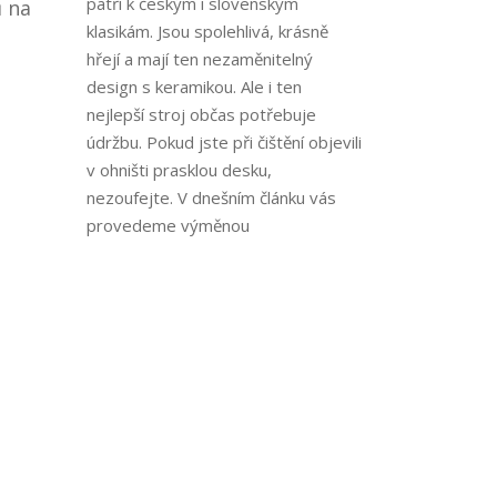
patří k českým i slovenským
ů na
klasikám. Jsou spolehlivá, krásně
hřejí a mají ten nezaměnitelný
design s keramikou. Ale i ten
nejlepší stroj občas potřebuje
údržbu. Pokud jste při čištění objevili
v ohništi prasklou desku,
nezoufejte. V dnešním článku vás
provedeme výměnou