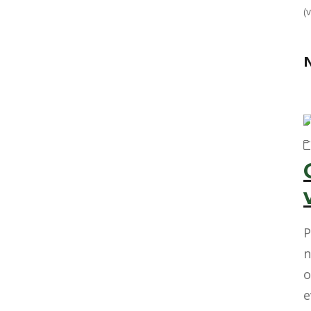
(
N
P
n
o
e