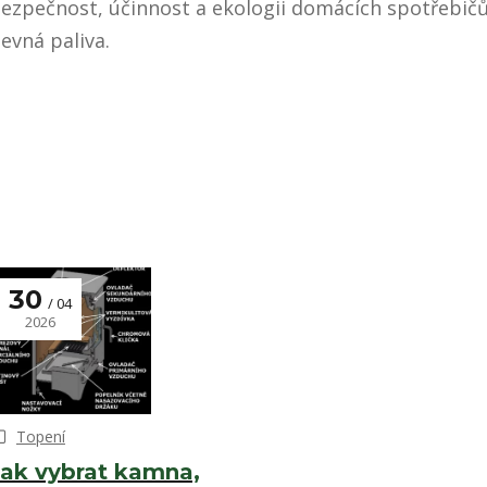
ezpečnost, účinnost a ekologii domácích spotřebič
evná paliva.
30
04
2026
Topení
Jak vybrat kamna,