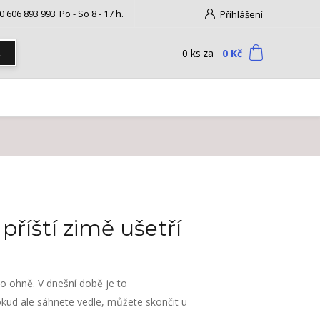
0 606 893 993
Po - So 8 - 17 h.
Přihlášení
0
ks
za
0 Kč
t
příští zimě ušetří
o ohně. V dnešní době je to
Pokud ale sáhnete vedle, můžete skončit u