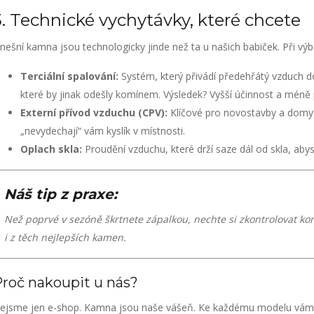
3. Technické vychytávky, které chcete
nešní kamna jsou technologicky jinde než ta u našich babiček. Při výb
Terciální spalování:
Systém, který přivádí předehřátý vzduch do
které by jinak odešly komínem. Výsledek? Vyšší účinnost a méně 
Externí přívod vzduchu (CPV):
Klíčové pro novostavby a domy 
„nevydechají“ vám kyslík v místnosti.
Oplach skla:
Proudění vzduchu, které drží saze dál od skla, abys
Náš tip z praxe:
Než poprvé v sezóně škrtnete zápalkou, nechte si zkontrolovat k
i z těch nejlepších kamen.
roč nakoupit u nás?
ejsme jen e-shop. Kamna jsou naše vášeň. Ke každému modelu vám po