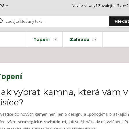
log
Nevíte si rady? Zavolejte.
+42
Hleda
Topení
Zahrada
Topení
Jak vybrat kamna, která vám v 
tisíce?
nvestice do nových kamen není jen o designu a „pohodě“ u praskajícíh
ředevším
strategické rozhodnutí
, jak snížit náklady na vytápění. 