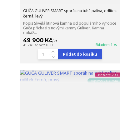
GUČA GULIVER SMART sporák na tuhá paliva, odlitek
černá, levý
Popis Skvělá litinová kamna od populárního výrobce
Guča příchazí s novými kamny Guliver. Kamna
dokáž...
49 900 Kč
/
ks
Skladem 1 ks
41 240 Kč
bez DPH
Přidat do košíku
Ušetřete 2 %!
Doprava ZDARMA