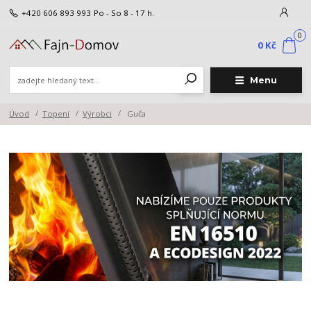
+420 606 893 993
Po - So 8 - 17 h.
0
0 Kč
Menu
Úvod
Topení
Výrobci
Guča