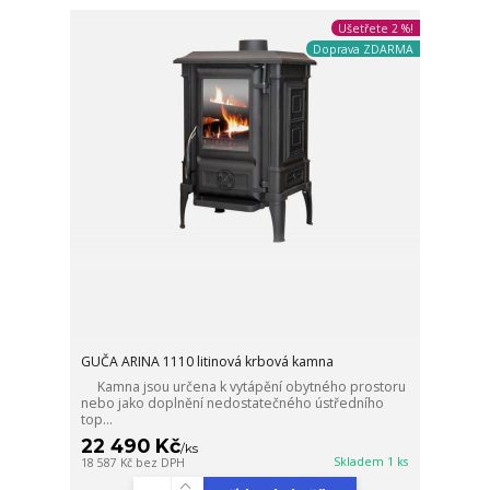
Ušetřete 2 %!
Doprava ZDARMA
GUČA ARINA 1110 litinová krbová kamna
Kamna jsou určena k vytápění obytného prostoru
nebo jako doplnění nedostatečného ústředního
top...
22 490 Kč
/
ks
Skladem 1 ks
18 587 Kč
bez DPH