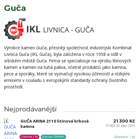
Guča
Výrobce kamen Guča, přesněji společnost Industrijski Kombinat
Livnica Guča (IKL Guča), byla založena v roce 1958 a sídlí v
srbském městě Guča. Firma se specializuje na výrobu litinových
kamen a kamen na tuhá paliva, včetně produktů jako kamna,
pece a sporáky, které se vyznačují vysokou účinností a nízkými
emisemi v souladu s evropskými standardy ochrany životního
prostředí.
Nejprodávanější
GUČA ARINA 2110 litinová krbová
21 300 Kč
1.
kamna
17 603 Kč bez DPH
Skladem 1 ks
Ušetřete 2 %!
Doprava ZDARMA