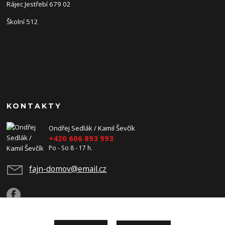
Rájec Jestřebí 679 02
Školní 512
KONTAKTY
Ondřej Sedlák / Kamil Ševčík
+420 606 893 993
Po - So 8 - 17 h.
fajn-domov@email.cz