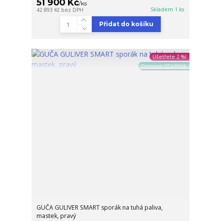
51 900 Kč
/
ks
Skladem 1 ks
42 893 Kč
bez DPH
Přidat do košíku
Ušetřete 2 %!
Doprava ZDARMA
GUČA GULIVER SMART sporák na tuhá paliva,
mastek, pravý