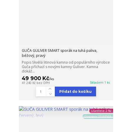
GUČA GULIVER SMART sporák na tuhá paliva,
béžový, pravý
Popis Skvělá litinová kamna od populárního výrobce
Guča příchazí s novými kamny Guliver. Kamna
dokáž...
49 900 Kč
/
ks
Skladem 1 ks
41 240 Kč
bez DPH
Přidat do košíku
Ušetřete 2 %!
Doprava ZDARMA