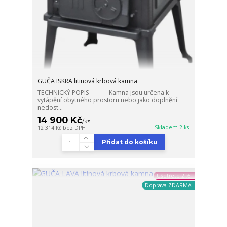
GUČA ISKRA litinová krbová kamna
TECHNICKÝ POPIS Kamna jsou určena k
vytápění obytného prostoru nebo jako doplnění
nedost...
14 900 Kč
/
ks
Skladem 2 ks
12 314 Kč
bez DPH
Přidat do košíku
Ušetřete 2 %!
Doprava ZDARMA