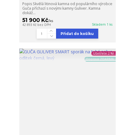
Popis Skvělá litinová kamna od populárního výrobce
Guča příchazí s novými kamny Guliver. Kamna
dokáž...
51 900 Kč
/
ks
Skladem 1 ks
42 893 Kč
bez DPH
Přidat do košíku
Ušetřete 2 %!
Doprava ZDARMA