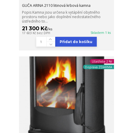
GUČA ARINA 2110 litinová krbová kamna
Popis Kamna jsou určena k vytápění obytného
prostoru nebo jako doplnění nedostatečného
ústředního to...
21 300 Kč
/
ks
Skladem 1 ks
17 603 Kč
bez DPH
Přidat do košíku
Ušetřete 2 %!
Doprava ZDARMA