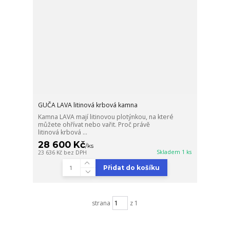
GUČA LAVA litinová krbová kamna
Kamna LAVA mají litinovou plotýnkou, na které
můžete ohřívat nebo vařit. Proč právě
litinová krbová ...
28 600 Kč
/
ks
Skladem 1 ks
23 636 Kč
bez DPH
Přidat do košíku
strana
z 1