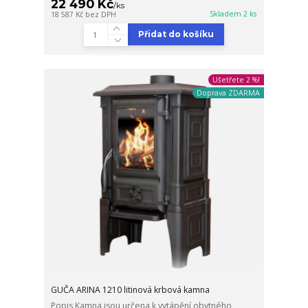
22 490 Kč
/
ks
Skladem 2 ks
18 587 Kč
bez DPH
Přidat do košíku
Ušetřete 2 %!
Doprava ZDARMA
GUČA ARINA 1210 litinová krbová kamna
Popis Kamna jsou určena k vytápění obytného