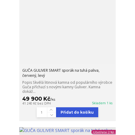
GUČA GULIVER SMART sporák na tuhá paliva,
červený, levý
Popis Skvělá litinová kamna od populárního výrobce
Guča příchazí s novými kamny Guliver. Kamna
dokáž...
49 900 Kč
/
ks
Skladem 1 ks
41 240 Kč
bez DPH
Přidat do košíku
Ušetřete 2 %!