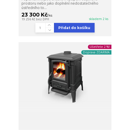
prostoru nebo jako doplnění nedostatečného
ústředního to...
23 300 Kč
/
ks
skladem 2 ks
19 256 Kč
bez DPH
Přidat do košíku
Ušetřete 2 %!
Doprava ZDARMA