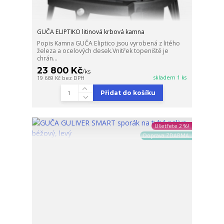
GUČA ELIPTIKO litinová krbová kamna
Popis Kamna GUČA Eliptico jsou vyrobená z litého
železa a ocelových desek.Vnitřek topeniště je
chrán...
23 800 Kč
/
ks
skladem 1 ks
19 669 Kč
bez DPH
Přidat do košíku
Ušetřete 2 %!
Doprava ZDARMA