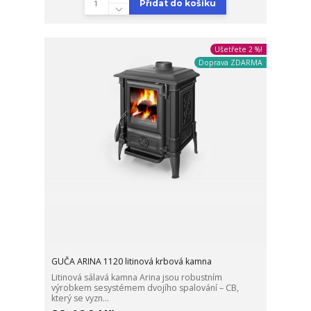
Přidat do košíku
Ušetřete 2 %!
Doprava ZDARMA
GUČA ARINA 1120 litinová krbová kamna
Litinová sálavá kamna Arina jsou robustním
výrobkem sesystémem dvojího spalování – CB,
který se vyzn...