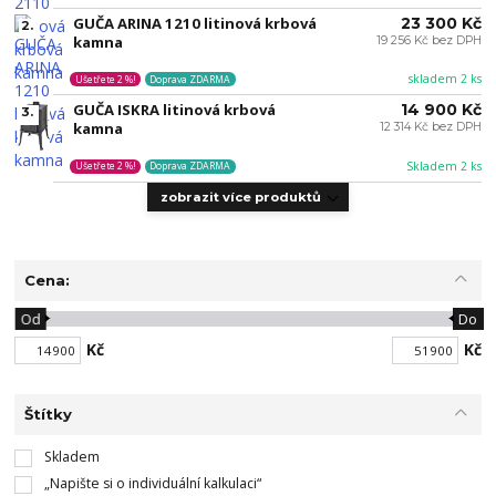
GUČA ARINA 1210 litinová krbová
23 300 Kč
2.
kamna
19 256 Kč bez DPH
skladem 2 ks
Ušetřete 2 %!
Doprava ZDARMA
GUČA ISKRA litinová krbová
14 900 Kč
3.
kamna
12 314 Kč bez DPH
Skladem 2 ks
Ušetřete 2 %!
Doprava ZDARMA
zobrazit více produktů
Cena:
Od
Do
Kč
Kč
Štítky
Skladem
„Napište si o individuální kalkulaci“