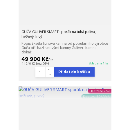
GUČA GULIVER SMART sporák na tuhá paliva,
béžový, levý
Popis Skvělá litinová kamna od populárního výrobce
Guča příchazí s novými kamny Guliver. Kamna
dokáž...
49 900 Kč
/
ks
Skladem 1 ks
41 240 Kč
bez DPH
Přidat do košíku
Ušetřete 2 %!
Doprava ZDARMA