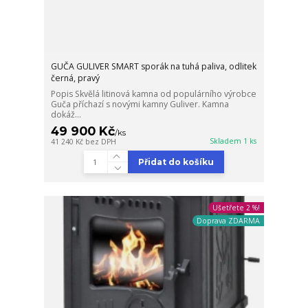
GUČA GULIVER SMART sporák na tuhá paliva, odlitek
černá, pravý
Popis Skvělá litinová kamna od populárního výrobce
Guča příchazí s novými kamny Guliver. Kamna
dokáž...
49 900 Kč
/
ks
Skladem 1 ks
41 240 Kč
bez DPH
Přidat do košíku
Ušetřete 2 %!
Doprava ZDARMA