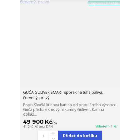
Doprava ZDARMA
GUČA GULIVER SMART sporák na tuhá paliva,
červený, pravý
Popis Skvělá litinová kamna od populárního výrobce
Guča příchazí s novými kamny Guliver. Kamna
dokáž...
49 900 Kč
/
ks
Skladem 1 ks
41 240 Kč
bez DPH
Přidat do košíku