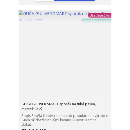
Ušetřete 2 %!
Doprava ZDARMA
GUČA GULIVER SMART sporák na tuhá paliva,
mastek, levý
Popis Skvělá litinová kamna od populárního výrobce
Guča příchazí s novými kamny Guliver. Kamna
dokáž...