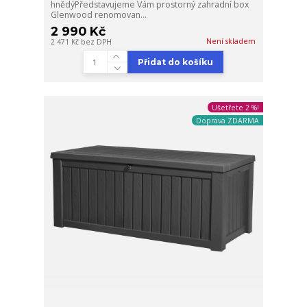
hnědýPředstavujeme Vám prostorný zahradní box
Glenwood renomovan...
2 990 Kč
Není skladem
2 471 Kč
bez DPH
Přidat do košíku
Ušetřete 2 %!
Doprava ZDARMA