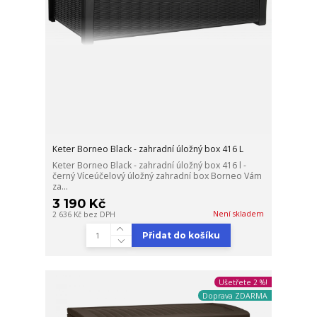
Keter Borneo Black - zahradní úložný box 416 L
Keter Borneo Black - zahradní úložný box 416 l -
černý Víceúčelový úložný zahradní box Borneo Vám
za...
3 190 Kč
Není skladem
2 636 Kč
bez DPH
Přidat do košíku
Ušetřete 2 %!
Doprava ZDARMA