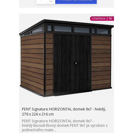
Ušetřete 2 %!
PENT Signature HORIZONTAL domek 9x7 - hnědý,
279 x 226 x 216 cm
PENT Signature HORIZONTAL domek 9x7 -
hnědý Bezúdržbový domek PENT 9x7 je vyroben z
jedinečného mate...