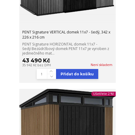
PENT Signature VERTICAL domek 11x7 - šedý, 342 x
226 x 216 cm
PENT Signature HORIZONTAL domek 11x7 -
šedý Bezúdržbový domek PENT 11x7 je vyroben z
jedinečného mat...
43 490 Kč
Není skladem
35 942 Kč
bez DPH
Přidat do košíku
Ušetřete 2 %!