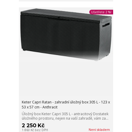
Ušetřete 2 %!
Keter Capri Ratan - zahradní úložný box 305 L - 123 x
53 x 57 cm - Anthracit
Úložný box Keter Capri 305 L - antracitový Dostatek
úložného prostoru, nejen na vaší zahradě, vám za...
2 250 Kč
Není skladem
1 860 Kč
bez DPH