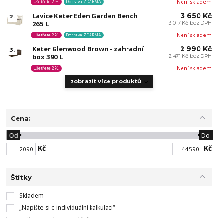
Není skladem
Ušetřete 2 %!
Doprava ZDARMA
Lavice Keter Eden Garden Bench
3 650 Kč
2.
265 L
3 017 Kč bez DPH
Není skladem
Ušetřete 2 %!
Doprava ZDARMA
Keter Glenwood Brown - zahradní
2 990 Kč
3.
box 390 L
2 471 Kč bez DPH
Není skladem
Ušetřete 2 %!
zobrazit více produktů
Cena:
Od
Do
Kč
Kč
Štítky
Skladem
„Napište si o individuální kalkulaci“