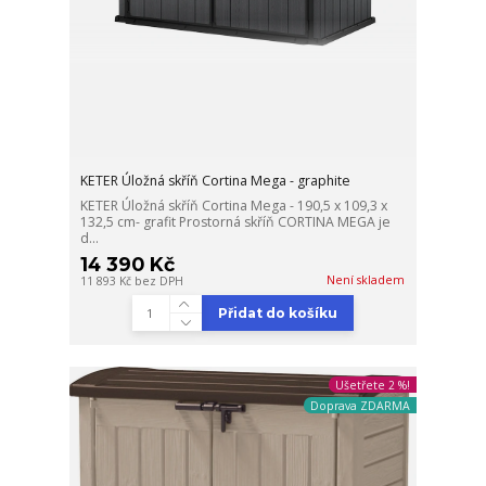
KETER Úložná skříň Cortina Mega - graphite
KETER Úložná skříň Cortina Mega - 190,5 x 109,3 x
132,5 cm- grafit Prostorná skříň CORTINA MEGA je
d...
14 390 Kč
Není skladem
11 893 Kč
bez DPH
Přidat do košíku
Ušetřete 2 %!
Doprava ZDARMA