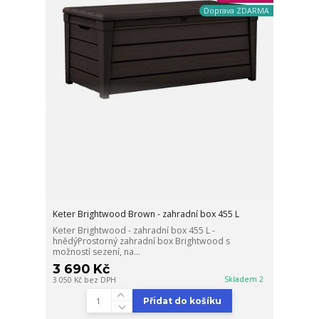
Doprava ZDARMA
Keter Brightwood Brown - zahradní box 455 L
Keter Brightwood - zahradní box 455 L -
hnědýProstorný zahradní box Brightwood s
možností sezení, na...
3 690 Kč
Skladem 2
3 050 Kč
bez DPH
Přidat do košíku