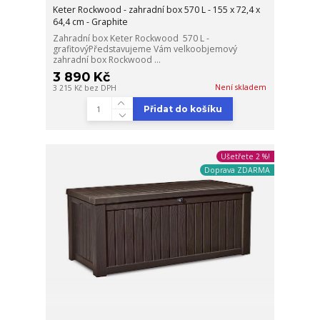
Keter Rockwood - zahradní box 570 L - 155 x 72,4 x
64,4 cm - Graphite
Zahradní box Keter Rockwood 570 L -
grafitovýPředstavujeme Vám velkoobjemový
zahradní box Rockwood ...
3 890 Kč
Není skladem
3 215 Kč
bez DPH
Přidat do košíku
Ušetřete 2 %!
Doprava ZDARMA