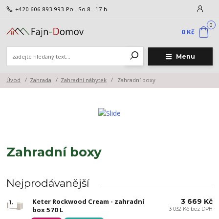
+420 606 893 993
Po - So 8 - 17 h.
0
0 Kč
Menu
Úvod
Zahrada
Zahradní nábytek
Zahradní boxy
Zahradní boxy
Nejprodávanější
Keter Rockwood Cream - zahradní
3 669 Kč
1.
box 570 L
3 032 Kč bez DPH