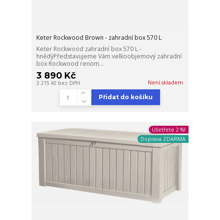
Keter Rockwood Brown - zahradní box 570 L
Keter Rockwood zahradní box 570 L -
hnědýPředstavujeme Vám velkoobjemový zahradní
box Rockwood renom...
3 890 Kč
Není skladem
3 215 Kč
bez DPH
Přidat do košíku
Ušetřete 2 %!
Doprava ZDARMA