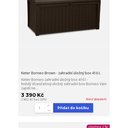
Keter Borneo Brown - zahradní úložný box 416 L
Keter Borneo zahradní úložný box 416 l -
hnědý Víceúčelový úložný zahradní box Borneo Vám
zajistí ne...
3 390 Kč
Není skladem
2 802 Kč
bez DPH
Přidat do košíku
Ušetřete 2 %!