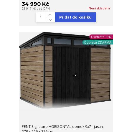
34 990 Kč
Není skladem
28 917 Kč
bez DPH
Přidat do košíku
Ušetřete 2 %!
Doprava ZDARMA
PENT Signature HORIZONTAL domek 9x7 - jasan,
279 x 226 x 216 cm