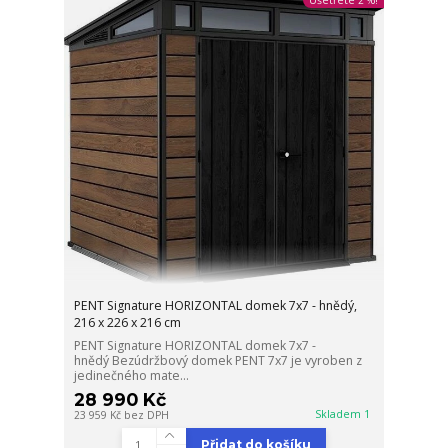
Ušetřete 2 %!
PENT Signature HORIZONTAL domek 7x7 - hnědý,
216 x 226 x 216 cm
PENT Signature HORIZONTAL domek 7x7 -
hnědý Bezúdržbový domek PENT 7x7 je vyroben z
jedinečného mate...
28 990 Kč
Skladem 1
23 959 Kč
bez DPH
Přidat do košíku