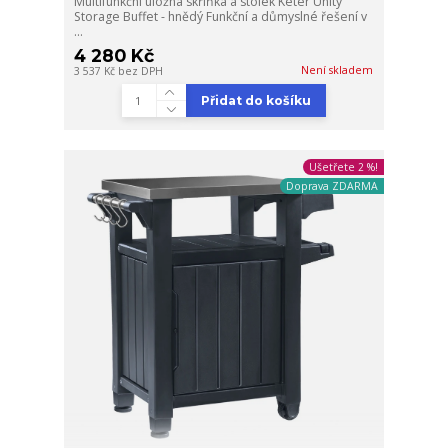
Multifunkční úložná skříňka a stolek Keter Unity
Storage Buffet - hnědý Funkční a důmyslné řešení v
...
4 280 Kč
Není skladem
3 537 Kč
bez DPH
Přidat do košíku
Ušetřete 2 %!
Doprava ZDARMA