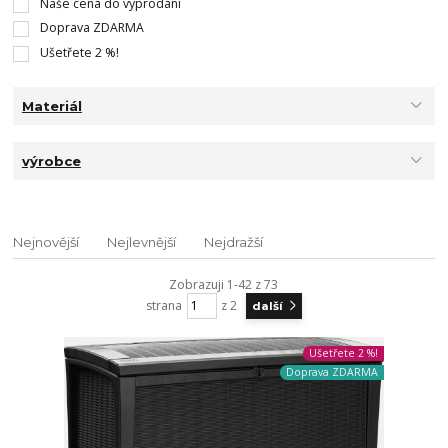
Naše cena do vyprodání
Doprava ZDARMA
Ušetřete 2 %!
Materiál
výrobce
Nejnovější
Nejlevnější
Nejdražší
Zobrazuji 1-42 z 73
strana
z 2
další
Ušetřete 2 %!
Doprava ZDARMA