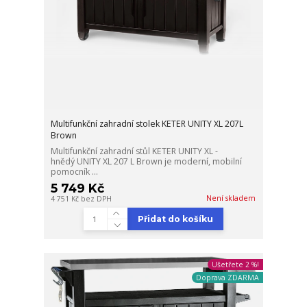
Multifunkční zahradní stolek KETER UNITY XL 207L
Brown
Multifunkční zahradní stůl KETER UNITY XL -
hnědý UNITY XL 207 L Brown je moderní, mobilní
pomocník ...
5 749 Kč
Není skladem
4 751 Kč
bez DPH
Přidat do košíku
Ušetřete 2 %!
Doprava ZDARMA