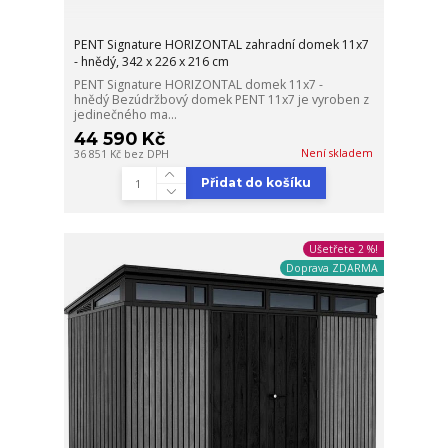
PENT Signature HORIZONTAL zahradní domek 11x7
- hnědý, 342 x 226 x 216 cm
PENT Signature HORIZONTAL domek 11x7 -
hnědý Bezúdržbový domek PENT 11x7 je vyroben z
jedinečného ma...
44 590 Kč
Není skladem
36 851 Kč
bez DPH
Přidat do košíku
Ušetřete 2 %!
Doprava ZDARMA