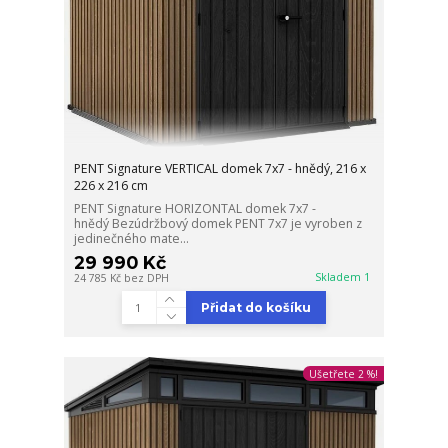
PENT Signature VERTICAL domek 7x7 - hnědý, 216 x
226 x 216 cm
PENT Signature HORIZONTAL domek 7x7 -
hnědý Bezúdržbový domek PENT 7x7 je vyroben z
jedinečného mate...
29 990 Kč
Skladem 1
24 785 Kč
bez DPH
Přidat do košíku
Ušetřete 2 %!