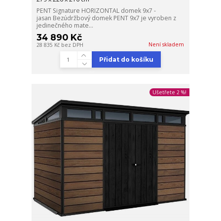
PENT Signature HORIZONTAL domek 9x7 -
jasan Bezúdržbový domek PENT 9x7 je vyroben z
jedinečného mate...
34 890 Kč
Není skladem
28 835 Kč
bez DPH
Přidat do košíku
Ušetřete 2 %!