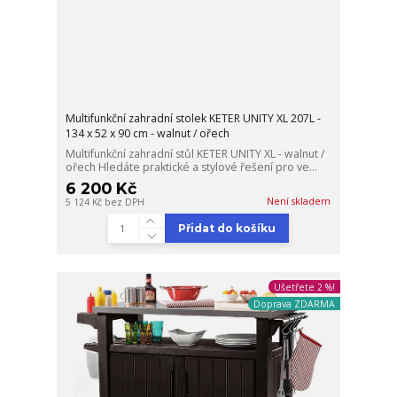
Multifunkční zahradní stolek KETER UNITY XL 207L -
134 x 52 x 90 cm - walnut / ořech
Multifunkční zahradní stůl KETER UNITY XL - walnut /
ořech Hledáte praktické a stylové řešení pro ve...
6 200 Kč
Není skladem
5 124 Kč
bez DPH
Přidat do košíku
Ušetřete 2 %!
Doprava ZDARMA