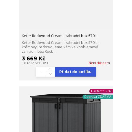
Keter Rockwood Cream - zahradní box 570 L
Keter Rockwood Cream - zahradní box 570 L -
krémovýPředstavujeme Vám velkoobjemový
zahradní box Rock...
3 669 Kč
Není skladem
3 032 Kč
bez DPH
Přidat do košíku
Ušetřete 2 %!
Doprava ZDARMA