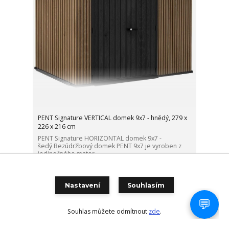
PENT Signature VERTICAL domek 9x7 - hnědý, 279 x
226 x 216 cm
PENT Signature HORIZONTAL domek 9x7 -
šedý Bezúdržbový domek PENT 9x7 je vyroben z
jedinečného mater...
34 990 Kč
Skladem 1
28 917 Kč
bez DPH
Nastavení
Souhlasím
Přidat do košíku
Souhlas můžete odmítnout
zde
.
Ušetřete 2 %!