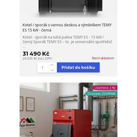
Kotel / sporák s varnou deskou a výměníkem TEMY
ES 15 kW - černá
Kotel - sporák na tuhá paliva TEMY ES - 15 kW /
černý Sporák TEMY ES – to je universální spotřebič
...
31 490 Kč
Není skladem
26 025 Kč
bez DPH
Přidat do košíku
Ušetřete 2 %!
Doprava ZDARMA