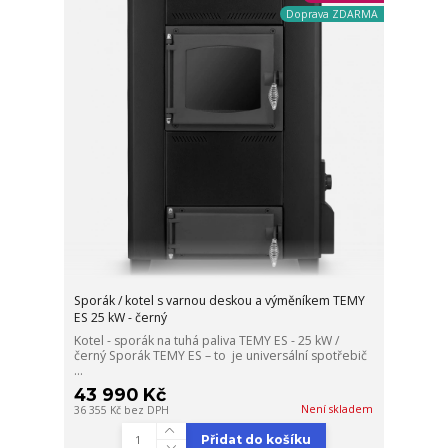
Doprava ZDARMA
Sporák / kotel s varnou deskou a výměníkem TEMY
ES 25 kW - černý
Kotel - sporák na tuhá paliva TEMY ES - 25 kW /
černý Sporák TEMY ES – to je universální spotřebič
...
43 990 Kč
Není skladem
36 355 Kč
bez DPH
Přidat do košíku