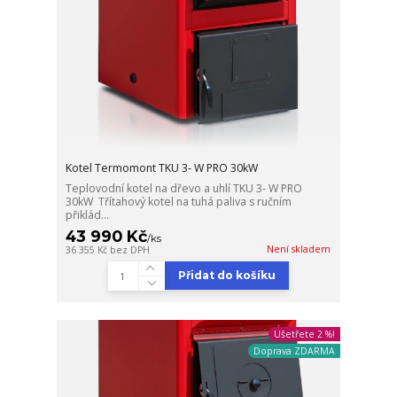
Kotel Termomont TKU 3- W PRO 30kW
Teplovodní kotel na dřevo a uhlí TKU 3- W PRO
30kW Třítahový kotel na tuhá paliva s ručním
přiklád...
43 990 Kč
/
ks
Není skladem
36 355 Kč
bez DPH
Přidat do košíku
Ušetřete 2 %!
Doprava ZDARMA