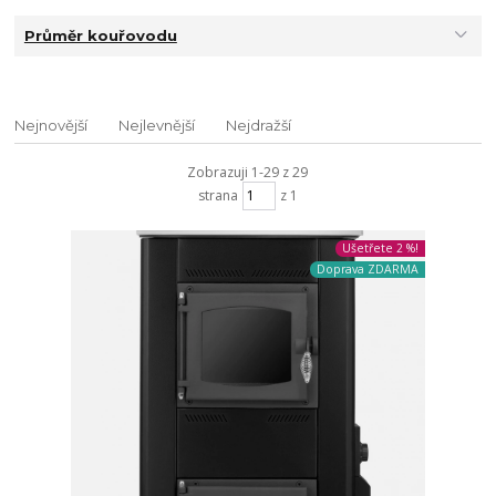
Průměr kouřovodu
Nejnovější
Nejlevnější
Nejdražší
Zobrazuji 1-29 z 29
strana
z 1
Ušetřete 2 %!
Doprava ZDARMA