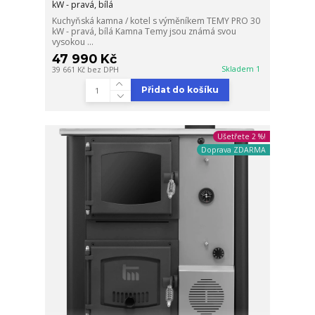
kW - pravá, bílá
Kuchyňská kamna / kotel s výměníkem TEMY PRO 30
kW - pravá, bílá Kamna Temy jsou známá svou
vysokou ...
47 990 Kč
Skladem 1
39 661 Kč
bez DPH
Přidat do košíku
Ušetřete 2 %!
Doprava ZDARMA