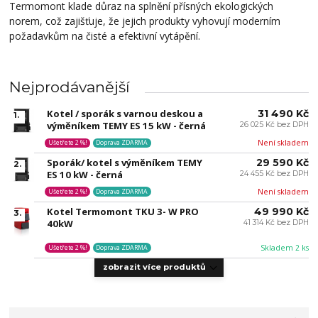
Termomont klade důraz na splnění přísných ekologických
norem, což zajišťuje, že jejich produkty vyhovují moderním
požadavkům na čisté a efektivní vytápění.
Nejprodávanější
Kotel / sporák s varnou deskou a
31 490 Kč
1.
výměníkem TEMY ES 15 kW - černá
26 025 Kč bez DPH
Není skladem
Ušetřete 2 %!
Doprava ZDARMA
Sporák/ kotel s výměníkem TEMY
29 590 Kč
2.
ES 10 kW - černá
24 455 Kč bez DPH
Není skladem
Ušetřete 2 %!
Doprava ZDARMA
Kotel Termomont TKU 3- W PRO
49 990 Kč
3.
40kW
41 314 Kč bez DPH
Skladem 2 ks
Ušetřete 2 %!
Doprava ZDARMA
zobrazit více produktů