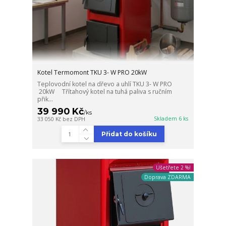
Kotel Termomont TKU 3- W PRO 20kW
Teplovodní kotel na dřevo a uhlí TKU 3- W PRO
20kW Třítahový kotel na tuhá paliva s ručním
přik...
39 990 Kč
/
ks
Skladem 6 ks
33 050 Kč
bez DPH
Přidat do košíku
Ušetřete 2 %!
Doprava ZDARMA