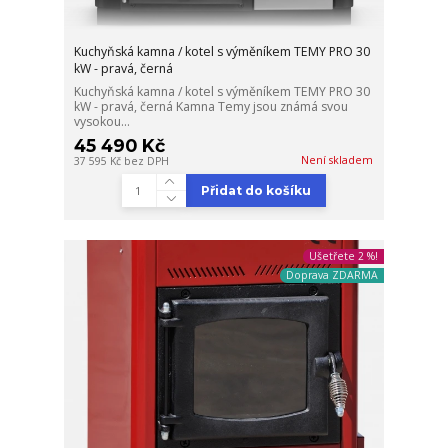
Kuchyňská kamna / kotel s výměníkem TEMY PRO 30
kW - pravá, černá
Kuchyňská kamna / kotel s výměníkem TEMY PRO 30
kW - pravá, černá Kamna Temy jsou známá svou
vysokou...
45 490 Kč
Není skladem
37 595 Kč
bez DPH
Přidat do košíku
Ušetřete 2 %!
Doprava ZDARMA