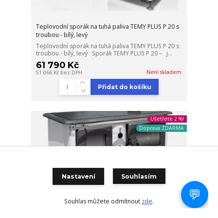
Teplovodní sporák na tuhá paliva TEMY PLUS P 20 s
troubou - bílý, levý
Teplovodní sporák na tuhá paliva TEMY PLUS P 20 s
troubou - bílý, levý Sporák TEMY PLUS P 20 – j...
61 790 Kč
Není skladem
51 066 Kč
bez DPH
Přidat do košíku
Ušetřete 2 %!
Doprava ZDARMA
Nastavení
Souhlasím
Souhlas můžete odmítnout
zde
.