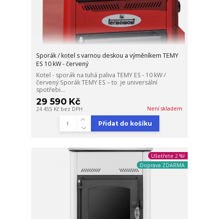
Sporák / kotel s varnou deskou a výměníkem TEMY
ES 10 kW - červený
Kotel - sporák na tuhá paliva TEMY ES - 10 kW /
červený Sporák TEMY ES – to je universální
spotřebi...
29 590 Kč
Není skladem
24 455 Kč
bez DPH
Přidat do košíku
Ušetřete 2 %!
Doprava ZDARMA