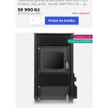
Teplovodní sporák na tuhá paliva TEMY PRO P 25 s
troubou - bílý, pravý Sporák TEMY PRO P 25 – je...
59 990 Kč
Není skladem
49 579 Kč
bez DPH
Přidat do košíku
Ušetřete 2 %!
Doprava ZDARMA