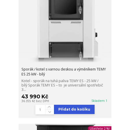
Sporák / kotel s varnou deskou a výměníkem TEMY
ES 25 kW - bílý
Kotel - sporák na tuhá paliva TEMY ES - 25 kW /
bílý Sporák TEMY ES – to je universální spotřebič
3...
43 990 Kč
Skladem 1
36 355 Kč
bez DPH
Přidat do košíku
Ušetřete 2 %!