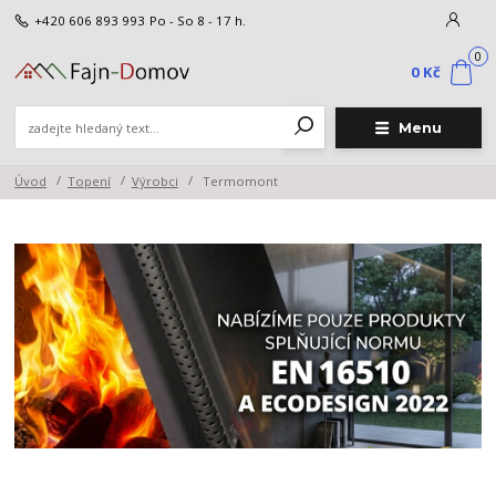
+420 606 893 993
Po - So 8 - 17 h.
0
0 Kč
Menu
Úvod
Topení
Výrobci
Termomont