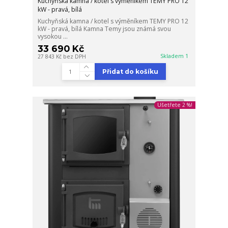
Kuchyňská kamna / kotel s výměníkem TEMY PRO 12
kW - pravá, bílá
Kuchyňská kamna / kotel s výměníkem TEMY PRO 12
kW - pravá, bílá Kamna Temy jsou známá svou
vysokou ...
33 690 Kč
Skladem 1
27 843 Kč
bez DPH
Přidat do košíku
Ušetřete 2 %!