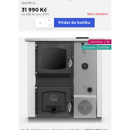
vysokou ...
31 990 Kč
Není skladem
26 438 Kč
bez DPH
Přidat do košíku
Ušetřete 2 %!
Doprava ZDARMA