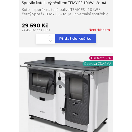
Sporák/ kotel s výměníkem TEMY ES 10 kW - černá
Kotel - sporák na tuhá paliva TEMY ES - 10 kW /
černý Sporák TEMY ES – to je universální spotřebič
...
29 590 Kč
Není skladem
24 455 Kč
bez DPH
Přidat do košíku
Ušetřete 2 %!
Doprava ZDARMA