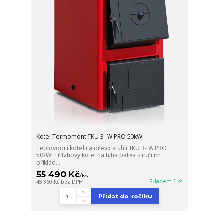
Kotel Termomont TKU 3- W PRO 50kW
Teplovodní kotel na dřevo a uhlí TKU 3- W PRO
50kW Třítahový kotel na tuhá paliva s ručním
přiklád...
55 490 Kč
/
ks
Skladem 2 ks
45 860 Kč
bez DPH
Přidat do košíku