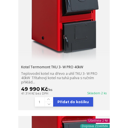
Kotel Termomont TKU 3- W PRO 40kW
Teplovodní kotel na dřevo a uhlí TKU 3- W PRO
40kW Třítahový kotel na tuhá paliva s ručním
přiklád...
49 990 Kč
/
ks
Skladem 2 ks
41 314 Kč
bez DPH
Přidat do košíku
Ušetřete 2 %!
Doprava ZDARMA