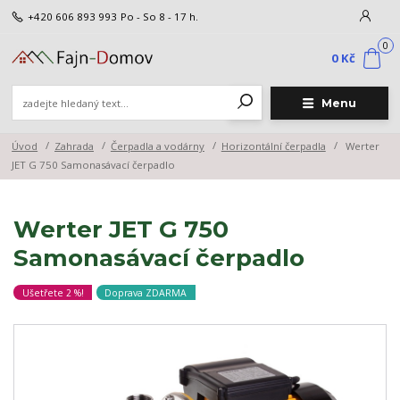
+420 606 893 993
Po - So 8 - 17 h.
0
0 Kč
Menu
Úvod
Zahrada
Čerpadla a vodárny
Horizontální čerpadla
Werter
JET G 750 Samonasávací čerpadlo
Werter JET G 750
Samonasávací čerpadlo
Ušetřete 2 %!
Doprava ZDARMA