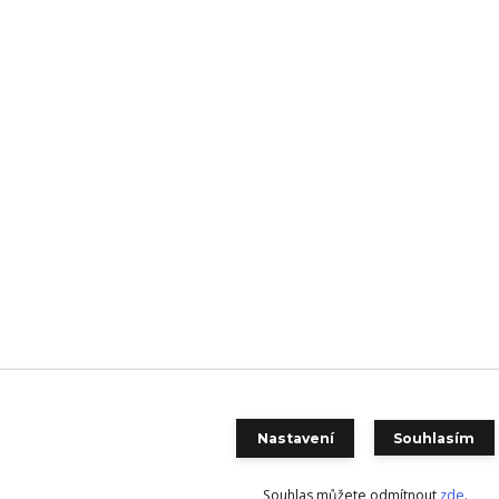
Nastavení
Souhlasím
Souhlas můžete odmítnout
zde
.