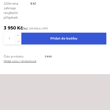
2204 cena
8 Kč
zahrnuje
recyklační
příspěvek
3 950 Kč
/
ks
3 264 Kč
bez DPH
Přidat do košíku
Číslo produktu:
3444
Hlídat cenu / dostupnost