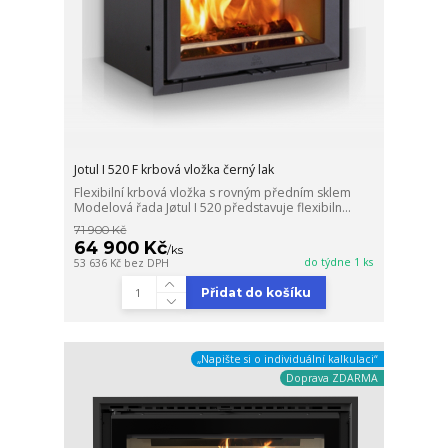
Jotul I 520 F krbová vložka černý lak
Flexibilní krbová vložka s rovným předním sklem
Modelová řada Jøtul I 520 představuje flexibiln...
71 900 Kč
64 900 Kč
/
ks
do týdne 1 ks
53 636 Kč
bez DPH
Přidat do košíku
„Napište si o individuální kalkulaci“
Doprava ZDARMA