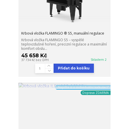
Krbová vložka FLAMINGO ® S5, manuální regulace
Krbová vložka FLAMINGO S5 – vyspělé
teplovzdušné hoření, precizní regulace a maximální
komfort obslu...
45 658 Kč
Skladem 2
37 734 Kč
bez DPH
Přidat do košíku
„Napište si o individuální kalkulaci“
Doprava ZDARMA