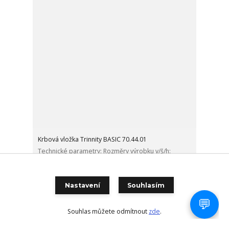
Krbová vložka Trinnity BASIC 70.44.01
Technické parametry: Rozměry výrobku v/š/h:
957x699x490 mm Výkon: 9,0 kW Rozsah výkonu: 4,5 -
11,7 k...
24 900 Kč
/
ks
Nastavení
Souhlasím
Není skladem
20 579 Kč
bez DPH
Přidat do košíku
Souhlas můžete odmítnout
zde
.