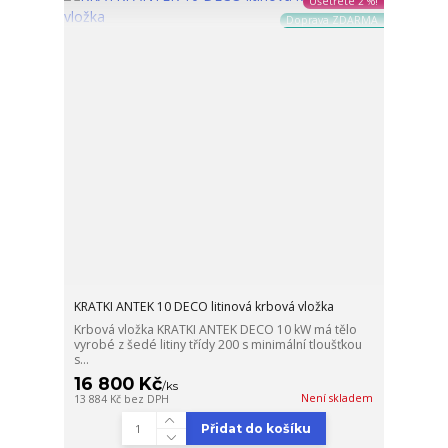
Ušetřete 2 %!
Doprava ZDARMA
KRATKI ANTEK 10 DECO litinová krbová vložka
Krbová vložka KRATKI ANTEK DECO 10 kW má tělo
vyrobé z šedé litiny třídy 200 s minimální tloušťkou
s...
16 800 Kč
/
ks
Není skladem
13 884 Kč
bez DPH
Přidat do košíku