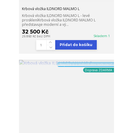
Krbová vložka ILDNORD MALMO L
Krbová vložka ILDNORD MALMO L - levé
proskleníKrbová vložka ILDNORD MALMO L
představuje moderní a vý...
32 500 Kč
Skladem 1
26 860 Kč
bez DPH
Přidat do košíku
„Napište si o individuální kalkulaci“
Doprava ZDARMA