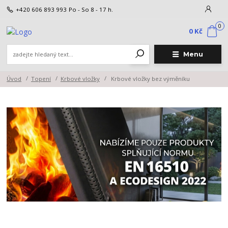
+420 606 893 993
Po - So 8 - 17 h.
0
0 Kč
Menu
Úvod
Topení
Krbové vložky
Krbové vložky bez výměníku