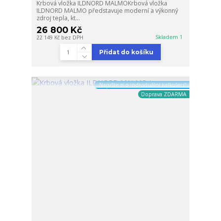
Krbová vložka ILDNORD MALMOKrbová vložka
ILDNORD MALMO představuje moderní a výkonný
zdroj tepla, kt...
26 800 Kč
Skladem 1
22 149 Kč
bez DPH
Přidat do košíku
„Napište si o individuální kalkulaci“
Doprava ZDARMA