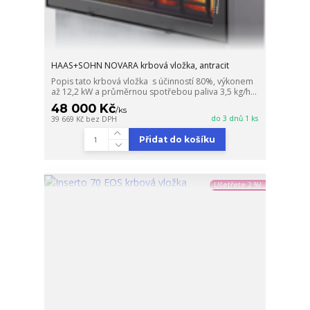
HAAS+SOHN NOVARA krbová vložka, antracit
Popis tato krbová vložka s účinností 80%, výkonem
až 12,2 kW a průměrnou spotřebou paliva 3,5 kg/h...
48 000 Kč
/
ks
do 3 dnů 1 ks
39 669 Kč
bez DPH
Přidat do košíku
Ušetřete 2 %!