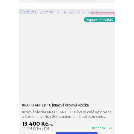
Ušetřete 2 %!
Doprava ZDARMA
KRATKI ANTEK 10 litinová krbová vložka
Krbová vložka KRATKI ANTEK 10 kW je celá vyrobena
z šedé litiny třídy 200 s minimální tloušťkou stěn...
13 400 Kč
/
ks
skladem 1 ks
11 074 Kč
bez DPH