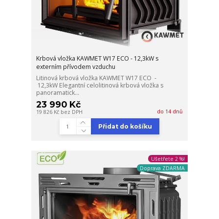
Krbová vložka KAWMET W17 ECO - 12,3kW s
externím přívodem vzduchu
Litinová krbová vložka KAWMET W17 ECO -
12,3kW Elegantní celolitinová krbová vložka s
panoramatick...
23 990 Kč
do 14 dnů
19 826 Kč
bez DPH
Přidat do košíku
Ušetřete 2 %!
Doprava ZDARMA