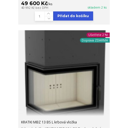
49 600 Kč
/
ks
skladem 2 ks
40 992 Kč
bez DPH
Přidat do košíku
Ušetřete 2 %!
Doprava ZDARMA
KRATKI MBZ 13 BS L krbová vložka