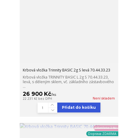
Krbová vložka Trinnity BASIC 2g S levá 70.44.33.23
Krbová vložka TRINNITY BASIC L 2g S 70.44.33.23,
levá, s děleným sklem, vč. základního zástavbového
...
26 900 Kč
/
ks
Není skladem
22 231 Kč
bez DPH
Přidat do košíku
Ušetřete 2 %!
Doprava ZDARMA