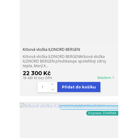
Krbová vložka ILDNORD BERGEN
Krbová vložka ILDNORD BERGENKrbová vložka
ILDNORD BERGEN představuje spolehlivý zdroj
tepla, který k...
22 300 Kč
Skladem 1
18 430 Kč
bez DPH
Přidat do košíku
„Napište si o individuální kalkulaci“
Doprava ZDARMA