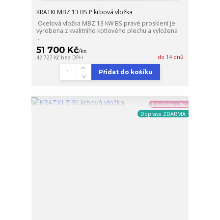
KRATKI MBZ 13 BS P krbová vložka
Ocelová vložka MBZ 13 kW BS pravé prosklení je
vyrobena z kvalitního kotlového plechu a vyložena
...
51 700 Kč
/
ks
do 14 dnů
42 727 Kč
bez DPH
Přidat do košíku
Ušetřete 2 %!
Doprava ZDARMA