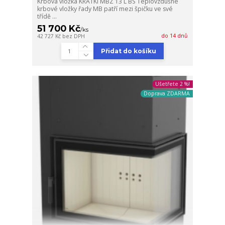
Krbová vložka KRATKI MBZ 13 L BS Teplovzdušné
krbové vložky řady MB patří mezi špičku ve své
třídě ...
51 700 Kč
/
ks
do 14 dnů
42 727 Kč
bez DPH
Přidat do košíku
Ušetřete 2 %!
Doprava ZDARMA