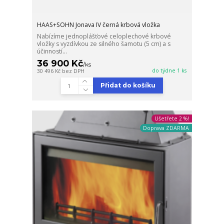
HAAS+SOHN Jonava IV černá krbová vložka
Nabízíme jednoplášťové celoplechové krbové
vložky s vyzdívkou ze silného šamotu (5 cm) a s
účinností...
36 900 Kč
/
ks
do týdne 1 ks
30 496 Kč
bez DPH
Přidat do košíku
Ušetřete 2 %!
Doprava ZDARMA