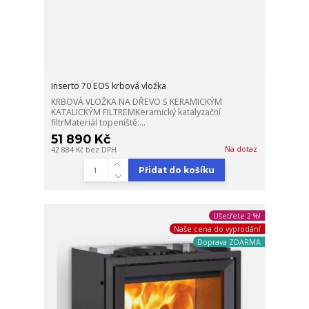
Inserto 70 EOS krbová vložka
KRBOVÁ VLOŽKA NA DŘEVO S KERAMICKÝM
KATALICKÝM FILTREMKeramický katalyzační
filtrMateriál topeniště:...
51 890 Kč
Na dotaz
42 884 Kč
bez DPH
Přidat do košíku
Ušetřete 2 %!
Naše cena do vyprodání
Doprava ZDARMA