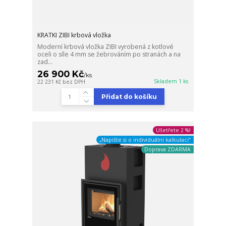
KRATKI ZIBI krbová vložka
Moderní krbová vložka ZIBI vyrobená z kotlové
oceli o síle 4 mm se žebrováním po stranách a na
zad...
26 900 Kč
/
ks
Skladem 1 ks
22 231 Kč
bez DPH
Přidat do košíku
Ušetřete 2 %!
„Napište si o individuální kalkulaci“
Doprava ZDARMA