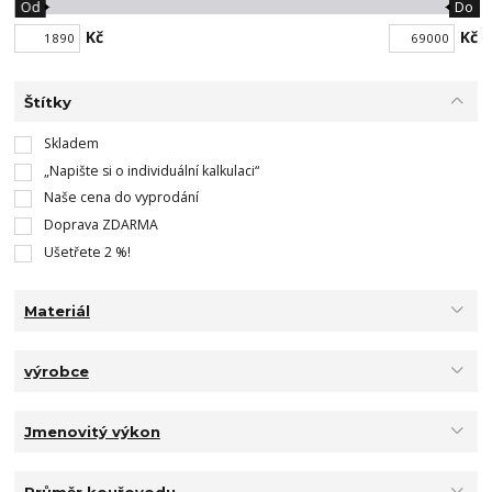
Od
Do
Kč
Kč
Štítky
Skladem
„Napište si o individuální kalkulaci“
Naše cena do vyprodání
Doprava ZDARMA
Ušetřete 2 %!
Materiál
výrobce
Jmenovitý výkon
Průměr kouřovodu