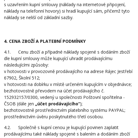
s uzavřením kupní smlouvy (náklady na internetové připojení,
náklady na telefonní hovory) si hradí kupující sám, přičemž tyto
náklady se neliší od základní sazby.
4. CENA ZBOŽÍ A PLATEBNÍ PODMÍNKY
4.1. Cenu zboží a případné náklady spojené s dodáním zboží
dle kupní smlouvy může kupující uhradit prodávajícímu
následujícími způsoby:
v hotovosti v provozovně prodávajícího na adrese Rájec Jestřebí
67902, Školní 512;
v hotovosti na dobírku v místě určeném kupujícím v objednávce;
bezhotovostně převodem na účet prodávajícího č.
152932157/0300, vedený u společnosti Poštovní spořitelna -
ČSOB (dále jen
„účet prodávajícího“
);
bezhotovostně prostřednictvím platebního systému PAYPAL;
prostřednictvím úvěru poskytnutého třetí osobou.
4.2. Společně s kupní cenou je kupující povinen zaplatit
prodávajícímu také náklady spojené s balením a dodáním zboží