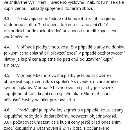
ve smluvené výši. Není-li uvedeno výslovně jinak, rozumí se dále
kupní cenou i náklady spojené s dodáním zboží.
4.3. Prodávající nepožaduje od kupujícího zálohu či jinou
obdobnou platbu. Tímto není dotčeno ustanovení čl. 4.6
obchodních podmínek ohledně povinnosti uhradit kupní cenu
zboží předem.
4.4. V případě platby v hotovosti či v případě platby na dobírku
je kupní cena splatná při převzetí zboží. V případě bezhotovostní
platby je kupní cena splatná do pěti dnů od uzavření kupní
smlouvy.
4.5. V případě bezhotovostní platby je kupující povinen
uhrazovat kupní cenu zboží společně s uvedením variabilního
symbolu platby. V případě bezhotovostní platby je závazek
kupujícího uhradit kupní cenu splněn okamžikem připsání
příslušné částky na účet prodávajícího.
4.6. Prodávající je oprávněn, zejména v případě, že ze strany
kupujícího nedojde k dodatečnému potvrzení objednávky (čl.
3.6), požadovat uhrazení celé kupní ceny ještě před odesláním
zboží kupujícímu. Ustanovení § 2119 odst. 1 občanského