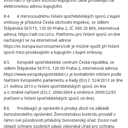
Informaci o vyřízení stížnosti kupujícího zašle prodávající na
elektronickou adresu kupujícího.
8.4. K mimosoudnímu řešení spotřebitelských sporů z kupní
smlouvy je příslušná Česká obchodní inspekce, se sídlem
Štěpánská 567/15, 120 00 Praha 2, IČ: 000 20 869, internetová
adresa: https://adr.coi.cz/cs. Platformu pro řešení sporů on-line
nacházející se na internetové adrese
https://ec.europa.eu/consumers/odr je možné využít při řešení
sporů mezi prodávajícím a kupujícím z kupní smlouvy.
8.5. Evropské spotřebitelské centrum Česká republika, se
sídlem Štěpánská 567/15, 120 00 Praha 2, internetová adresa:
https://www.evropskyspotrebitel.cz je kontaktním místem podle
Nařízení Evropského parlamentu a Rady (EU) č. 524/2013 ze dne
21. května 2013 o řešení spotřebitelských sporů on-line
a o změně nařízení (ES) č. 2006/2004 a směrnice 2009/22/ES
(nařízení o řešení spotřebitelských sporů on-line).
8.6. Prodávající je oprávněn k prodeji zboží na základě
živnostenského oprávnění. Živnostenskou kontrolu provádí v
rámci své působnosti příslušný živnostenský úřad. Dozor nad
oblastí ochrany osobních údajů vykonává Úřad pro ochranu