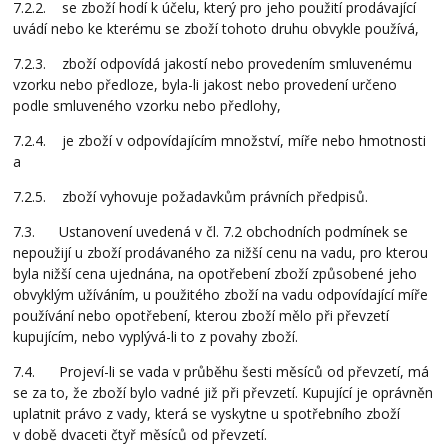
7.2.2. se zboží hodí k účelu, který pro jeho použití prodávající
uvádí nebo ke kterému se zboží tohoto druhu obvykle používá,
7.2.3. zboží odpovídá jakostí nebo provedením smluvenému
vzorku nebo předloze, byla-li jakost nebo provedení určeno
podle smluveného vzorku nebo předlohy,
7.2.4. je zboží v odpovídajícím množství, míře nebo hmotnosti
a
7.2.5. zboží vyhovuje požadavkům právních předpisů.
7.3. Ustanovení uvedená v čl. 7.2 obchodních podmínek se
nepoužijí u zboží prodávaného za nižší cenu na vadu, pro kterou
byla nižší cena ujednána, na opotřebení zboží způsobené jeho
obvyklým užíváním, u použitého zboží na vadu odpovídající míře
používání nebo opotřebení, kterou zboží mělo při převzetí
kupujícím, nebo vyplývá-li to z povahy zboží.
7.4. Projeví-li se vada v průběhu šesti měsíců od převzetí, má
se za to, že zboží bylo vadné již při převzetí. Kupující je oprávněn
uplatnit právo z vady, která se vyskytne u spotřebního zboží
v době dvaceti čtyř měsíců od převzetí.