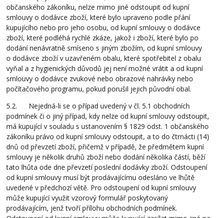
občanského zákoníku, nelze mimo jiné odstoupit od kupní
smlouvy o dodávce zboží, které bylo upraveno podle přání
kupujícího nebo pro jeho osobu, od kupní smlouvy o dodávce
zboží, které podléhá rychlé zkáze, jakož i zboží, které bylo po
dodání nenávratně smíseno s jiným zbožím, od kupní smlouvy
o dodávce zboží v uzavřeném obalu, které spotřebitel z obalu
vyňal a z hygienických důvodů jej není možné vrátit a od kupní
smlouvy o dodávce zvukové nebo obrazové nahrávky nebo
počítačového programu, pokud porušil jejich původní obal.
5.2. Nejedná-li se o případ uvedený v čl. 5.1 obchodních
podmínek či o jiný případ, kdy nelze od kupní smlouvy odstoupit,
má kupující v souladu s ustanovením § 1829 odst. 1 občanského
zákoníku právo od kupní smlouvy odstoupit, a to do čtrnácti (14)
dnů od převzetí zboží, přičemž v případě, že předmětem kupní
smlouvy je několik druhů zboží nebo dodání několika částí, běží
tato lhůta ode dne převzetí poslední dodávky zboží. Odstoupení
od kupní smlouvy musí být prodávajícímu odesláno ve lhůtě
uvedené v předchozí větě. Pro odstoupení od kupní smlouvy
může kupující využit vzorový formulář poskytovaný
prodávajícím, jenž tvoří přílohu obchodních podmínek.