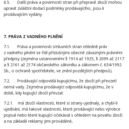
6.5. Další práva a povinnosti stran při přepravě zboží mohou
upravit zvláštní dodací podmínky prodávajícího, jsou-li
prodávajícím vydány.
7. PRÁVA Z VADNÉHO PLNĚNÍ
7.1. Práva a povinnosti smluvních stran ohledně práv
z vadného plnění se řídí příslušnými obecně závaznými právními
předpisy (zejména ustanoveními § 1914 až 1925, § 2099 až 2117
a § 2161 až 2174 občanského zákoníku a zákonem č. 634/1992
Sb., o ochraně spotřebitele, ve znění pozdějších předpisů).
7.2. Prodávající odpovídá kupujícímu, že zboží při převzetí
nemá vady. Zejména prodávající odpovídá kupujícímu, že v
době, kdy kupující zboží převzal:
7.2.1. má zboží vlastnosti, které si strany ujednaly, a chybí-li
ujednání, má takové vlastnosti, které prodávající nebo výrobce
popsal nebo které kupující očekával s ohledem na povahu zboží
a na základě reklamy jimi prováděné,