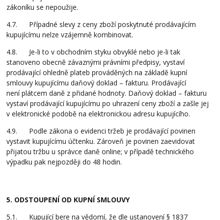
zákoníku se nepoužije.
4.7. Případné slevy z ceny zboží poskytnuté prodávajícím
kupujícímu nelze vzájemně kombinovat.
4.8. Je-li to v obchodním styku obvyklé nebo je-li tak
stanoveno obecně závaznými právními předpisy, vystaví
prodávající ohledně plateb prováděných na základě kupní
smlouvy kupujícímu daňový doklad – fakturu. Prodávající
není plátcem daně z přidané hodnoty. Daňový doklad – fakturu
vystaví prodávající kupujícímu po uhrazení ceny zboží a zašle jej
v elektronické podobě na elektronickou adresu kupujícího.
4.9. Podle zákona o evidenci tržeb je prodávající povinen
vystavit kupujícímu účtenku. Zároveň je povinen zaevidovat
přijatou tržbu u správce daně online; v případě technického
výpadku pak nejpozději do 48 hodin.
5. ODSTOUPENÍ OD KUPNÍ SMLOUVY
5.1. Kupující bere na vědomí, že dle ustanovení § 1837