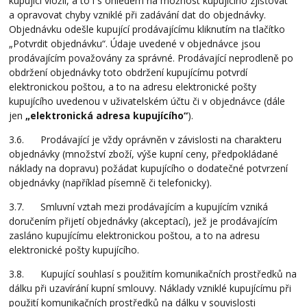
kupující vložil, a to i s ohledem na možnost kupujícího zjišťovat
a opravovat chyby vzniklé při zadávání dat do objednávky.
Objednávku odešle kupující prodávajícímu kliknutím na tlačítko
„Potvrdit objednávku“. Údaje uvedené v objednávce jsou
prodávajícím považovány za správné. Prodávající neprodleně po
obdržení objednávky toto obdržení kupujícímu potvrdí
elektronickou poštou, a to na adresu elektronické pošty
kupujícího uvedenou v uživatelském účtu či v objednávce (dále
jen
„elektronická adresa kupujícího“
).
3.6. Prodávající je vždy oprávněn v závislosti na charakteru
objednávky (množství zboží, výše kupní ceny, předpokládané
náklady na dopravu) požádat kupujícího o dodatečné potvrzení
objednávky (například písemně či telefonicky).
3.7. Smluvní vztah mezi prodávajícím a kupujícím vzniká
doručením přijetí objednávky (akceptací), jež je prodávajícím
zasláno kupujícímu elektronickou poštou, a to na adresu
elektronické pošty kupujícího.
3.8. Kupující souhlasí s použitím komunikačních prostředků na
dálku při uzavírání kupní smlouvy. Náklady vzniklé kupujícímu při
použití komunikačních prostředků na dálku v souvislosti