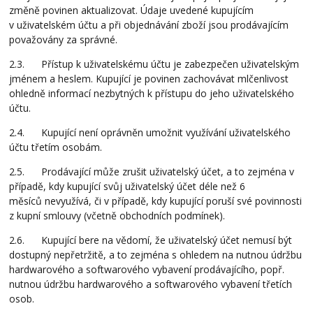
změně povinen aktualizovat. Údaje uvedené kupujícím
v uživatelském účtu a při objednávání zboží jsou prodávajícím
považovány za správné.
2.3. Přístup k uživatelskému účtu je zabezpečen uživatelským
jménem a heslem. Kupující je povinen zachovávat mlčenlivost
ohledně informací nezbytných k přístupu do jeho uživatelského
účtu.
2.4. Kupující není oprávněn umožnit využívání uživatelského
účtu třetím osobám.
2.5. Prodávající může zrušit uživatelský účet, a to zejména v
případě, kdy kupující svůj uživatelský účet déle než 6
měsíců nevyužívá, či v případě, kdy kupující poruší své povinnosti
z kupní smlouvy (včetně obchodních podmínek).
2.6. Kupující bere na vědomí, že uživatelský účet nemusí být
dostupný nepřetržitě, a to zejména s ohledem na nutnou údržbu
hardwarového a softwarového vybavení prodávajícího, popř.
nutnou údržbu hardwarového a softwarového vybavení třetích
osob.