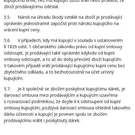
kupujícímu dříve, než mu kupující zboží vrátí nebo prokáže, že
zboží prodávajícímu odeslal.
5.5. Nárok na úhradu škody vzniklé na zboží je prodávající
oprávněn jednostranně započíst proti nároku kupujícího na
vrácení kupní ceny.
5.6. V případech, kdy má kupující v souladu s ustanovením
§ 1829 odst. 1 občanského zákoníku právo od kupní smlouvy
odstoupit, je prodávající také oprávněn kdykoliv od kupní
smlouvy odstoupit, a to až do doby převzetí zboží kupujícím.
V takovém případě vrátí prodávající kupujícímu kupní cenu bez
zbytečného odkladu, a to bezhotovostně na účet určený
kupujícím.
5.7. Je-li společně se zbožím poskytnut kupujícímu dárek, je
darovací smlouva mezi prodávajícím a kupujícím uzavřena
s rozvazovací podmínkou, že dojde-li k odstoupení od kupní
smlouvy kupujícím, pozbývá darovací smlouva ohledně takového
dárku účinnosti a kupující je povinen spolu se zbožím
prodávajícímu vrátit i poskytnutý dárek.