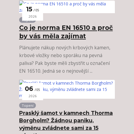
15
05
2026
Topení
Co je norma EN 16510 a proč
by vás měla zajímat
Plánujete nákup nových krbových kamen,
krbové vložky nebo sporáku na pevná
paliva? Pak byste měli zbystřit u označení
EN 16510. Jedná se o nejnovější ...
06
05
2026
Topení
Prasklý šamot v kamnech Thorma
Borgholm? Žádnou paniku,
výměnu zvládnete sami za 15