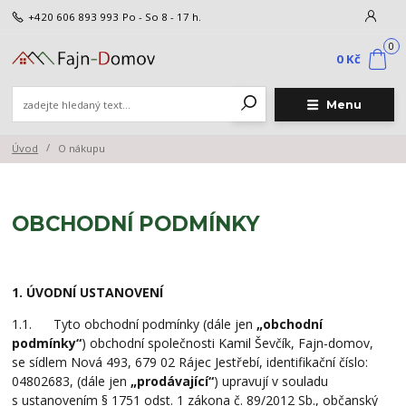
+420 606 893 993
Po - So 8 - 17 h.
0
0 Kč
Menu
Úvod
O nákupu
OBCHODNÍ PODMÍNKY
1. ÚVODNÍ USTANOVENÍ
1.1. Tyto obchodní podmínky (dále jen
„obchodní
podmínky“
) obchodní společnosti Kamil Ševčík, Fajn-domov,
se sídlem Nová 493, 679 02 Rájec Jestřebí, identifikační číslo:
04802683, (dále jen
„prodávající“
) upravují v souladu
s ustanovením § 1751 odst. 1 zákona č. 89/2012 Sb., občanský