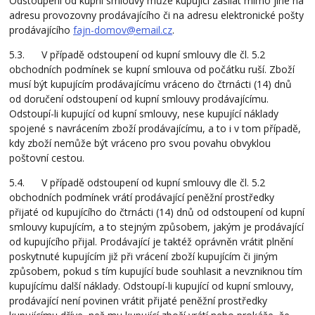
Odstoupení od kupní smlouvy může kupující zasílat mimo jiné na
adresu provozovny prodávajícího či na adresu elektronické pošty
prodávajícího
fajn-domov@email.cz
.
5.3. V případě odstoupení od kupní smlouvy dle čl. 5.2
obchodních podmínek se kupní smlouva od počátku ruší. Zboží
musí být kupujícím prodávajícímu vráceno do čtrnácti (14) dnů
od doručení odstoupení od kupní smlouvy prodávajícímu.
Odstoupí-li kupující od kupní smlouvy, nese kupující náklady
spojené s navrácením zboží prodávajícímu, a to i v tom případě,
kdy zboží nemůže být vráceno pro svou povahu obvyklou
poštovní cestou.
5.4. V případě odstoupení od kupní smlouvy dle čl. 5.2
obchodních podmínek vrátí prodávající peněžní prostředky
přijaté od kupujícího do čtrnácti (14) dnů od odstoupení od kupní
smlouvy kupujícím, a to stejným způsobem, jakým je prodávající
od kupujícího přijal. Prodávající je taktéž oprávněn vrátit plnění
poskytnuté kupujícím již při vrácení zboží kupujícím či jiným
způsobem, pokud s tím kupující bude souhlasit a nevzniknou tím
kupujícímu další náklady. Odstoupí-li kupující od kupní smlouvy,
prodávající není povinen vrátit přijaté peněžní prostředky