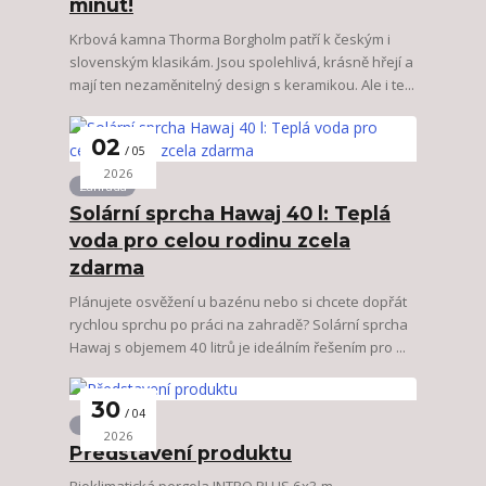
minut!
Krbová kamna Thorma Borgholm patří k českým i
slovenským klasikám. Jsou spolehlivá, krásně hřejí a
mají ten nezaměnitelný design s keramikou. Ale i te...
02
05
2026
Zahrada
Solární sprcha Hawaj 40 l: Teplá
voda pro celou rodinu zcela
zdarma
Plánujete osvěžení u bazénu nebo si chcete dopřát
rychlou sprchu po práci na zahradě? Solární sprcha
Hawaj s objemem 40 litrů je ideálním řešením pro ...
30
04
Zahrada
2026
Představení produktu