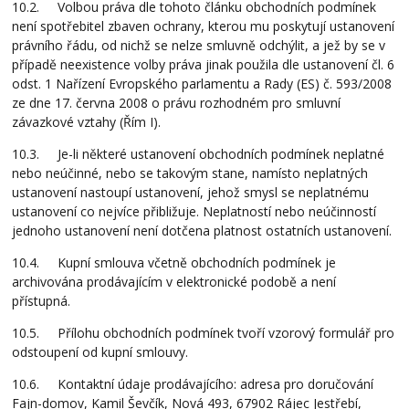
10.2. Volbou práva dle tohoto článku obchodních podmínek
není spotřebitel zbaven ochrany, kterou mu poskytují ustanovení
právního řádu, od nichž se nelze smluvně odchýlit, a jež by se v
případě neexistence volby práva jinak použila dle ustanovení čl. 6
odst. 1 Nařízení Evropského parlamentu a Rady (ES) č. 593/2008
ze dne 17. června 2008 o právu rozhodném pro smluvní
závazkové vztahy (Řím I).
10.3. Je-li některé ustanovení obchodních podmínek neplatné
nebo neúčinné, nebo se takovým stane, namísto neplatných
ustanovení nastoupí ustanovení, jehož smysl se neplatnému
ustanovení co nejvíce přibližuje. Neplatností nebo neúčinností
jednoho ustanovení není dotčena platnost ostatních ustanovení.
10.4. Kupní smlouva včetně obchodních podmínek je
archivována prodávajícím v elektronické podobě a není
přístupná.
10.5. Přílohu obchodních podmínek tvoří vzorový formulář pro
odstoupení od kupní smlouvy.
10.6. Kontaktní údaje prodávajícího: adresa pro doručování
Fajn-domov, Kamil Ševčík, Nová 493, 67902 Rájec Jestřebí,