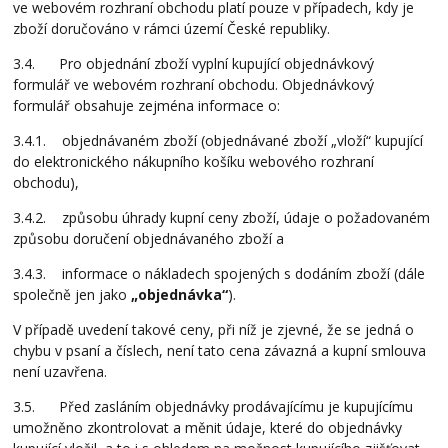
ve webovém rozhraní obchodu platí pouze v případech, kdy je
zboží doručováno v rámci území České republiky.
3.4. Pro objednání zboží vyplní kupující objednávkový
formulář ve webovém rozhraní obchodu. Objednávkový
formulář obsahuje zejména informace o:
3.4.1. objednávaném zboží (objednávané zboží „vloží“ kupující
do elektronického nákupního košíku webového rozhraní
obchodu),
3.4.2. způsobu úhrady kupní ceny zboží, údaje o požadovaném
způsobu doručení objednávaného zboží a
3.4.3. informace o nákladech spojených s dodáním zboží (dále
společně jen jako
„objednávka“
).
V případě uvedení takové ceny, při níž je zjevné, že se jedná o
chybu v psaní a číslech, není tato cena závazná a kupní smlouva
není uzavřena.
3.5. Před zasláním objednávky prodávajícímu je kupujícímu
umožněno zkontrolovat a měnit údaje, které do objednávky