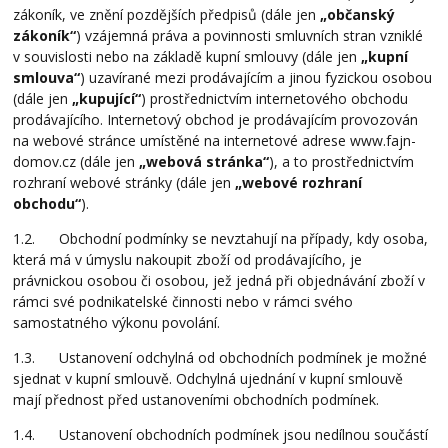
zákoník, ve znění pozdějších předpisů (dále jen
„občanský
zákoník“
) vzájemná práva a povinnosti smluvních stran vzniklé
v souvislosti nebo na základě kupní smlouvy (dále jen
„kupní
smlouva“
) uzavírané mezi prodávajícím a jinou fyzickou osobou
(dále jen
„kupující“
) prostřednictvím internetového obchodu
prodávajícího. Internetový obchod je prodávajícím provozován
na webové stránce umístěné na internetové adrese www.fajn-
domov.cz (dále jen
„webová stránka“
), a to prostřednictvím
rozhraní webové stránky (dále jen
„webové rozhraní
obchodu“
).
1.2. Obchodní podmínky se nevztahují na případy, kdy osoba,
která má v úmyslu nakoupit zboží od prodávajícího, je
právnickou osobou či osobou, jež jedná při objednávání zboží v
rámci své podnikatelské činnosti nebo v rámci svého
samostatného výkonu povolání.
1.3. Ustanovení odchylná od obchodních podmínek je možné
sjednat v kupní smlouvě. Odchylná ujednání v kupní smlouvě
mají přednost před ustanoveními obchodních podmínek.
1.4. Ustanovení obchodních podmínek jsou nedílnou součástí