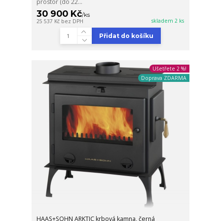
prostor (do 22...
30 900 Kč
/
ks
skladem 2 ks
25 537 Kč
bez DPH
Přidat do košíku
Ušetřete 2 %!
Doprava ZDARMA
HAAS+SOHN ARKTIC krbová kamna, černá