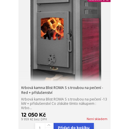
Krbová kamna Blist ROMA S s troubou na pečení -
Red + příslušenství
Krbová kamna Blist ROMA S s troubou na pečení -13
kW + příslušenství Co získáte tímto nákupem :
Krbo...
12 050 Kč
Není skladem
9 959 Kč
bez DPH
Přidat do košíku