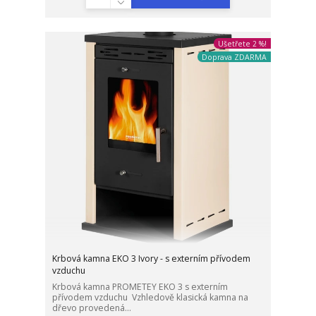
Ušetřete 2 %!
Doprava ZDARMA
Krbová kamna EKO 3 Ivory - s externím přívodem
vzduchu
Krbová kamna PROMETEY EKO 3 s externím
přívodem vzduchu Vzhledově klasická kamna na
dřevo provedená...