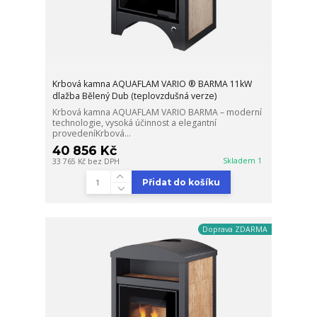
Krbová kamna AQUAFLAM VARIO ® BARMA 11kW
dlažba Bělený Dub (teplovzdušná verze)
Krbová kamna AQUAFLAM VARIO BARMA – moderní
technologie, vysoká účinnost a elegantní
provedeníKrbová...
40 856 Kč
Skladem 1
33 765 Kč
bez DPH
Přidat do košíku
Doprava ZDARMA