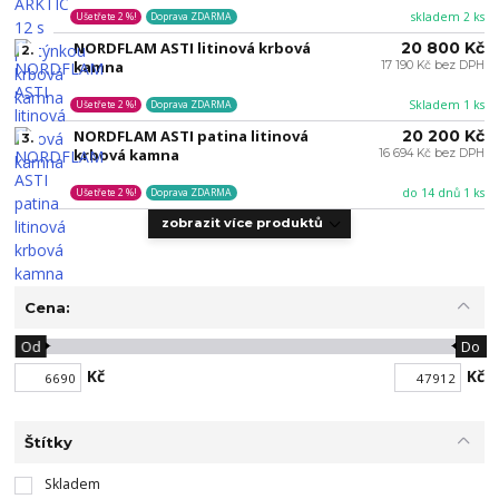
skladem 2 ks
Ušetřete 2 %!
Doprava ZDARMA
NORDFLAM ASTI litinová krbová
20 800 Kč
2.
kamna
17 190 Kč bez DPH
Skladem 1 ks
Ušetřete 2 %!
Doprava ZDARMA
NORDFLAM ASTI patina litinová
20 200 Kč
3.
krbová kamna
16 694 Kč bez DPH
do 14 dnů 1 ks
Ušetřete 2 %!
Doprava ZDARMA
zobrazit více produktů
Cena:
Od
Do
Kč
Kč
Štítky
Skladem