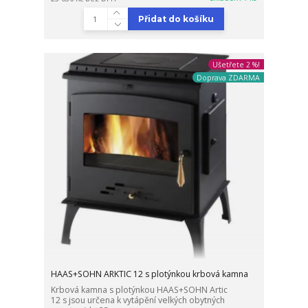
Přidat do košíku
Ušetřete 2 %!
Doprava ZDARMA
HAAS+SOHN ARKTIC 12 s plotýnkou krbová kamna
Krbová kamna s plotýnkou HAAS+SOHN Artic
12 s jsou určena k vytápění velkých obytných