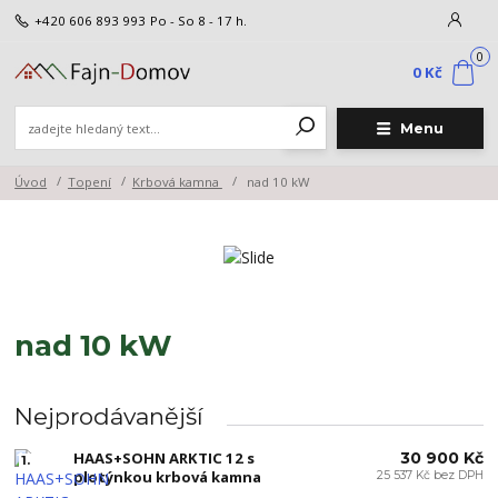
+420 606 893 993
Po - So 8 - 17 h.
0
0 Kč
Menu
Úvod
Topení
Krbová kamna
nad 10 kW
nad 10 kW
Nejprodávanější
HAAS+SOHN ARKTIC 12 s
30 900 Kč
1.
plotýnkou krbová kamna
25 537 Kč bez DPH