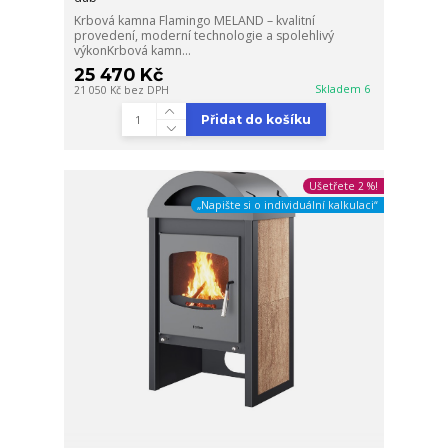
Krbová kamna Flamingo MELAND – kvalitní
provedení, moderní technologie a spolehlivý
výkonKrbová kamn...
25 470 Kč
Skladem 6
21 050 Kč
bez DPH
Přidat do košíku
Ušetřete 2 %!
„Napište si o individuální kalkulaci“