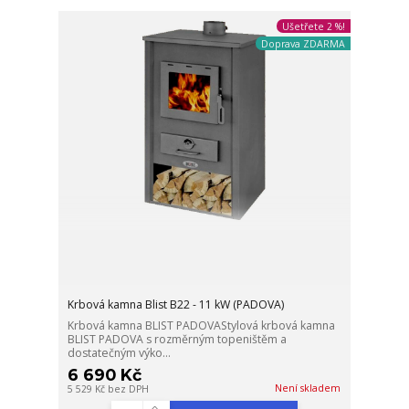
Ušetřete 2 %!
Doprava ZDARMA
Krbová kamna Blist B22 - 11 kW (PADOVA)
Krbová kamna BLIST PADOVAStylová krbová kamna
BLIST PADOVA s rozměrným topeništěm a
dostatečným výko...
6 690 Kč
Není skladem
5 529 Kč
bez DPH