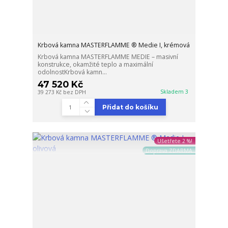
Krbová kamna MASTERFLAMME ® Medie I, krémová
Krbová kamna MASTERFLAMME MEDIE – masivní
konstrukce, okamžité teplo a maximální
odolnostKrbová kamn...
47 520 Kč
Skladem 3
39 273 Kč
bez DPH
Přidat do košíku
Ušetřete 2 %!
Doprava ZDARMA