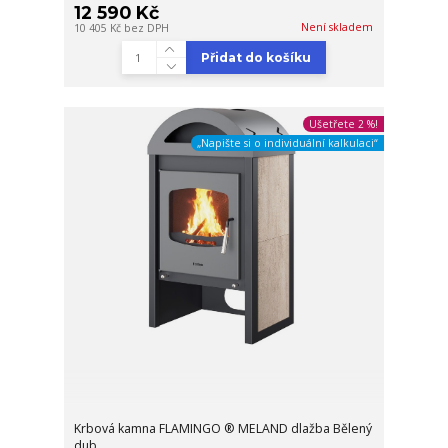
12 590 Kč
Není skladem
10 405 Kč
bez DPH
Přidat do košíku
Ušetřete 2 %!
„Napište si o individuální kalkulaci“
Krbová kamna FLAMINGO ® MELAND dlažba Bělený
dub