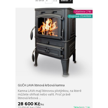
strana
z 2
další
Ušetřete 2 %!
Doprava ZDARMA
GUČA LAVA litinová krbová kamna
Kamna LAVA mají litinovou plotýnkou, na které
můžete ohřívat nebo vařit. Proč právě
litinová krbová ...
28 600 Kč
/
ks
Skladem 1 ks
23 636 Kč
bez DPH