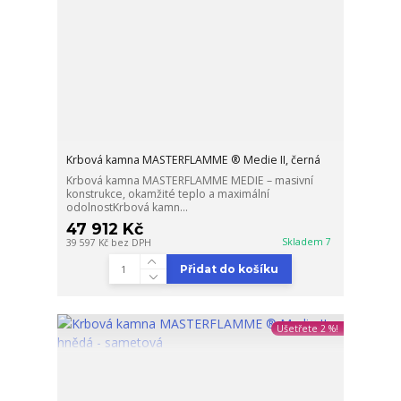
Krbová kamna MASTERFLAMME ® Medie II, černá
Krbová kamna MASTERFLAMME MEDIE – masivní
konstrukce, okamžité teplo a maximální
odolnostKrbová kamn...
47 912 Kč
Skladem 7
39 597 Kč
bez DPH
Přidat do košíku
Ušetřete 2 %!