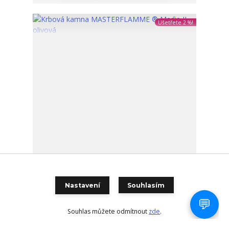
Ušetřete 2 %!
Krbová kamna MASTERFLAMME ® Medie II, olivová
Nastavení
Souhlasím
Krbová kamna MASTERFLAMME MEDIE – masivní
konstrukce, okamžité teplo a maximální
odolnostKrbová kamn...
Souhlas můžete odmítnout
zde
.
47 912 Kč
Skladem 5
39 597 Kč
bez DPH