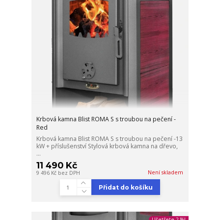
Krbová kamna Blist ROMA S s troubou na pečení -
Red
Krbová kamna Blist ROMA S s troubou na pečení -13
kW + příslušenství Stylová krbová kamna na dřevo,
...
11 490 Kč
Není skladem
9 496 Kč
bez DPH
Přidat do košíku
Ušetřete 2 %!