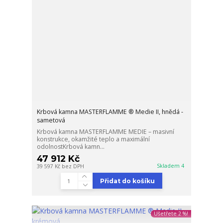
Krbová kamna MASTERFLAMME ® Medie II, hnědá -
sametová
Krbová kamna MASTERFLAMME MEDIE – masivní
konstrukce, okamžité teplo a maximální
odolnostKrbová kamn...
47 912 Kč
Skladem 4
39 597 Kč
bez DPH
Přidat do košíku
Ušetřete 2 %!