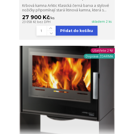
Krbová kamna Arktic Klasická černá barva a stylové
nožičky připomínají stará litinová kamna, která s...
27 900 Kč
/
ks
skladem 2 ks
23 058 Kč
bez DPH
Přidat do košíku
Ušetřete 2 %!
Doprava ZDARMA