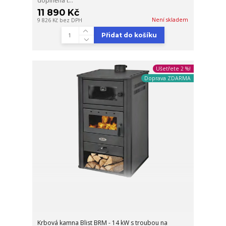
doplněna t...
11 890 Kč
Není skladem
9 826 Kč
bez DPH
Přidat do košíku
Ušetřete 2 %!
Doprava ZDARMA
Krbová kamna Blist BRM - 14 kW s troubou na