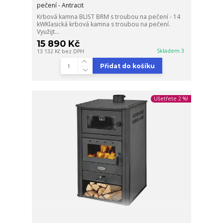
pečení - Antracit
Krbová kamna BLIST BRM s troubou na pečení - 14
kWKlasická krbová kamna s troubou na pečení.
Využijt...
15 890 Kč
Skladem 3
13 132 Kč
bez DPH
Přidat do košíku
Ušetřete 2 %!