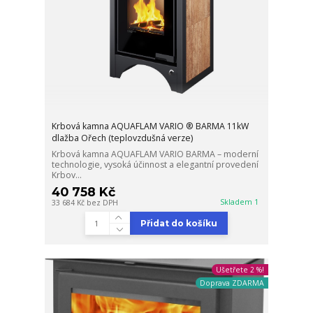
Krbová kamna AQUAFLAM VARIO ® BARMA 11kW
dlažba Ořech (teplovzdušná verze)
Krbová kamna AQUAFLAM VARIO BARMA – moderní
technologie, vysoká účinnost a elegantní provedení
Krbov...
40 758 Kč
Skladem 1
33 684 Kč
bez DPH
Přidat do košíku
Ušetřete 2 %!
Doprava ZDARMA