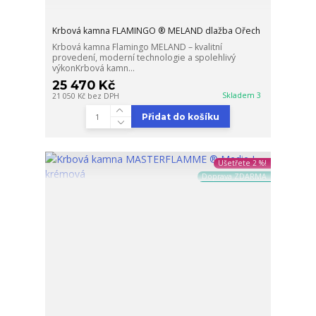
Krbová kamna FLAMINGO ® MELAND dlažba Ořech
Krbová kamna Flamingo MELAND – kvalitní
provedení, moderní technologie a spolehlivý
výkonKrbová kamn...
25 470 Kč
Skladem 3
21 050 Kč
bez DPH
Přidat do košíku
Ušetřete 2 %!
Doprava ZDARMA