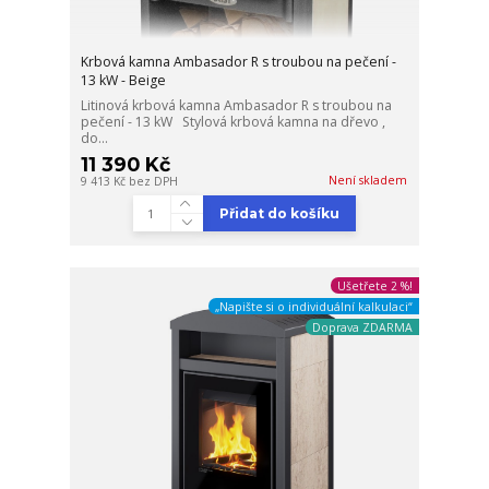
Krbová kamna Ambasador R s troubou na pečení -
13 kW - Beige
Litinová krbová kamna Ambasador R s troubou na
pečení - 13 kW Stylová krbová kamna na dřevo ,
do...
11 390 Kč
Není skladem
9 413 Kč
bez DPH
Přidat do košíku
Ušetřete 2 %!
„Napište si o individuální kalkulaci“
Doprava ZDARMA