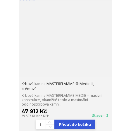
Krbová kamna MASTERFLAMME ® Medie II,
krémová
Krbová kamna MASTERFLAMME MEDIE – masivní
konstrukce, okamžité teplo a maximální
odolnostKrbová kamn...
47 912 Kč
Skladem 3
39 597 Kč
bez DPH
Přidat do košíku