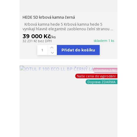
HEDE 5D krbová kamna černá
Krbová kamna hede 5 Krbová kamna hede 5
vynikají hlavně elegantně zaoblenou čelní stranou ...
39 000 Kč
/
ks
skladem 1 ks
32 231 Kč
bez DPH
Přidat do košíku
Ušetřete 2 %!
Naše cena do vyprodání
Doprava ZDARMA