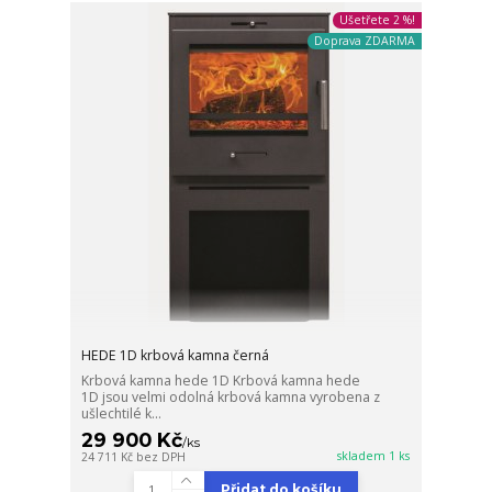
Ušetřete 2 %!
Doprava ZDARMA
HEDE 1D krbová kamna černá
Krbová kamna hede 1D Krbová kamna hede
1D jsou velmi odolná krbová kamna vyrobena z
ušlechtilé k...
29 900 Kč
/
ks
skladem 1 ks
24 711 Kč
bez DPH
Přidat do košíku