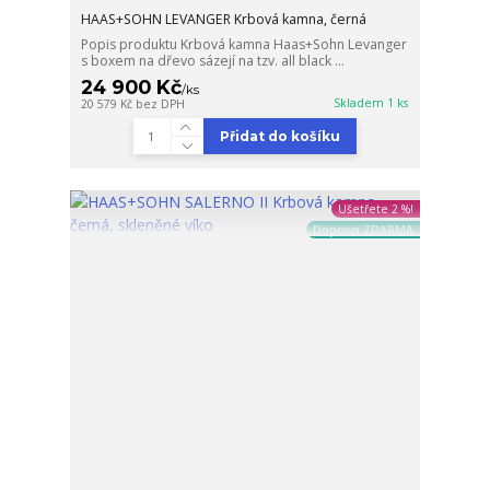
HAAS+SOHN LEVANGER Krbová kamna, černá
Popis produktu Krbová kamna Haas+Sohn Levanger
s boxem na dřevo sázejí na tzv. all black ...
24 900 Kč
/
ks
Skladem 1 ks
20 579 Kč
bez DPH
Přidat do košíku
Ušetřete 2 %!
Doprava ZDARMA