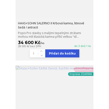
HAAS+SOHN SALERNO II Krbová kamna, litinově
šedá / antracit
Popis Pro stavby s malými tepelnými ztrátami
mohou mít klasická kamna příliš velkou “síl...
34 600 Kč
/
ks
do 3 dnů 1 ks
28 595 Kč
bez DPH
Přidat do košíku
Ušetřete 2 %!
Doprava ZDARMA