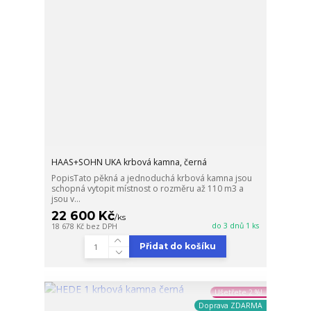
HAAS+SOHN UKA krbová kamna, černá
PopisTato pěkná a jednoduchá krbová kamna jsou
schopná vytopit místnost o rozměru až 110 m3 a
jsou v...
22 600 Kč
/
ks
do 3 dnů 1 ks
18 678 Kč
bez DPH
Přidat do košíku
Ušetřete 2 %!
Doprava ZDARMA