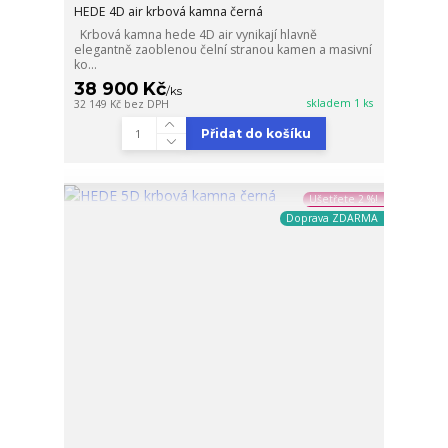
HEDE 4D air krbová kamna černá
Krbová kamna hede 4D air vynikají hlavně
elegantně zaoblenou čelní stranou kamen a masivní
ko...
38 900 Kč
/
ks
skladem 1 ks
32 149 Kč
bez DPH
Přidat do košíku
Ušetřete 2 %!
Doprava ZDARMA