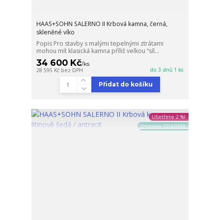
HAAS+SOHN SALERNO II Krbová kamna, černá,
skleněné víko
Popis Pro stavby s malými tepelnými ztrátami
mohou mít klasická kamna příliš velkou “síl...
34 600 Kč
/
ks
do 3 dnů 1 ks
28 595 Kč
bez DPH
Přidat do košíku
Ušetřete 2 %!
Doprava ZDARMA