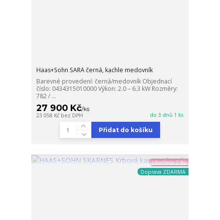
Haas+Sohn SARA černá, kachle medovník
Barevné provedení: černá/medovník Objednací
číslo: 0434315010000 Výkon: 2.0 – 6.3 kW Rozměry:
782 / ...
27 900 Kč
/
ks
do 3 dnů 1 ks
23 058 Kč
bez DPH
Přidat do košíku
Ušetřete 2 %!
Doprava ZDARMA