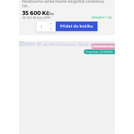
Newbourne vyniká hlavně elegantně zaoblenou
čel...
35 600 Kč
/
ks
skladem 1 ks
29 421 Kč
bez DPH
Přidat do košíku
Ušetřete 2 %!
Doprava ZDARMA