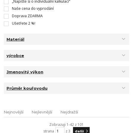
„Napište si o individuální kalkulaci“
Naše cena do vyprodání
Doprava ZDARMA
Ušetřete 2 %!
Materiál
výrobce
Jmenovitý výkon
Průměr kouřovodu
Nejnovější
Nejlevnější
Nejdražší
Zobrazuji 1-42 z 101
strana
z 3
další