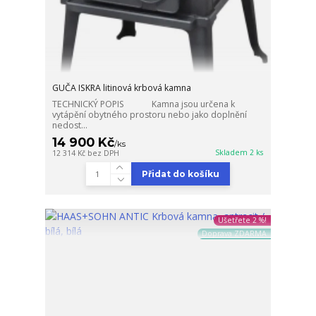
GUČA ISKRA litinová krbová kamna
TECHNICKÝ POPIS Kamna jsou určena k
vytápění obytného prostoru nebo jako doplnění
nedost...
14 900 Kč
/
ks
Skladem 2 ks
12 314 Kč
bez DPH
Přidat do košíku
Ušetřete 2 %!
Doprava ZDARMA