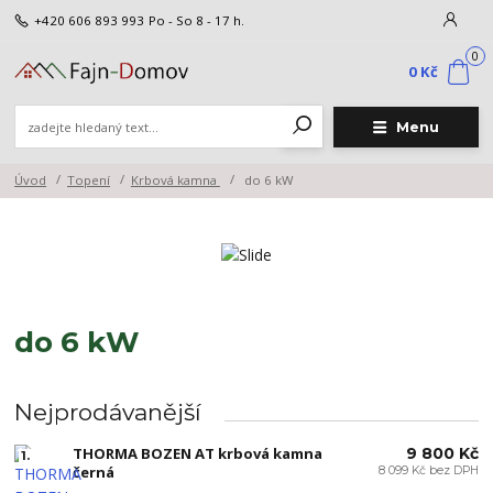
+420 606 893 993
Po - So 8 - 17 h.
0
0 Kč
Menu
Úvod
Topení
Krbová kamna
do 6 kW
do 6 kW
Nejprodávanější
THORMA BOZEN AT krbová kamna
9 800 Kč
1.
černá
8 099 Kč bez DPH