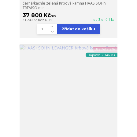
černá/kachle zelená Krbová kamna HAAS SOHN
TREVISO mini ...
37 800 Kč
/
ks
do 3 dnů 1 ks
31 240 Kč
bez DPH
Přidat do košíku
Ušetřete 2 %!
Doprava ZDARMA