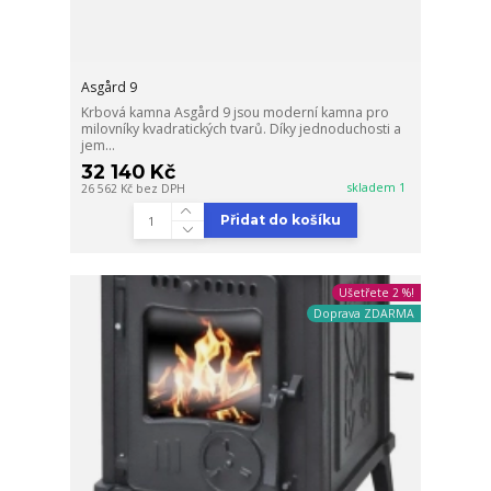
Asgård 9
Krbová kamna Asgård 9 jsou moderní kamna pro
milovníky kvadratických tvarů. Díky jednoduchosti a
jem...
32 140 Kč
skladem 1
26 562 Kč
bez DPH
Přidat do košíku
Ušetřete 2 %!
Doprava ZDARMA