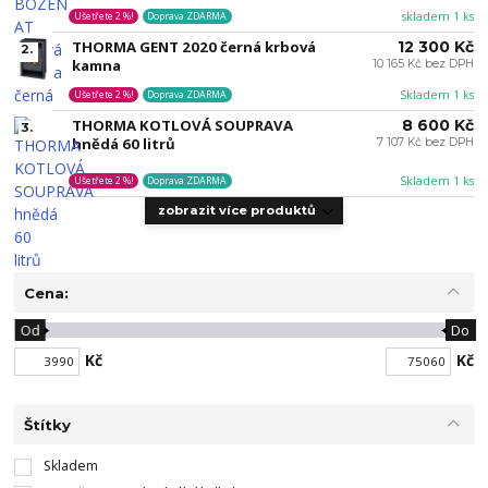
skladem 1 ks
Ušetřete 2 %!
Doprava ZDARMA
THORMA GENT 2020 černá krbová
12 300 Kč
2.
kamna
10 165 Kč bez DPH
Skladem 1 ks
Ušetřete 2 %!
Doprava ZDARMA
THORMA KOTLOVÁ SOUPRAVA
8 600 Kč
3.
hnědá 60 litrů
7 107 Kč bez DPH
Skladem 1 ks
Ušetřete 2 %!
Doprava ZDARMA
zobrazit více produktů
Cena:
Od
Do
Kč
Kč
Štítky
Skladem