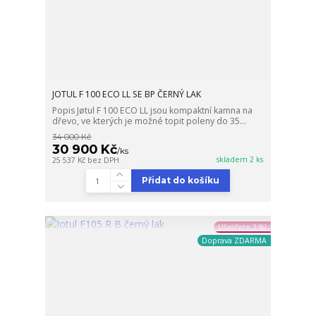
JOTUL F 100 ECO LL SE BP ČERNÝ LAK
Popis Jøtul F 100 ECO LL jsou kompaktní kamna na
dřevo, ve kterých je možné topit poleny do 35...
34 000 Kč
30 900 Kč
/
ks
skladem 2 ks
25 537 Kč
bez DPH
Přidat do košíku
Ušetřete 2 %!
Doprava ZDARMA