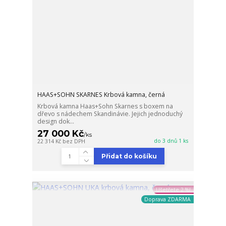
HAAS+SOHN SKARNES Krbová kamna, černá
Krbová kamna Haas+Sohn Skarnes s boxem na
dřevo s nádechem Skandinávie. Jejich jednoduchý
design dok...
27 000 Kč
/
ks
do 3 dnů 1 ks
22 314 Kč
bez DPH
Přidat do košíku
Ušetřete 2 %!
Doprava ZDARMA