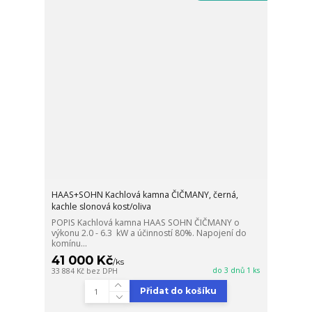
HAAS+SOHN Kachlová kamna ČIČMANY, černá,
kachle slonová kost/oliva
POPIS Kachlová kamna HAAS SOHN ČIČMANY o
výkonu 2.0 - 6.3 kW a účinností 80%. Napojení do
komínu...
41 000 Kč
/
ks
do 3 dnů 1 ks
33 884 Kč
bez DPH
Přidat do košíku