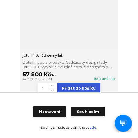
Jotul F105 R B černý lak
Detailní popis produktu Nadčasový design řady
Jøtul F 305 vytvořilo hvězdné norské designérské...
57 800 Kč
/
ks
do 3 dnů 1 ks
47 769 Kč
bez DPH
Přidat do košíku
Ušetřete 2 %!
Nastavení
Souhlasím
Doprava ZDARMA
Souhlas můžete odmítnout
zde
.