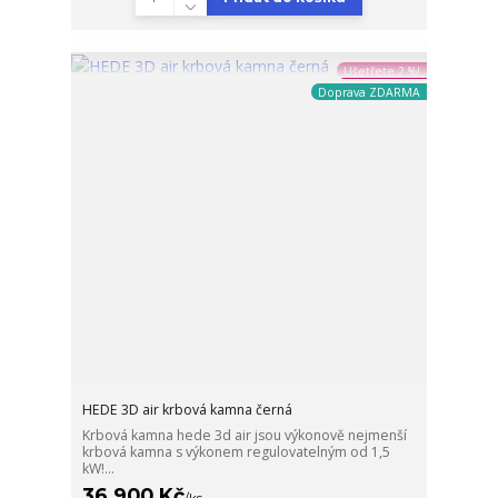
Ušetřete 2 %!
Doprava ZDARMA
HEDE 3D air krbová kamna černá
Krbová kamna hede 3d air jsou výkonově nejmenší
krbová kamna s výkonem regulovatelným od 1,5
kW!...
36 900 Kč