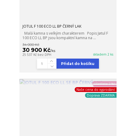
JOTUL F 100 ECO LL BP ČERNÝ LAK
Malá kamna s velkým charakterem Popis Jøtul F
100 ECO LL BP jsou kompaktní kamna na ...
34 000 Kč
30 900 Kč
/
ks
skladem 2 ks
25 537 Kč
bez DPH
Přidat do košíku
Ušetřete 2 %!
Naše cena do vyprodání
Doprava ZDARMA