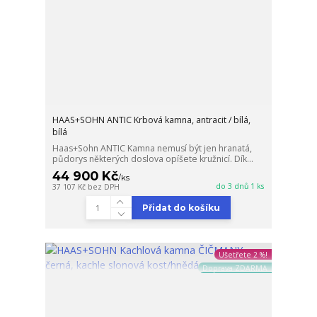
HAAS+SOHN ANTIC Krbová kamna, antracit / bílá,
bílá
Haas+Sohn ANTIC Kamna nemusí být jen hranatá,
půdorys některých doslova opíšete kružnicí. Dík...
44 900 Kč
/
ks
do 3 dnů 1 ks
37 107 Kč
bez DPH
Přidat do košíku
Ušetřete 2 %!
Doprava ZDARMA