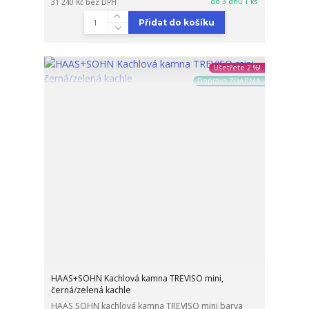
do 3 dnů 1 ks
31 240 Kč
bez DPH
Přidat do košíku
Ušetřete 2 %!
Doprava ZDARMA
HAAS+SOHN Kachlová kamna TREVISO mini,
černá/zelená kachle
HAAS SOHN kachlová kamna TREVISO mini barva