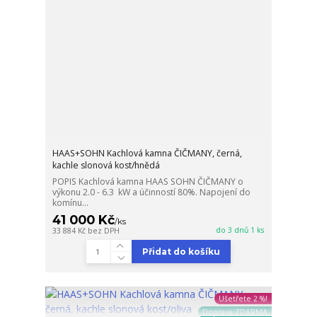
HAAS+SOHN Kachlová kamna ČIČMANY, černá,
kachle slonová kost/hnědá
POPIS Kachlová kamna HAAS SOHN ČIČMANY o
výkonu 2.0 - 6.3 kW a účinností 80%. Napojení do
komínu...
41 000 Kč
/
ks
do 3 dnů 1 ks
33 884 Kč
bez DPH
Přidat do košíku
Ušetřete 2 %!
Doprava ZDARMA