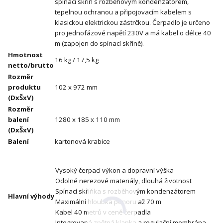
spínací skříň s rozběhovým kondenzátorem,
tepelnou ochranou a připojovacím kabelem s
klasickou elektrickou zástrčkou. Čerpadlo je určeno
pro jednofázové napětí 230V a má kabel o délce 40
m (zapojen do spínací skříně).
Hmotnost
16 kg / 17,5 kg
netto/brutto
Rozměr
produktu
102 x 972 mm
(DxŠxV)
Rozměr
balení
1280 x 185 x 110 mm
(DxŠxV)
Balení
kartonová krabice
Vysoký čerpací výkon a dopravní výška
Odolné nerezové materiály, dlouhá životnost
Spínací skříňka s rozběhovým kondenzátorem
Hlavní výhody
Maximální hloubka ponoru až 70 m
Kabel 40 metrů v ceně čerpadla
Integrovaná zpětná klapka a regulační membrána