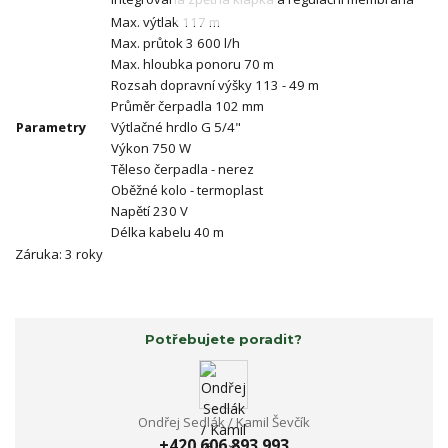
Max. výtlak 117 m
Max. průtok 3 600 l/h
Max. hloubka ponoru 70 m
Rozsah dopravní výšky 113 - 49 m
Průměr čerpadla 102 mm
Parametry
Výtlačné hrdlo G 5/4"
Výkon 750 W
Těleso čerpadla - nerez
Oběžné kolo - termoplast
Napětí 230 V
Délka kabelu 40 m
Záruka: 3 roky
Potřebujete poradit?
Ondřej Sedlák / Kamil Ševčík
+420 606 893 993