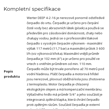
Kompletní specifikace
Werter DEEP 4-2-16 je nerezové ponorné odstředivé
čerpadlo do vrtu. Čerpadlo je určeno pro čerpání
čisté vody bez abrazivních látek (písek) a používá se
především pro zásobování domácnosti, chaty nebo
chalupy vodou. Jedná se o profesionální tlakové
čerpadlo s vysokým čerpacím výkonem - maximální
výtlak 117 metrů (11,7 bar) a maximální průtok 3 600
l/h (viz výkonová křivka). Maximální vnější průměr
čerpadla je 102 mm (4") a je určeno pro použití ve
vrtech s vnitřním průměrem od min. 110 mm.
Čerpadlo může být trvale ponořeno až 70 metrů pod
Popis
vodní hladinou. Plášť čerpadla a motorová hřídel
produktu
jsou nerezové, plovoucí oběžná kola jsou zhotovena
z termoplastu. Motor čerpadla je chlazený
ekologickým olejem a má kompenzační membránu.
Výtlačného hrdlo má průměr 5/4" a jeho součástí je
integrovaná zpětná klapka, která chrání čerpadlo
proti zpětným rázům. Součástí čerpadla je externí