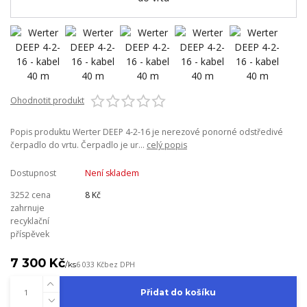
Ohodnotit produkt
Popis produktu Werter DEEP 4-2-16 je nerezové ponorné odstředivé
čerpadlo do vrtu. Čerpadlo je ur...
celý popis
Dostupnost
Není skladem
3252 cena
8 Kč
zahrnuje
recyklační
příspěvek
7 300 Kč
/
ks
6 033 Kč
bez DPH
Přidat do košíku