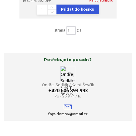
Na objednávku
19 504 Kč
bez DPH
Přidat do košíku
strana
z 1
Potřebujete poradit?
Ondřej Sedlák / Kamil Ševčík
+420 606 893 993
Po - So 8 - 17 h.
fajn-domov@email.cz