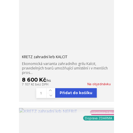
KRETZ zahradní krb KALCIT
Ekonomická varianta zahradního grilu Kalcit,
pravidelných tvarů umožňující umístění i v menších
pros...
8 600 Kč
/
ks
Na objednávku
7 107 Kč
bez DPH
Přidat do košíku
Ušetřete 2 %!
Doprava ZDARMA