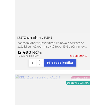
KRETZ zahradní krb JASPIS
Zahradní ohniště Jaspis tvoří kruhová podstava se
zužující se nožkou, mísovité topeniště a půlkruhov...
12 490 Kč
/
ks
Na objednávku
10 322 Kč
bez DPH
Přidat do košíku
Ušetřete 2 %!
Doprava ZDARMA