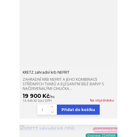
KRETZ zahradní krb NEFRIT
ZAHRADNÍ KRB NEFRIT A JEHO KOMBINACE
STŘÍDMÝCH TVARŮ A ELEGANTNÍ BÍLÉ BARVY S
NAČERVENALÝMI CIHLIČKA...
19 900 Kč
/
ks
Na objednávku
16 446 Kč
bez DPH
Přidat do košíku
Ušetřete 2 %!
Doprava ZDARMA