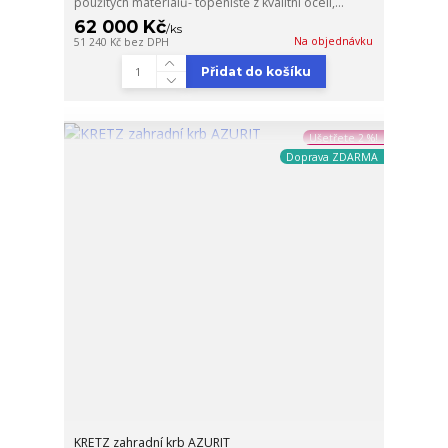
použitých materiálů- topeniště z kvalitní oceli,...
62 000 Kč
/
ks
Na objednávku
51 240 Kč
bez DPH
Přidat do košíku
Ušetřete 2 %!
Doprava ZDARMA
KRETZ zahradní krb AZURIT