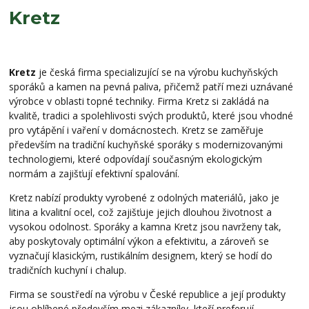
Kretz
Kretz
je česká firma specializující se na výrobu kuchyňských
sporáků a kamen na pevná paliva, přičemž patří mezi uznávané
výrobce v oblasti topné techniky. Firma Kretz si zakládá na
kvalitě, tradici a spolehlivosti svých produktů, které jsou vhodné
pro vytápění i vaření v domácnostech. Kretz se zaměřuje
především na tradiční kuchyňské sporáky s modernizovanými
technologiemi, které odpovídají současným ekologickým
normám a zajišťují efektivní spalování.
Kretz nabízí produkty vyrobené z odolných materiálů, jako je
litina a kvalitní ocel, což zajišťuje jejich dlouhou životnost a
vysokou odolnost. Sporáky a kamna Kretz jsou navrženy tak,
aby poskytovaly optimální výkon a efektivitu, a zároveň se
vyznačují klasickým, rustikálním designem, který se hodí do
tradičních kuchyní i chalup.
Firma se soustředí na výrobu v České republice a její produkty
jsou oblíbené především mezi zákazníky, kteří preferují