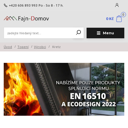
+420 606 893 993
Po - So 8 - 17 h.
0
0 Kč
Menu
Úvod
Topení
Výrobci
Kretz