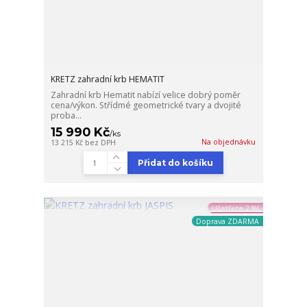
KRETZ zahradní krb HEMATIT
Zahradní krb Hematit nabízí velice dobrý poměr
cena/výkon. Střídmé geometrické tvary a dvojité
proba...
15 990 Kč
/
ks
Na objednávku
13 215 Kč
bez DPH
Přidat do košíku
Ušetřete 2 %!
Doprava ZDARMA