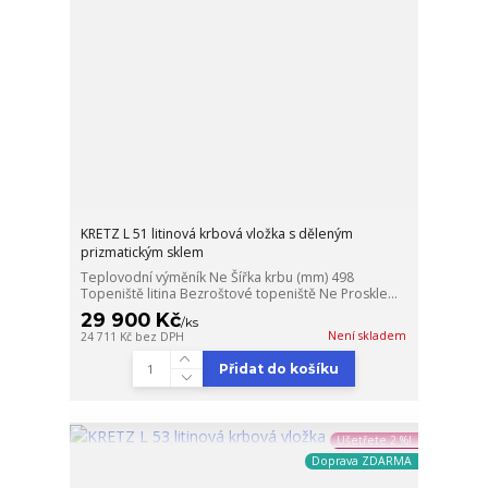
KRETZ L 51 litinová krbová vložka s děleným
prizmatickým sklem
Teplovodní výměník Ne Šířka krbu (mm) 498
Topeniště litina Bezroštové topeniště Ne Proskle...
29 900 Kč
/
ks
Není skladem
24 711 Kč
bez DPH
Přidat do košíku
Ušetřete 2 %!
Doprava ZDARMA