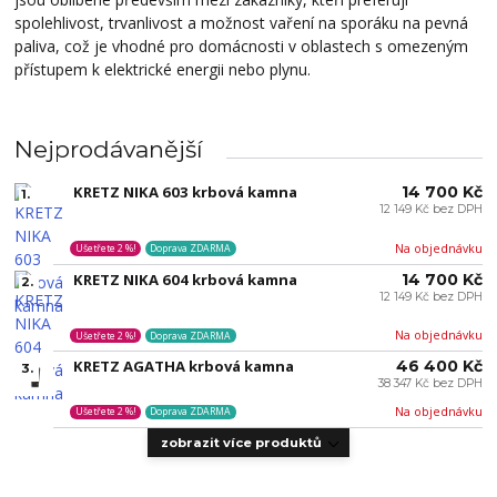
spolehlivost, trvanlivost a možnost vaření na sporáku na pevná
paliva, což je vhodné pro domácnosti v oblastech s omezeným
přístupem k elektrické energii nebo plynu.
Nejprodávanější
KRETZ NIKA 603 krbová kamna
14 700 Kč
1.
12 149 Kč bez DPH
Na objednávku
Ušetřete 2 %!
Doprava ZDARMA
KRETZ NIKA 604 krbová kamna
14 700 Kč
2.
12 149 Kč bez DPH
Na objednávku
Ušetřete 2 %!
Doprava ZDARMA
KRETZ AGATHA krbová kamna
46 400 Kč
3.
38 347 Kč bez DPH
Na objednávku
Ušetřete 2 %!
Doprava ZDARMA
zobrazit více produktů