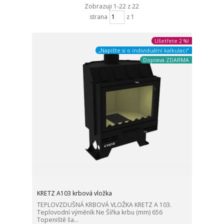
Zobrazuji 1-22 z 22
strana
z 1
Ušetřete 2 %!
„Napište si o individuální kalkulaci“
Doprava ZDARMA
KRETZ A103 krbová vložka
TEPLOVZDUŠNÁ KRBOVÁ VLOŽKA KRETZ A 103.
Teplovodní výměník Ne Šířka krbu (mm) 656
Topeniště ša...