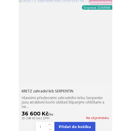
Ušetřete 2 %!
Doprava ZDARMA
KRETZ zahradní krb SERPENTIN
Hlavními přednostmi zahradního krbu Serpentin
jsou atraktivní boční obklad štípanými cihličkami a
ne...
36 600 Kč
/
ks
Na objednávku
30 248 Kč
bez DPH
Přidat do košíku