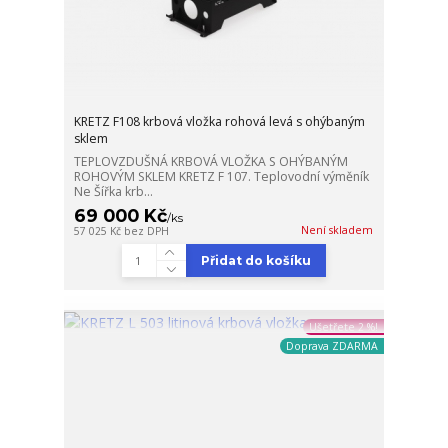
KRETZ F108 krbová vložka rohová levá s ohýbaným
sklem
TEPLOVZDUŠNÁ KRBOVÁ VLOŽKA S OHÝBANÝM
ROHOVÝM SKLEM KRETZ F 107. Teplovodní výměník
Ne Šířka krb...
69 000 Kč
/
ks
Není skladem
57 025 Kč
bez DPH
Přidat do košíku
Ušetřete 2 %!
Doprava ZDARMA