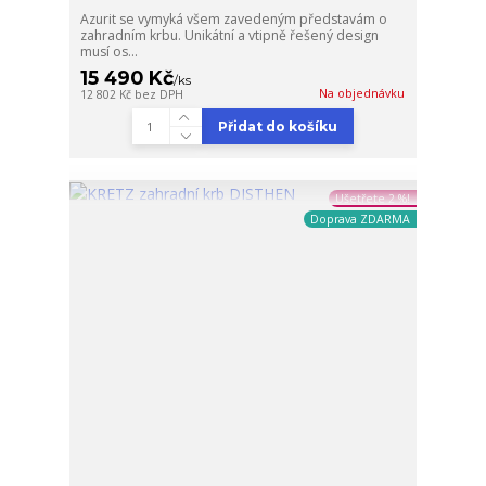
Azurit se vymyká všem zavedeným představám o
zahradním krbu. Unikátní a vtipně řešený design
musí os...
15 490 Kč
/
ks
Na objednávku
12 802 Kč
bez DPH
Přidat do košíku
Ušetřete 2 %!
Doprava ZDARMA