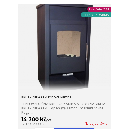
Ušetřete 2 %!
Doprava ZDARMA
KRETZ NIKA 604 krbová kamna
TEPLOVZDUŠNÁ KRBOVÁ KAMNA S ROVNÝM VÍKEM
KRETZ NIKA 604. Topeniště šamot Prosklení rovné
Regul...
14 700 Kč
/
ks
Na objednávku
12 149 Kč
bez DPH