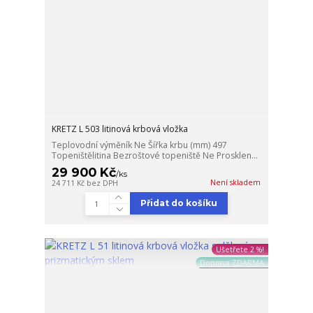
KRETZ L 503 litinová krbová vložka
Teplovodní výměník Ne Šířka krbu (mm) 497
Topeništělitina Bezroštové topeniště Ne Prosklen...
29 900 Kč
/
ks
Není skladem
24 711 Kč
bez DPH
Přidat do košíku
Ušetřete 2 %!
Doprava ZDARMA