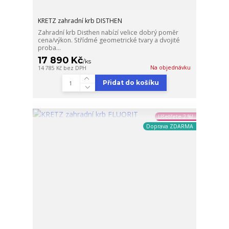
KRETZ zahradní krb DISTHEN
Zahradní krb Disthen nabízí velice dobrý poměr
cena/výkon. Střídmé geometrické tvary a dvojité
proba...
17 890 Kč
/
ks
Na objednávku
14 785 Kč
bez DPH
Přidat do košíku
Ušetřete 2 %!
Doprava ZDARMA