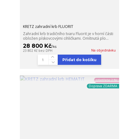
KRETZ zahradní krb FLUORIT
Zahradní krb tradičního tvaru Fluorit je v horní části
obložen pískovcovými cihličkami. Omítnutá plo...
28 800 Kč
/
ks
Na objednávku
23 802 Kč
bez DPH
Přidat do košíku
Ušetřete 2 %!
Doprava ZDARMA