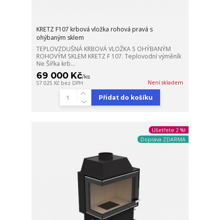
KRETZ F107 krbová vložka rohová pravá s
ohýbaným sklem
TEPLOVZDUŠNÁ KRBOVÁ VLOŽKA S OHÝBANÝM
ROHOVÝM SKLEM KRETZ F 107. Teplovodní výměník
Ne Šířka krb...
69 000 Kč
/
ks
Není skladem
57 025 Kč
bez DPH
Přidat do košíku
Ušetřete 2 %!
Doprava ZDARMA