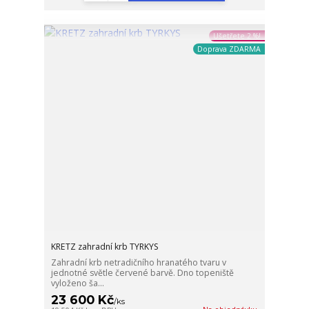
Ušetřete 2 %!
Doprava ZDARMA
KRETZ zahradní krb TYRKYS
Zahradní krb netradičního hranatého tvaru v
jednotné světle červené barvě. Dno topeniště
vyloženo ša...
23 600 Kč
/
ks