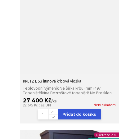
KRETZ L 53 litinová krbová vložka
Teplovodní výměník Ne Šířka krbu (mm) 497
Topeništělitina Bezroštové topeniště Ne Prosklen...
27 400 Kč
/
ks
Není skladem
22 645 Kč
bez DPH
Přidat do košíku
Ušetřete 2 %!