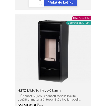
Přidat do košíku
Ušetřete 2 %!
Doprava ZDARMA
KRETZ SAMANA 1 krbová kamna
Účinnost 80,6 % Přednosti: vysoká kvalita
použitých materiálů- topeniště z kvalitní oceli,...
59 900 Kč
/
ks