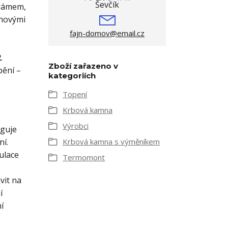
 rámem,
inovými
fajn-domov@email.cz
2
.
Zboží zařazeno v
pění –
kategoriích
Topení
Krbová kamna
Výrobci
nguje
ní.
Krbová kamna s výměníkem
ulace
Termomont
vit na
í
í