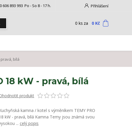
0 606 893 993
Po - So 8 - 17 h.
Přihlášení
0
ks
za
0 Kč
t
pravá, bílá
8 kW - pravá, bílá
Ohodnotit produkt
Kuchyňská kamna / kotel s výměníkem TEMY PRO
18 kW - pravá, bílá Kamna Temy jsou známá svou
vysokou ...
celý popis