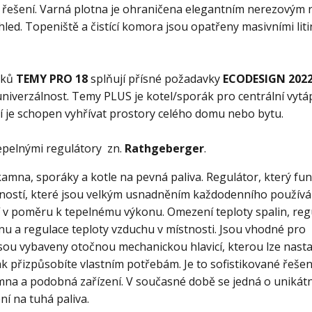
ové řešení. Varná plotna je ohraničena elegantním nerezovým
ed. Topeniště a čistící komora jsou opatřeny masivními lit
áků
TEMY PRO 18
splňují přísné požadavky
ECODESIGN 202
niverzálnost. Temy PLUS je kotel/sporák pro centrální vytá
í je schopen vyhřívat prostory celého domu nebo bytu.
pelnými regulátory zn.
Rathgeberger
.
 kamna, sporáky a kotle na pevná paliva. Regulátor, který fu
ností, které jsou velkým usnadněním každodenního používá
ní v poměru k tepelnému výkonu. Omezení teploty spalin, reg
u a regulace teploty vzduchu v místnosti. Jsou vhodné pro
sou vybaveny otočnou mechanickou hlavicí, kterou lze nasta
 přizpůsobíte vlastním potřebám. Je to sofistikované řešen
na a podobná zařízení. V současné době se jedná o unikátn
ní na tuhá paliva.