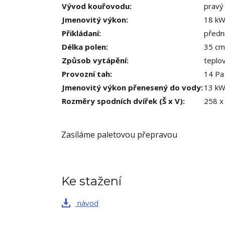
Vývod kouřovodu
:
pravý 
Jmenovitý výkon
:
18 k
Přikládaní
:
předn
Délka polen
:
35 cm
Způsob vytápění
:
teplo
Provozní tah
:
14 Pa
Jmenovitý výkon přenesený do vody
:
13 k
Rozměry spodních dvířek (Š x V)
:
258 x
Zasíláme paletovou přepravou
Ke stažení
návod