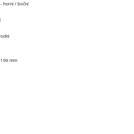
- horní / boční
W
í
vodní
W
 196 mm