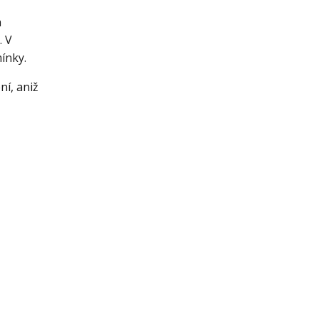
a
. V
ínky.
ní, aniž