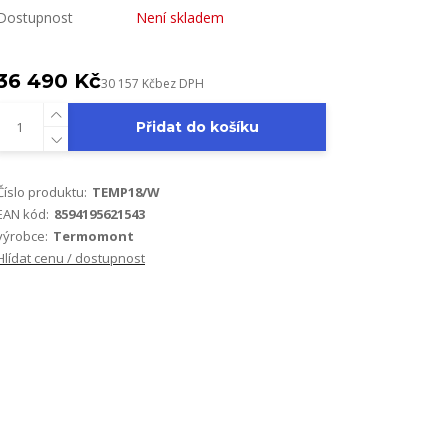
Dostupnost
Není skladem
36 490 Kč
30 157 Kč
bez DPH
Přidat do košíku
Číslo produktu:
TEMP18/W
EAN kód:
8594195621543
výrobce:
Termomont
Hlídat cenu / dostupnost