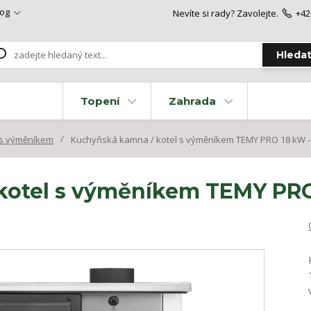
log
Nevíte si rady? Zavolejte.
+42
Hleda
Topení
Zahrada
s výměníkem
Kuchyňská kamna / kotel s výměníkem TEMY PRO 18 kW - 
otel s výměníkem TEMY PRO 1