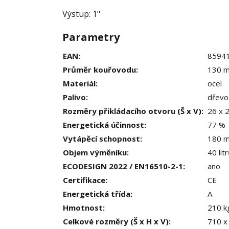
Výstup: 1"
Parametry
EAN
:
8594
Průměr kouřovodu
:
130 
Materiál
:
ocel
Palivo
:
dřevo
Rozměry přikládacího otvoru (Š x V)
:
26 x 
Energetická účinnost
:
77 %
Vytápěcí schopnost
:
180 
Objem výměníku
:
40 lit
ECODESIGN 2022 / EN16510-2-1
:
ano
Certifikace
:
CE
Energetická třída
:
A
Hmotnost
:
210 k
Celkové rozměry (Š x H x V)
:
710 x