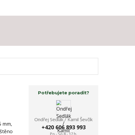
Potřebujete poradit?
Ondřej Sedlák / Kamil Ševčík
,5 mm,
+420 606 893 993
ištěno
Po - So 8 - 17 h.