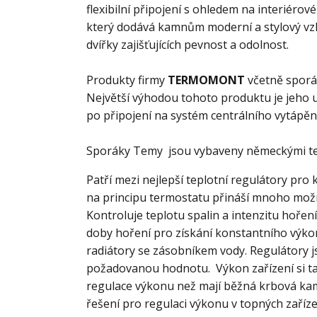
flexibilní připojení s ohledem na interiér
který dodává kamnům moderní a stylový vzhl
dvířky zajišťujících pevnost a odolnost.
Produkty firmy
TERMOMONT
včetně spor
Největší výhodou tohoto produktu je jeho u
po připojení na systém centrálního vytápěn
Sporáky Temy jsou vybaveny německými te
Patří mezi nejlepší teplotní regulátory pro
na principu termostatu přináší mnoho mož
Kontroluje teplotu spalin a intenzitu hoře
doby hoření pro získání konstantního výkon
radiátory se zásobníkem vody.
Regulátory j
požadovanou hodnotu. Výkon zařízení si tak
regulace výkonu než mají běžná krbová kam
řešení pro regulaci výkonu v topných zaříze