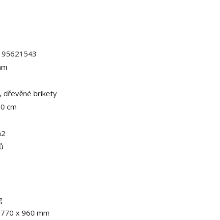
195621543
mm
, dřevěné brikety
20 cm
m2
rů
g
 770 x 960 mm