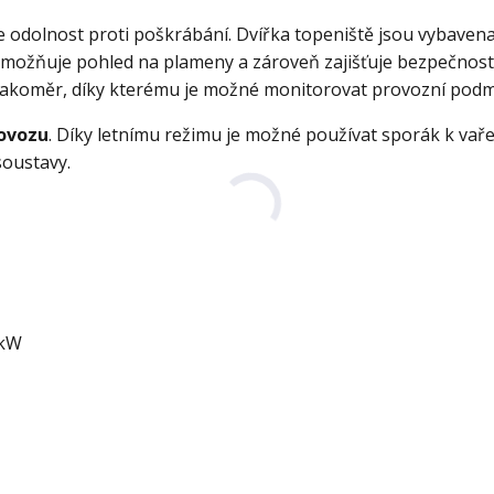
 odolnost proti poškrábání. Dvířka topeniště jsou vybaven
umožňuje pohled na plameny a zároveň zajišťuje bezpečnost
tlakoměr, díky kterému je možné monitorovat provozní podm
rovozu
. Díky letnímu režimu je možné používat sporák k vaře
soustavy.
 kW