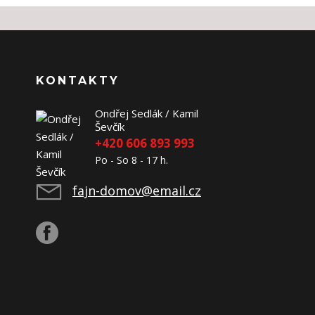
KONTAKTY
Ondřej Sedlák / Kamil
Ševčík
+420 606 893 993
Po - So 8 - 17 h.
fajn-domov@email.cz