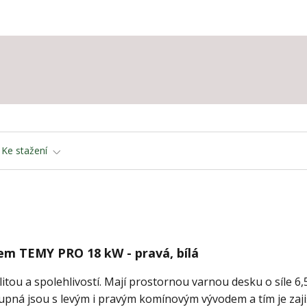
Ke stažení
em TEMY PRO 18 kW - pravá, bílá
ou a spolehlivostí. Mají prostornou varnou desku o síle 6
upná jsou s levým i pravým komínovým vývodem a tím je zaj