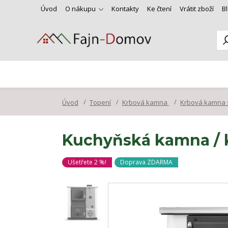
Úvod
O nákupu
Kontakty
Ke čtení
Vrátit zboží
B
Úvod
Topení
Krbová kamna
Krbová kamna 
Kuchyňská kamna / k
Ušetřete 2 %!
Doprava ZDARMA