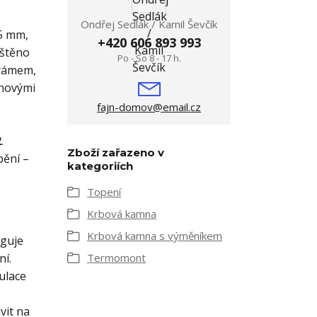
Ondřej Sedlák / Kamil Ševčík
,5 mm,
+420 606 893 993
ištěno
Po - So 8 - 17 h.
 rámem,
inovými
fajn-domov@email.cz
2
.
Zboží zařazeno v
pění –
kategoriích
Topení
Krbová kamna
Krbová kamna s výměníkem
nguje
ní.
Termomont
ulace
vit na