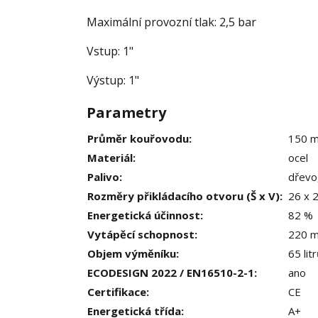
Maximální provozní tlak: 2,5 bar
Vstup: 1"
Výstup: 1"
Parametry
Průměr kouřovodu
:
150 
Materiál
:
ocel
Palivo
:
dřevo
Rozměry přikládacího otvoru (Š x V)
:
26 x 
Energetická účinnost
:
82 %
Vytápěcí schopnost
:
220 
Objem výměníku
:
65 lit
ECODESIGN 2022 / EN16510-2-1
:
ano
Certifikace
:
CE
Energetická třída
:
A+