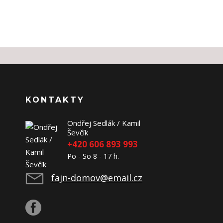
KONTAKTY
Ondřej Sedlák / Kamil
Ševčík
+420 606 893 993
Po - So 8 - 17 h.
fajn-domov@email.cz