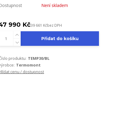
Dostupnost
Není skladem
47 990 Kč
39 661 Kč
bez DPH
Přidat do košíku
Číslo produktu:
TEMP30/BL
výrobce:
Termomont
Hlídat cenu / dostupnost