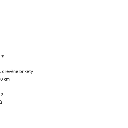
mm
, dřevěné brikety
20 cm
m2
rů