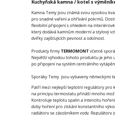
Kuchyňská kamna / kotel s výměník
Kamna Temy jsou známá svou vysokou kvalit
pro snadné vaření a ohřívání pokrmů. Dost
flexibilní připojení s ohledem na interiér
který dodává kamnům moderní a stylový vzhl
dvířky zajišťujících pevnost a odolnost.
Produkty firmy
TERMOMONT
včetně spor
Největší výhodou tohoto produktu je jeho u
po připojení na systém centrálního vytápěn
Sporáky Temy jsou vybaveny německými te
Patří mezi nejlepší teplotní regulátory pro
na principu termostatu přináší mnoho mož
Kontroluje teplotu spalin a intenzitu hoře
doby hoření pro získání konstantního výkon
radiátory se zásobníkem vody.
Regulátory j