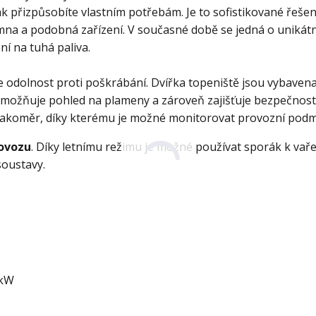
 přizpůsobíte vlastním potřebám. Je to sofistikované řešen
na a podobná zařízení. V současné době se jedná o unikátn
ní na tuhá paliva.
 odolnost proti poškrábání. Dvířka topeniště jsou vybaven
umožňuje pohled na plameny a zároveň zajišťuje bezpečnost
tlakoměr, díky kterému je možné monitorovat provozní podm
rovozu
. Díky letnímu režimu je možné používat sporák k vaře
soustavy.
 kW