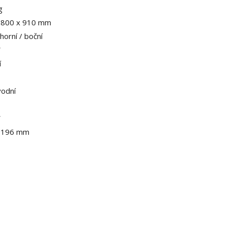
g
 800 x 910 mm
 horní / boční
W
í
vodní
W
 196 mm