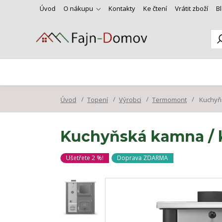
Úvod
O nákupu
Kontakty
Ke čtení
Vrátit zboží
B
Úvod
Topení
Výrobci
Termomont
Kuchyňs
Kuchyňská kamna / k
Ušetřete 2 %!
Doprava ZDARMA