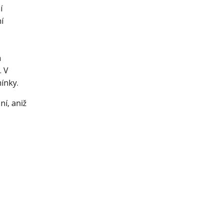
í
í
a
. V
ínky.
ní, aniž