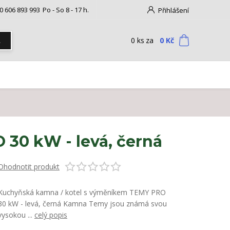
0 606 893 993
Po - So 8 - 17 h.
Přihlášení
0
ks
za
0 Kč
t
30 kW - levá, černá
Ohodnotit produkt
Kuchyňská kamna / kotel s výměníkem TEMY PRO
30 kW - levá, černá Kamna Temy jsou známá svou
vysokou ...
celý popis