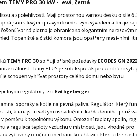
em TEMY PRO 30 kW - levá, černá
ou a spolehlivostí. Mají prostornou varnou desku o síle 6
upná jsou s levým i pravým komínovým vývodem a tím je zaj
ové řešení. Varná plotna je ohraničena elegantním nerezovým
ed. Topeniště a čistící komora jsou opatřeny masivními lit
áků
TEMY PRO 30
splňují přísné požadavky
ECODESIGN 202
niverzálnost. Temy PLUS je kotel/sporák pro centrální vytá
í je schopen vyhřívat prostory celého domu nebo bytu.
pelnými regulátory zn.
Rathgeberger
.
 kamna, sporáky a kotle na pevná paliva. Regulátor, který fu
ností, které jsou velkým usnadněním každodenního používá
ní v poměru k tepelnému výkonu. Omezení teploty spalin, reg
u a regulace teploty vzduchu v místnosti. Jsou vhodné pro
sou vybaveny otočnou mechanickou hlavicí, kterou lze nasta