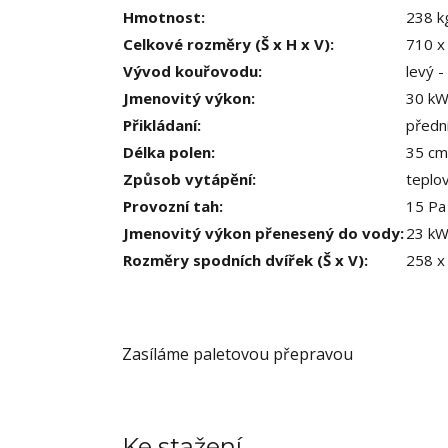
Hmotnost
:
238 k
Celkové rozměry (Š x H x V)
:
710 x
Vývod kouřovodu
:
levý -
Jmenovitý výkon
:
30 k
Přikládaní
:
předn
Délka polen
:
35 cm
Způsob vytápění
:
teplo
Provozní tah
:
15 Pa
Jmenovitý výkon přenesený do vody
:
23 k
Rozměry spodních dvířek (Š x V)
:
258 x
Zasíláme paletovou přepravou
Ke stažení