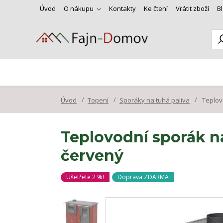
Úvod
O nákupu
Kontakty
Ke čtení
Vrátit zboží
B
Úvod
Topení
Sporáky na tuhá paliva
Teplovo
Teplovodní sporák na
červený
Ušetřete 2 %!
Doprava ZDARMA