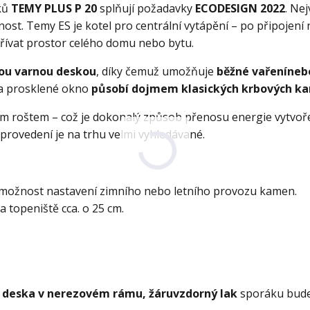
áků
TEMY PLUS P 20
splňují požadavky
ECODESIGN 2022
. Nej
st. Temy ES je kotel pro centrální vytápění – po připojení 
hřívat prostor celého domu nebo bytu.
ou varnou deskou
, díky čemuž umožňuje
běžné vaření
neb
a prosklené okno
působí dojmem klasických krbových k
ým roštem – což je dokonalý způsob přenosu energie vytvoř
provedení je na trhu velmi vyhledávané.
zí možnost nastavení zimního nebo letního provozu kamen.
 topeniště cca. o 25 cm.
ná deska v nerezovém rámu, žáruvzdorný lak
sporáku bude