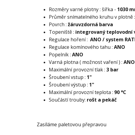
Rozměry varné plotny : šířka -
1030 m
Průměr snímatelného kruhu v plotně 
Povrch :
žáruvzdorná barva
Topeniště :
integrovaný teplovodní
Regulace hoření :
ANO / system RA
Regulace komínového tahu :
ANO
Popelník :
ANO
Varná plotna ( možnost vaření ) :
ANO
Maximální provozní tlak :
3 bar
Šroubení vstup :
1"
Šroubení výstup :
1"
Maximální provozní teplota :
90 °C
Součástí trouby:
rošt a pekáč
Zasíláme paletovou přepravou