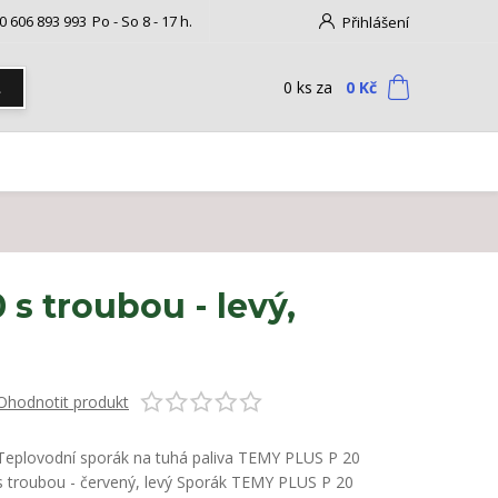
0 606 893 993
Po - So 8 - 17 h.
Přihlášení
0
ks
za
0 Kč
t
s troubou - levý,
Ohodnotit produkt
Teplovodní sporák na tuhá paliva TEMY PLUS P 20
s troubou - červený, levý Sporák TEMY PLUS P 20