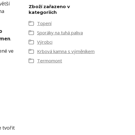
větší
Zboží zařazeno v
na
kategoriích
Topení
o
Sporáky na tuhá paliva
amen
.
Výrobci
ené ve
Krbová kamna s výměníkem
Termomont
 tvořit