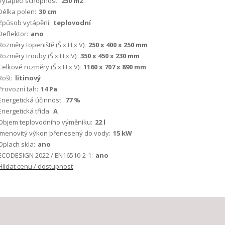
Vytápěcí schopnost:
250 m2
Délka polen:
30 cm
Způsob vytápění:
teplovodní
Deflektor:
ano
Rozměry topeniště (Š x H x V):
250 x 400 x 250 mm
Rozměry trouby (Š x H x V):
350 x 450 x 230 mm
Celkové rozměry (Š x H x V):
1160 x 707 x 890 mm
Rošt:
litinový
Provozní tah:
14 Pa
Energetická účinnost:
77 %
Energetická třída:
A
Objem teplovodního výměníku:
22 l
Jmenovitý výkon přenesený do vody:
15 kW
Oplach skla:
ano
ECODESIGN 2022 / EN16510-2-1:
ano
Hlídat cenu / dostupnost