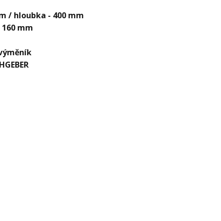
m / hloubka - 400 mm
:
160 mm
 výměník
THGEBER