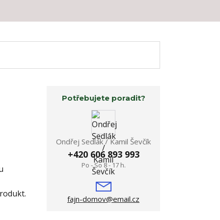
Potřebujete poradit?
Ondřej Sedlák / Kamil Ševčík
+420 606 893 993
Po - So 8 - 17 h.
u
produkt.
fajn-domov@email.cz