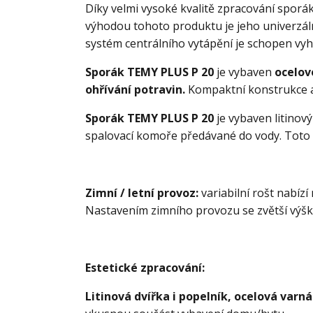
Díky velmi vysoké kvalitě zpracování spor
výhodou tohoto produktu je jeho univerzálno
systém centrálního vytápění je schopen vy
Sporák TEMY PLUS P 20
je vybaven
ocelov
ohřívání potravin.
Kompaktní konstrukce 
Sporák TEMY PLUS P 20
je vybaven litinov
spalovací komoře předávané do vody. Toto 
Zimní / letní provoz:
variabilní rošt nabí
Nastavením zimního provozu se zvětší výška
Estetické zpracování:
Litinová dvířka i popelník, ocelová var