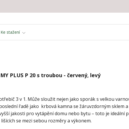
Ke stažení
MY PLUS P 20 s troubou - červený, levý
otřebič 3 v 1. Může sloužit nejen jako sporák s velkou varno
 neposlední řadě jako krbová kamna se žáruvzdorným sklem a
vyšší jakosti pro vytápění domu nebo bytu – toto je ideální 
 lišících se mezi sebou rozměry a výkonem.