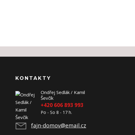
KONTAKTY
Ondřej Sedlák / Kamil
Ševčík
+420 606 893 993
Po - So 8 - 17 h.
fajn-domov@email.cz