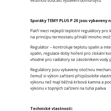
vkusnou součást vybavení domu/bytu.
Sporáky TEMY PLUS P 20 jsou vybaveny 
Patří mezi nejlepší teplotní regulátory pro
na principu termostatu přináší mnoho možn
Regulátor – kontroluje teplotu spalin a in
spalin, regulace doby hoření pro získání ko
vhodné pro radiátory se zásobníkem vody pr
Regulátory jsou vybaveny otočnou mechanic
čemuž si výkon zařízení přizpůsobíte vlastn
výkonu než mají běžná krbová kamna a podob
výkonu v topných zařízení na tuhá paliva
Technické vlastnosti: