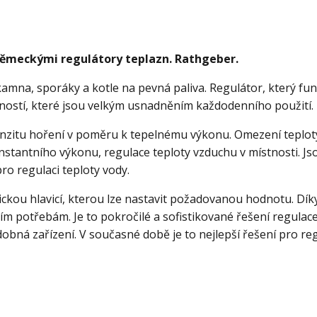
německými regulátory tepla
zn. Rathgeber.
 kamna, sporáky a kotle na pevná paliva. Regulátor, který fu
ostí, které jsou velkým usnadněním každodenního použití.
tenzitu hoření v poměru k tepelnému výkonu. Omezení teplot
nstantního výkonu, regulace teploty vzduchu v místnosti. Js
o regulaci teploty vody.
kou hlavicí, kterou lze nastavit požadovanou hodnotu. Dík
ím potřebám. Je to pokročilé a sofistikované řešení regulac
ná zařízení. V současné době je to nejlepší řešení pro reg