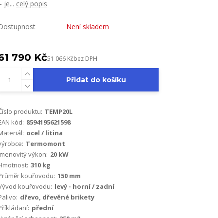
– je...
celý popis
Dostupnost
Není skladem
61 790 Kč
51 066 Kč
bez DPH
Přidat do košíku
Číslo produktu:
TEMP20L
EAN kód:
8594195621598
Materiál:
ocel / litina
výrobce:
Termomont
Jmenovitý výkon:
20 kW
Hmotnost:
310 kg
Průměr kouřovodu:
150 mm
Vývod kouřovodu:
levý - horní / zadní
Palivo:
dřevo, dřevěné brikety
Příkládaní:
přední