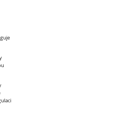
nguje
y
ou
y
e
ulaci