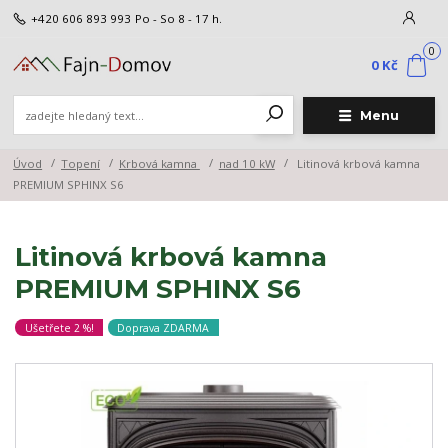
+420 606 893 993
Po - So 8 - 17 h.
0
0 Kč
Menu
Úvod
Topení
Krbová kamna
nad 10 kW
Litinová krbová kamna
PREMIUM SPHINX S6
Litinová krbová kamna
PREMIUM SPHINX S6
Ušetřete 2 %!
Doprava ZDARMA