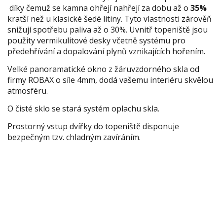
díky čemuž se kamna ohřejí nahřejí za dobu až o
35%
kratší než u klasické šedé litiny. Tyto vlastnosti zárověň
snižují spotřebu paliva až o 30%. Uvnitř topeniště jsou
použity vermikulitové desky včetně systému pro
předehřívání a dopalování plynů vznikajících hořením.
Velké panoramatické okno z žáruvzdorného skla od
firmy ROBAX o síle 4mm, dodá vašemu interiéru skvělou
atmosféru.
O čisté sklo se stará systém oplachu skla.
Prostorný vstup dvířky do topeniště disponuje
bezpečným tzv. chladným zavíráním.