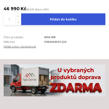
46 990 Kč
38 835 Kč
bez DPH
Přidat do košíku
Číslo produktu:
WS6 WR
EAN kód:
5904204501224
Hlídat cenu / dostupnost