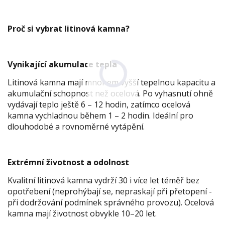
Proč si vybrat litinová kamna?
Vynikající akumulace tepla
Litinová kamna mají mnohem vyšší tepelnou kapacitu a
akumulační schopnost než ocelová. Po vyhasnutí ohně
vydávají teplo ještě 6 – 12 hodin, zatímco ocelová
kamna vychladnou během 1 – 2 hodin. Ideální pro
dlouhodobé a rovnoměrné vytápění.
Extrémní životnost a odolnost
Kvalitní litinová kamna vydrží 30 i více let téměř bez
opotřebení (neprohýbají se, nepraskají při přetopení -
při dodržování podmínek správného provozu). Ocelová
kamna mají životnost obvykle 10–20 let.