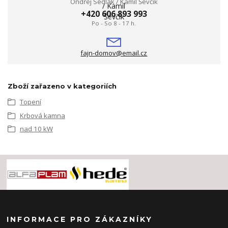
Ondřej Sedlák / Kamil Ševčík
+420 606 893 993
Po - So 8 - 17 h.
fajn-domov@email.cz
Zboží zařazeno v kategoriích
Topení
Krbová kamna
nad 10 kW
INFORMACE PRO ZÁKAZNÍKY