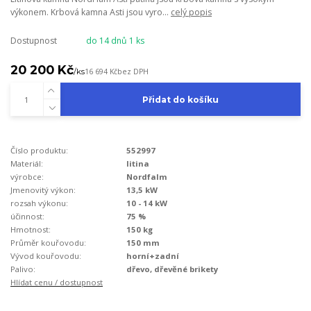
výkonem. Krbová kamna Asti jsou vyro...
celý popis
Dostupnost
do 14 dnů 1 ks
20 200 Kč
/
ks
16 694 Kč
bez DPH
Přidat do košíku
Číslo produktu:
552997
Materiál:
litina
výrobce:
Nordfalm
Jmenovitý výkon:
13,5 kW
rozsah výkonu:
10 - 14 kW
účinnost:
75 %
Hmotnost:
150 kg
Průměr kouřovodu:
150 mm
Vývod kouřovodu:
horní+zadní
Palivo:
dřevo, dřevěné brikety
Hlídat cenu / dostupnost