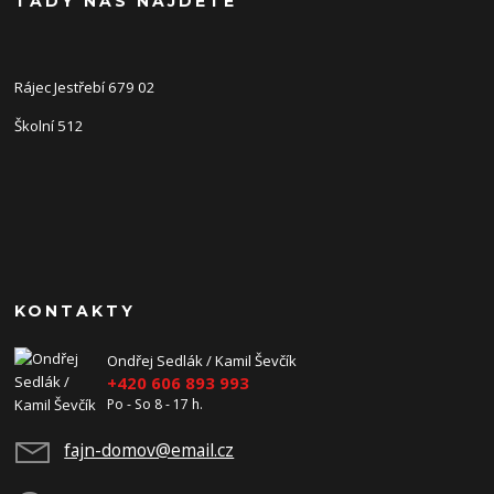
TADY NÁS NAJDETE
Rájec Jestřebí 679 02
Školní 512
KONTAKTY
Ondřej Sedlák / Kamil Ševčík
+420 606 893 993
Po - So 8 - 17 h.
fajn-domov@email.cz