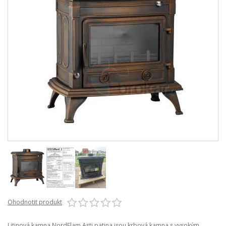
Ohodnotit produkt
Litinová kamna NordFlam Asti patina jsou krbová kamna s vysokým