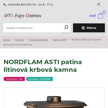
+420 606 893 993
Po - So 8 - 17 h.
0
0 Kč
Menu
Úvod
Topení
Krbová kamna
nad 10 kW
NORDFLAM ASTI patina
litinová krbová kamna
NORDFLAM ASTI patina
litinová krbová kamna
Ušetřete 2 %!
Doprava ZDARMA