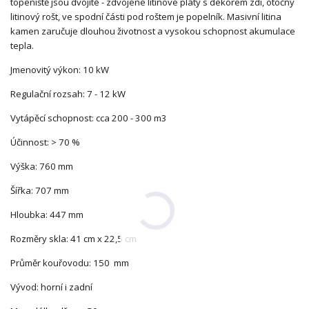
topeniště jsou dvojité - zdvojené litinové pláty s dekorem zdi, otočný
litinový rošt, ve spodní části pod roštem je popelník. Masivní litina
kamen zaručuje dlouhou životnost a vysokou schopnost akumulace
tepla.
Jmenovitý výkon: 10 kW
Regulační rozsah: 7 - 12 kW
Vytápěcí schopnost: cca 200 - 300 m3
Účinnost: > 70 %
Výška: 760 mm
Šířka: 707 mm
Hloubka: 447 mm
Rozměry skla: 41 cm x 22,5 cm
Průměr kouřovodu: 150 mm
Vývod: horní i zadní