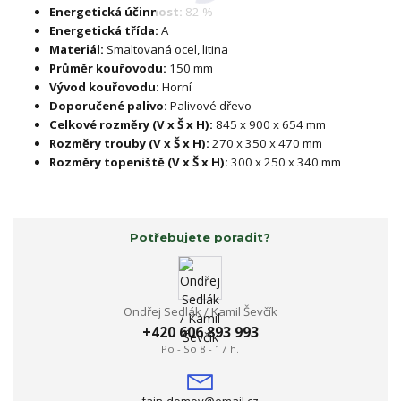
Energetická účinnost:
82 %
Energetická třída:
A
Materiál:
Smaltovaná ocel, litina
Průměr kouřovodu:
150 mm
Vývod kouřovodu:
Horní
Doporučené palivo:
Palivové dřevo
Celkové rozměry (V x Š x H):
845 x 900 x 654 mm
Rozměry trouby (V x Š x H):
270 x 350 x 470 mm
Rozměry topeniště (V x Š x H):
300 x 250 x 340 mm
Potřebujete poradit?
Ondřej Sedlák / Kamil Ševčík
+420 606 893 993
Po - So 8 - 17 h.