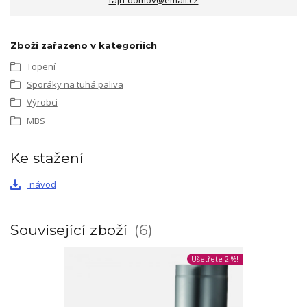
fajn-domov@email.cz
Zboží zařazeno v kategoriích
Topení
Sporáky na tuhá paliva
Výrobci
MBS
Ke stažení
návod
Související zboží
6
Ušetřete 2 %!