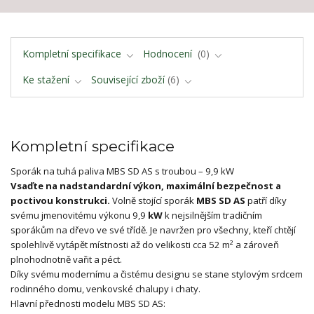
Kompletní specifikace
Hodnocení
0
Ke stažení
Související zboží
6
Kompletní specifikace
Sporák na tuhá paliva MBS SD AS s troubou – 9,9 kW
Vsaďte na nadstandardní výkon, maximální bezpečnost a
poctivou konstrukci.
Volně stojící sporák
MBS SD AS
patří díky
svému jmenovitému výkonu 9,9
kW
k nejsilnějším tradičním
sporákům na dřevo ve své třídě. Je navržen pro všechny, kteří chtějí
spolehlivě vytápět místnosti až do velikosti cca 52 m² a zároveň
plnohodnotně vařit a péct.
Díky svému modernímu a čistému designu se stane stylovým srdcem
rodinného domu, venkovské chalupy i chaty.
Hlavní přednosti modelu MBS SD AS: