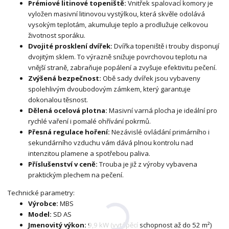
Prémiové litinové topeniště:
Vnitřek spalovací komory je
vyložen masivní litinovou vystýlkou, která skvěle odolává
vysokým teplotám, akumuluje teplo a prodlužuje celkovou
životnost sporáku.
Dvojité prosklení dvířek:
Dvířka topeniště i trouby disponují
dvojitým sklem. To výrazně snižuje povrchovou teplotu na
vnější straně, zabraňuje popálení a zvyšuje efektivitu pečení.
Zvýšená bezpečnost:
Obě sady dvířek jsou vybaveny
spolehlivým dvoubodovým zámkem, který garantuje
dokonalou těsnost.
Dělená ocelová plotna:
Masivní varná plocha je ideální pro
rychlé vaření i pomalé ohřívání pokrmů.
Přesná regulace hoření:
Nezávislé ovládání primárního i
sekundárního vzduchu vám dává plnou kontrolu nad
intenzitou plamene a spotřebou paliva.
Příslušenství v ceně:
Trouba je již z výroby vybavena
praktickým plechem na pečení.
Technické parametry:
Výrobce:
MBS
Model:
SD AS
Jmenovitý výkon:
9,9 kW (vytápěcí schopnost až do 52 m²)