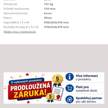
Hmotnost:
155 kg
Průměr kouřovodu:
150 mm
Vývod kouřovodu:
horní
Palivo:
dřevo
topeniště (V x Š x H):
300x250x340 mm
Rozměry trouby (V x Š x H):
270x350x470 mm
Hlídat cenu / dostupnost