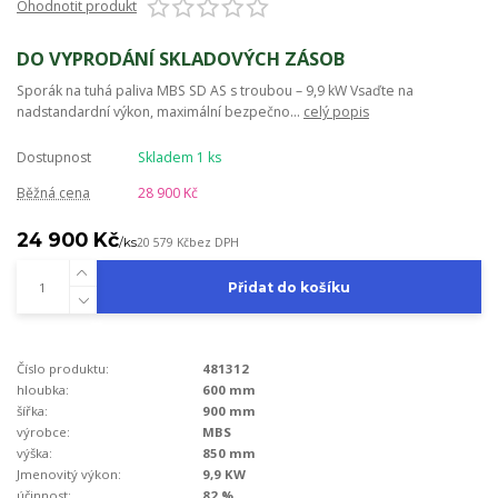
Ohodnotit produkt
DO VYPRODÁNÍ SKLADOVÝCH ZÁSOB
Sporák na tuhá paliva MBS SD AS s troubou – 9,9 kW Vsaďte na
nadstandardní výkon, maximální bezpečno...
celý popis
Dostupnost
Skladem 1 ks
Běžná cena
28 900 Kč
24 900 Kč
/
ks
20 579 Kč
bez DPH
Přidat do košíku
Číslo produktu:
481312
hloubka:
600 mm
šířka:
900 mm
výrobce:
MBS
výška:
850 mm
Jmenovitý výkon:
9,9 KW
účinnost:
82 %