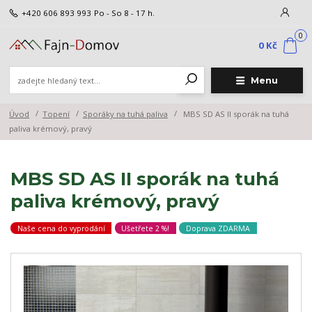
+420 606 893 993
Po - So 8 - 17 h.
0
0 Kč
Menu
Úvod
Topení
Sporáky na tuhá paliva
MBS SD AS II sporák na tuhá
paliva krémový, pravý
MBS SD AS II sporák na tuhá
paliva krémový, pravý
Naše cena do vyprodání
Ušetřete 2 %!
Doprava ZDARMA