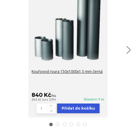
Kouřovod roura 150x1000x1,5 mm černá
Kouřovod rou
840 Kč
334 Kč
/
ks
/
ks
Skladem 9 ks
694 Kč
bez DPH
276 Kč
bez DPH
Přidat do košíku