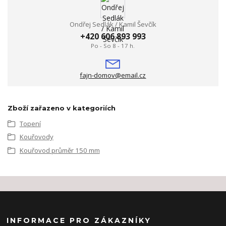
Ondřej Sedlák / Kamil Ševčík
+420 606 893 993
Po - So 8 - 17 h.
fajn-domov@email.cz
Zboží zařazeno v kategoriích
Topení
Kouřovody
Kouřovod průměr 150 mm
INFORMACE PRO ZÁKAZNÍKY