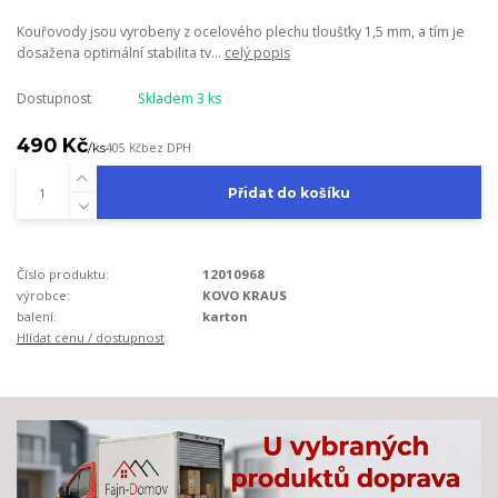
Kouřovody jsou vyrobeny z ocelového plechu tloušťky 1,5 mm, a tím je
dosažena optimální stabilita tv...
celý popis
Dostupnost
Skladem 3 ks
490 Kč
/
ks
405 Kč
bez DPH
Přidat do košíku
Číslo produktu:
12010968
výrobce:
KOVO KRAUS
balení:
karton
Hlídat cenu / dostupnost