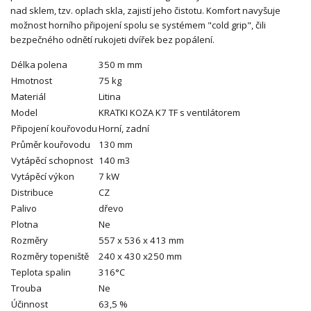
nad sklem, tzv. oplach skla, zajistí jeho čistotu. Komfort navyšuje
možnost horního připojení spolu se systémem "cold grip", čili
bezpečného odnětí rukojeti dvířek bez popálení.
Délka polena
350 m mm
Hmotnost
75 kg
Materiál
Litina
Model
KRATKI KOZA K7 TF s ventilátorem
Připojení kouřovodu
Horní, zadní
Průměr kouřovodu
130 mm
Vytápěcí schopnost
140 m3
Vytápěcí výkon
7 kW
Distribuce
CZ
Palivo
dřevo
Plotna
Ne
Rozměry
557 x 536 x 413 mm
Rozměry topeniště
240 x 430 x250 mm
Teplota spalin
316°C
Trouba
Ne
Účinnost
63,5 %