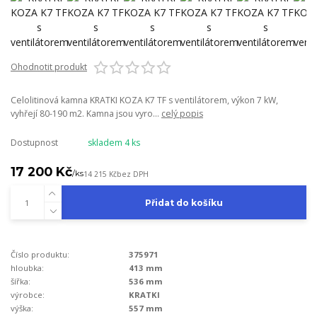
Ohodnotit produkt
Celolitinová kamna KRATKI KOZA K7 TF s ventilátorem, výkon 7 kW,
vyhřejí 80-190 m2. Kamna jsou vyro...
celý popis
Dostupnost
skladem 4 ks
17 200 Kč
/
ks
14 215 Kč
bez DPH
Přidat do košíku
Číslo produktu:
375971
hloubka:
413 mm
šířka:
536 mm
výrobce:
KRATKI
výška:
557 mm