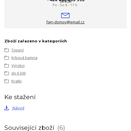
Po - So 8 - 17 h.
fajn-domov@email.cz
Zboží zařazeno v kategoriích
Topení
Krbová kamna
Výrobci
do 6 kW
Kratki
Ke stažení
Návod
Související zboží
6