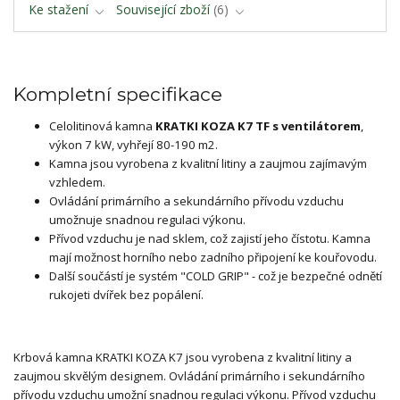
Ke stažení
Související zboží
6
Kompletní specifikace
Celolitinová kamna
KRATKI KOZA K7 TF s ventilátorem
,
výkon 7 kW, vyhřejí 80-190 m2.
Kamna jsou vyrobena z kvalitní litiny a zaujmou zajímavým
vzhledem.
Ovládání primárního a sekundárního přívodu vzduchu
umožnuje snadnou regulaci výkonu.
Přívod vzduchu je nad sklem, což zajistí jeho čístotu. Kamna
mají možnost horního nebo zadního připojení ke kouřovodu.
Další součástí je systém "COLD GRIP" - což je bezpečné odnětí
rukojeti dvířek bez popálení.
Krbová kamna KRATKI KOZA K7 jsou vyrobena z kvalitní litiny a
zaujmou skvělým designem. Ovládání primárního i sekundárního
přívodu vzduchu umožní snadnou regulaci výkonu. Přívod vzduchu