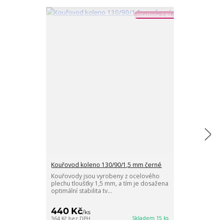
Ušetřete 2 %!
Kouřovod koleno 130/90/1,5 mm černé
Kouřovod kole
černé
Kouřovody jsou vyrobeny z ocelového
plechu tloušťky 1,5 mm, a tím je dosažena
Kouřovody jso
optimální stabilita tv...
plechu tloušťk
optimální stabil
440 Kč
546 Kč
/
ks
/
ks
Skladem 15 ks
364 Kč
bez DPH
451 Kč
bez DPH