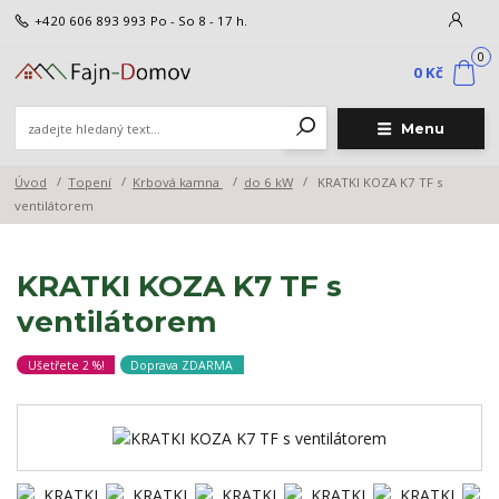
+420 606 893 993
Po - So 8 - 17 h.
0
0 Kč
Menu
Úvod
Topení
Krbová kamna
do 6 kW
KRATKI KOZA K7 TF s
ventilátorem
KRATKI KOZA K7 TF s
ventilátorem
Ušetřete 2 %!
Doprava ZDARMA