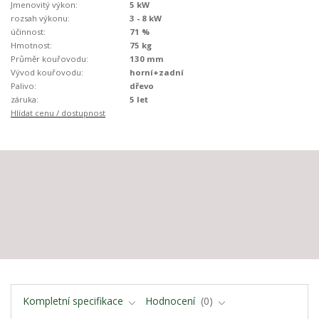
Jmenovitý výkon:
5 kW
rozsah výkonu:
3 - 8 kW
účinnost:
71 %
Hmotnost:
75 kg
Průměr kouřovodu:
130 mm
Vývod kouřovodu:
horní+zadní
Palivo:
dřevo
záruka:
5 let
Hlídat cenu / dostupnost
Kompletní specifikace
Hodnocení
0