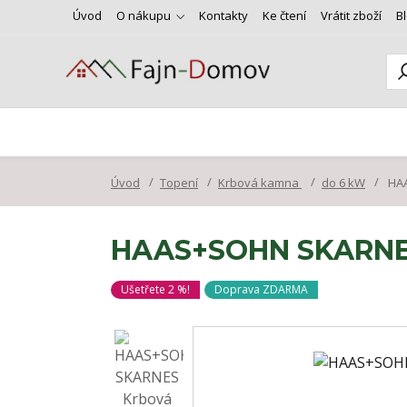
Úvod
O nákupu
Kontakty
Ke čtení
Vrátit zboží
B
Úvod
Topení
Krbová kamna
do 6 kW
HAA
HAAS+SOHN SKARNES
Ušetřete 2 %!
Doprava ZDARMA