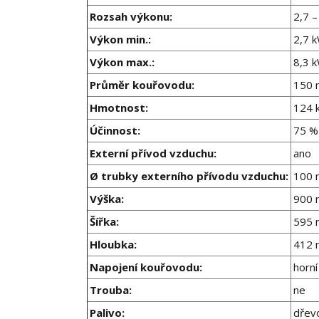
Rozsah výkonu:
2,7 –
Výkon min.:
2,7 
Výkon max.:
8,3 
Průměr kouřovodu:
150
Hmotnost:
124 
Účinnost:
75 %
Externí přívod vzduchu:
ano
Ø trubky externího přívodu vzduchu:
100
Výška:
900
Šířka:
595
Hloubka:
412
Napojení kouřovodu:
horní
Trouba:
ne
Palivo:
dřevo