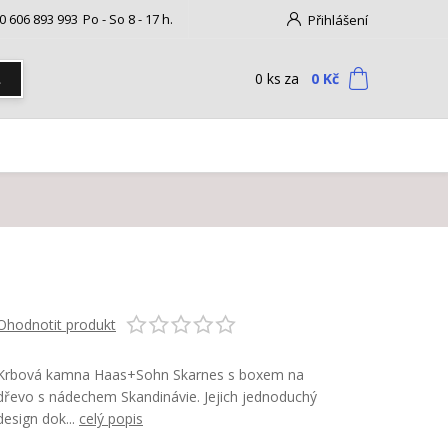
0 606 893 993
Po - So 8 - 17 h.
Přihlášení
0
ks
za
0 Kč
t
Ohodnotit produkt
Krbová kamna Haas+Sohn Skarnes s boxem na
dřevo s nádechem Skandinávie. Jejich jednoduchý
design dok...
celý popis