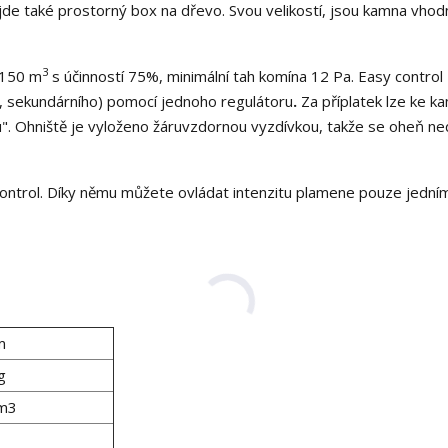
ijde také prostorný box na dřevo. Svou velikostí, jsou kamna vhod
3
 150 m
s účinností 75%, minimální tah komína 12 Pa. Easy control
, sekundárního) pomocí jednoho regulátoru
.
Za příplatek lze ke 
". Ohniště je vyloženo žáruvzdornou vyzdívkou, takže se oheň n
ontrol. Díky němu můžete ovládat intenzitu plamene pouze jední
m
g
m3