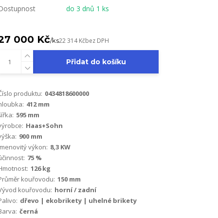
Dostupnost
do 3 dnů 1 ks
27 000 Kč
/
ks
22 314 Kč
bez DPH
Přidat do košíku
Číslo produktu:
0434818600000
hloubka:
412 mm
šířka:
595 mm
výrobce:
Haas+Sohn
výška:
900 mm
Jmenovitý výkon:
8,3 KW
účinnost:
75 %
Hmotnost:
126 kg
Průměr kouřovodu:
150 mm
Vývod kouřovodu:
horní / zadní
Palivo:
dřevo | ekobrikety | uhelné brikety
Barva:
černá