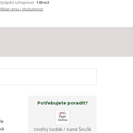
Vytápěcí schopnost:
149 m3
Hlídat cenu / dostupnost
Potřebujete poradit?
že
vá
Ondřej Sedlák / Kamil Ševčík