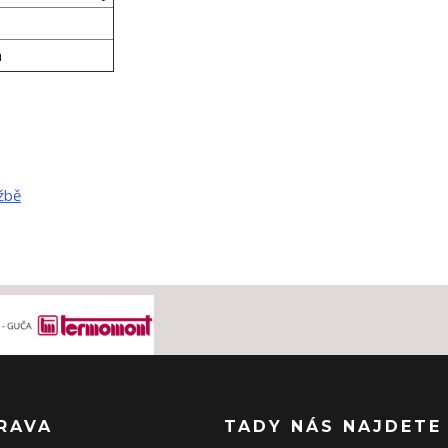
á
žbě
RAVA
TADY NÁS NAJDETE