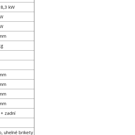
 8,3 kW
kW
kW
 mm
kg
 mm
 mm
 mm
 mm
 + zadní
, uhelné brikety