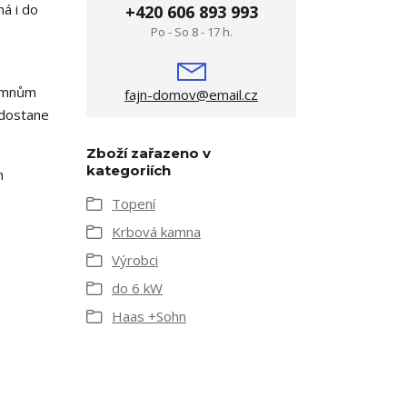
ná i do
+420 606 893 993
Po - So 8 - 17 h.
kamnům
fajn-domov@email.cz
edostane
Zboží zařazeno v
kategoriích
m
Topení
Krbová kamna
Výrobci
do 6 kW
Haas +Sohn