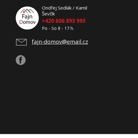
Ondřej Sedlák / Kamil
Ševčík
+420 606 893 993
Po - So 8 - 17 h.
fajn-domov@email.cz