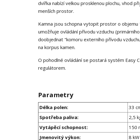
dvířka nabízí velkou prosklenou plochu, vhod př
menších prostor.
Kamna jsou schopna vytopit prostor o objemu
umožňuje ovládání přívodu vzduchu (primárního
doobjednat "komoru externího přívodu vzduchu
na korpus kamen.
O pohodlné ovládání se postará systém Easy C
regulátorem.
Parametry
Délka polen:
33 c
Spotřeba paliva:
2,5 k
Vytápěcí schopnost:
150 
Jmenovitý výkon:
8 kW