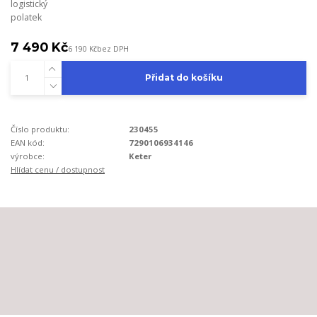
logistický
polatek
7 490 Kč
6 190 Kč
bez DPH
Přidat do košíku
Číslo produktu:
230455
EAN kód:
7290106934146
výrobce:
Keter
Hlídat cenu / dostupnost