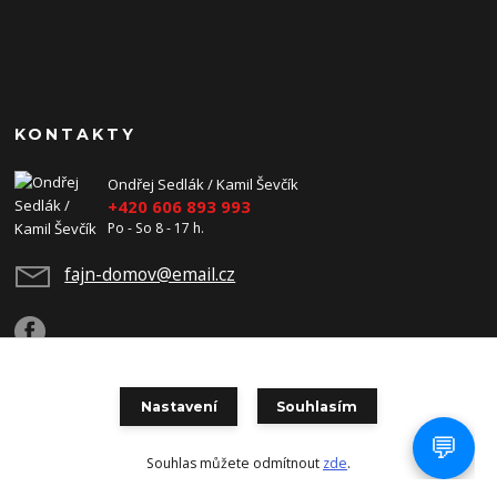
KONTAKTY
Ondřej Sedlák / Kamil Ševčík
+420 606 893 993
Po - So 8 - 17 h.
fajn-domov@email.cz
Nastavení
Souhlasím
Copyright 2026 Fajn-Domov. Všechna práva vyhrazena.
Souhlas můžete odmítnout
zde
.
Vytvořeno na
Eshop-rychle.cz