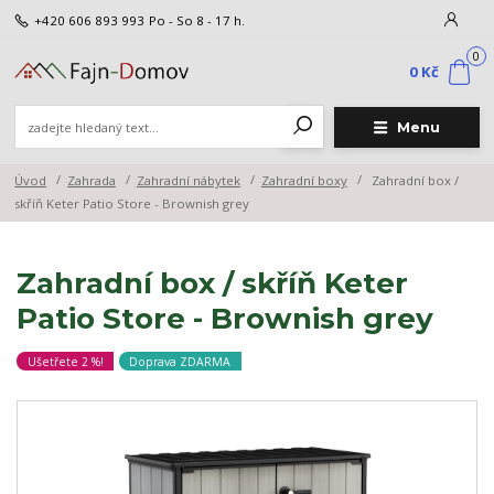
+420 606 893 993
Po - So 8 - 17 h.
0
0 Kč
Menu
Úvod
Zahrada
Zahradní nábytek
Zahradní boxy
Zahradní box /
skříň Keter Patio Store - Brownish grey
Zahradní box / skříň Keter
Patio Store - Brownish grey
Ušetřete 2 %!
Doprava ZDARMA