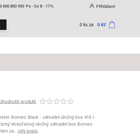
0 606 893 993
Po - So 8 - 17 h.
Přihlášení
0
ks
za
0 Kč
t
Ohodnotit produkt
Keter Borneo Black - zahradní úložný box 416 l -
černý Víceúčelový úložný zahradní box Borneo
Vám za...
celý popis