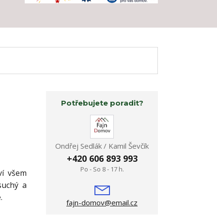
Potřebujete poradit?
Ondřej Sedlák / Kamil Ševčík
+420 606 893 993
Po - So 8 - 17 h.
ví všem
suchý a
é.
fajn-domov@email.cz