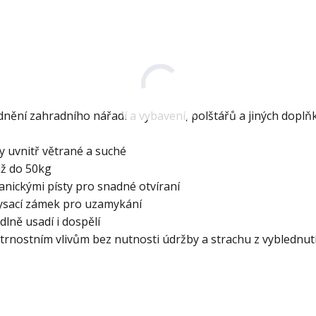
dnění zahradního nářadí a vybavení, polštářů a jiných doplň
 uvnitř větrané a suché
až do 50kg
nickými písty pro snadné otvíraní
vysací zámek pro uzamykání
lně usadí i dospělí
trnostním vlivům bez nutnosti údržby a strachu z vyblednut