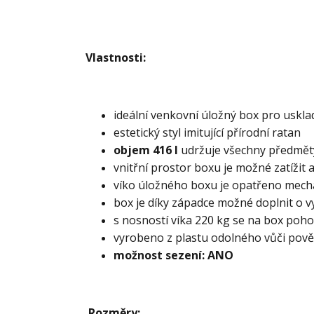
Vlastnosti:
ideální venkovní úložný box pro uskla
estetický styl imitující přírodní ratan
objem 416 l
udržuje všechny předměty
vnitřní prostor boxu je možné zatížit 
víko úložného boxu je opatřeno mecha
box je díky západce možné doplnit o 
s nosností víka 220 kg se na box pohod
vyrobeno z plastu odolného vůči pově
možnost sezení: ANO
Rozměry: