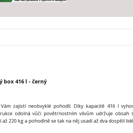
 box 416 l - černý
Vám zajistí neobvyklé pohodlí. Díky kapacitě 416 l vyho
rukce odolná vůči povětrnostním vlivům udržuje obsah 
 až 220 kg a pohodlně se tak na něj usadí až dva dospělí lid