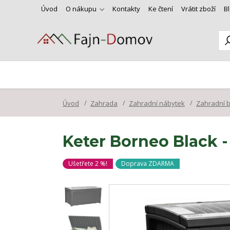
Úvod
O nákupu
Kontakty
Ke čtení
Vrátit zboží
B
Úvod
Zahrada
Zahradní nábytek
Zahradní 
Keter Borneo Black -
Ušetřete 2 %!
Doprava ZDARMA