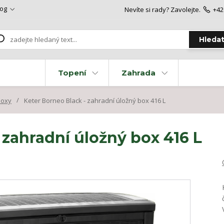
log
Nevíte si rady? Zavolejte.
+42
Hleda
Topení
Zahrada
boxy
Keter Borneo Black - zahradní úložný box 416 L
 zahradní úložný box 416 L