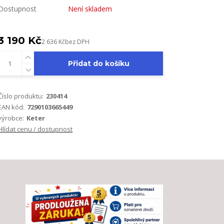
Dostupnost
Není skladem
3 190 Kč
2 636 Kč
bez DPH
Přidat do košíku
Číslo produktu:
230414
EAN kód:
7290103665449
výrobce:
Keter
Hlídat cenu / dostupnost