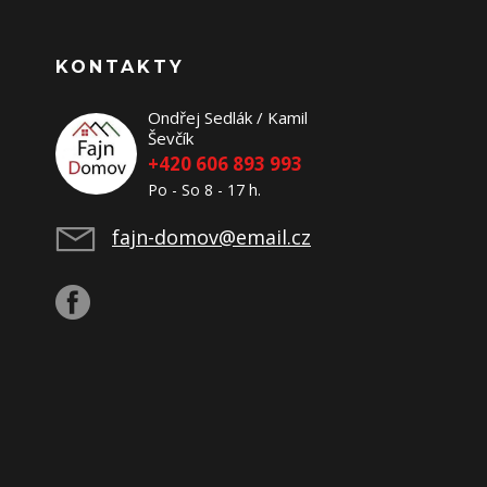
KONTAKTY
Ondřej Sedlák / Kamil
Ševčík
+420 606 893 993
Po - So 8 - 17 h.
fajn-domov@email.cz