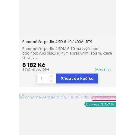
Ponorné čerpadlo 4 SD 6-10 / 400V - RTS
Ponorné čerpadlo 4 SDM 6-10 má zvýšenou
odolnost vůči písku a jiným abrazivním látkám, které
se ve v...
8 182 Kč
Skladem 5
6 762 Kč
bez DPH
Přidat do košíku
Ušetřete 2 %!
Doprava ZDARMA