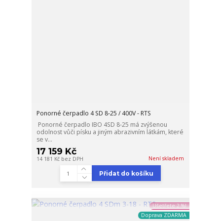
Ponorné čerpadlo 4 SD 8-25 / 400V - RTS
Ponorné čerpadlo IBO 4SD 8-25 má zvýšenou
odolnost vůči písku a jiným abrazivním látkám, které
se v...
17 159 Kč
Není skladem
14 181 Kč
bez DPH
Přidat do košíku
Ušetřete 2 %!
Doprava ZDARMA