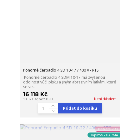
Ponorné čerpadlo 4 SD 10-17 / 400 V - RTS
Ponorné čerpadlo 4 SDM 10-17 má zvýšenou
odolnost vůči písku a jiným abrazivním látkám, které
se ve...
16 118 Kč
Není skladem
13 321 Kč
bez DPH
Přidat do košíku
Ušetřete 2 %!
Doprava ZDARMA