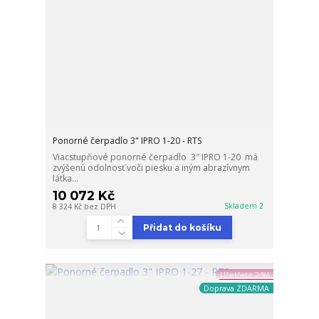
Ponorné čerpadlo 3" IPRO 1-20 - RTS
Viacstupňové ponorné čerpadlo 3″ IPRO 1-20 má
zvýšenú odolnosť voči piesku a iným abrazívnym
látka...
10 072 Kč
Skladem 2
8 324 Kč
bez DPH
Přidat do košíku
Ušetřete 2 %!
Doprava ZDARMA