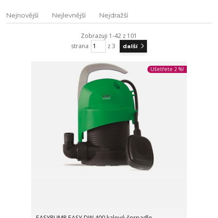
Nejnovější
Nejlevnější
Nejdražší
Zobrazuji 1-42 z 101
strana
z 3
další
Ušetřete 2 %!
EASYPUMP EASY DW 400 kalové čerpadlo