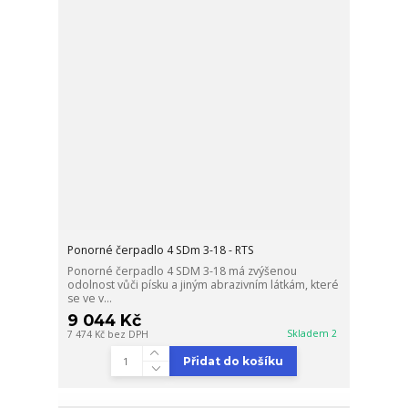
Ponorné čerpadlo 4 SDm 3-18 - RTS
Ponorné čerpadlo 4 SDM 3-18 má zvýšenou
odolnost vůči písku a jiným abrazivním látkám, které
se ve v...
9 044 Kč
Skladem 2
7 474 Kč
bez DPH
Přidat do košíku