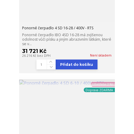
Ponorné čerpadlo 4 SD 16-28 / 400V - RTS
Ponorné čerpadlo IBO 4SD 16-28 má zvýšenou
odolnost vůči písku a jiným abrazivním látkám, které
se v...
31 721 Kč
Není skladem
26 216 Kč
bez DPH
Přidat do košíku
Ušetřete 2 %!
Doprava ZDARMA