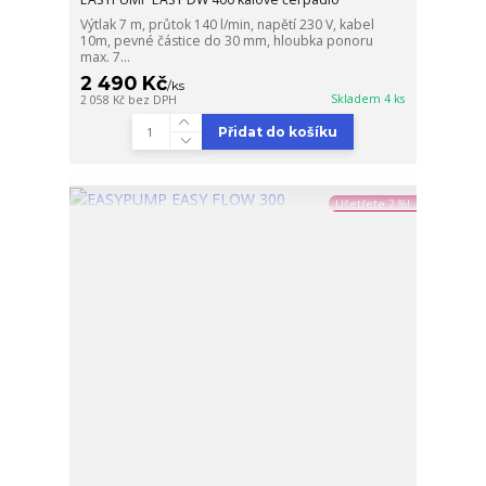
Výtlak 7 m, průtok 140 l/min, napětí 230 V, kabel
10m, pevné částice do 30 mm, hloubka ponoru
max. 7...
2 490 Kč
/
ks
Skladem 4 ks
2 058 Kč
bez DPH
Přidat do košíku
Ušetřete 2 %!