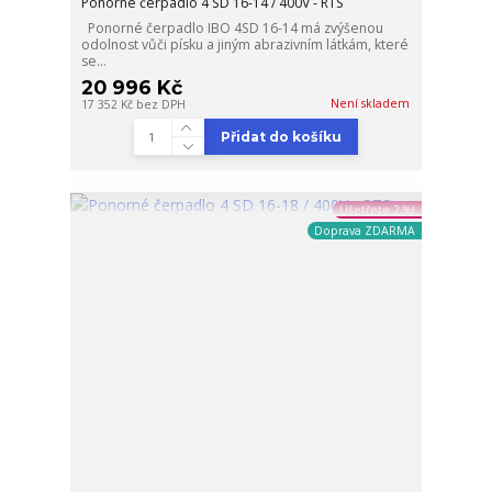
Ponorné čerpadlo 4 SD 16-14 / 400V - RTS
Ponorné čerpadlo IBO 4SD 16-14 má zvýšenou
odolnost vůči písku a jiným abrazivním látkám, které
se...
20 996 Kč
Není skladem
17 352 Kč
bez DPH
Přidat do košíku
Ušetřete 2 %!
Doprava ZDARMA