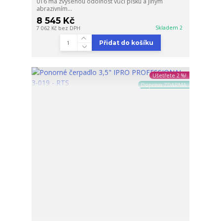
016 má zvýšenou odolnost vůči písku a jiným
abrazivním...
8 545 Kč
Skladem 2
7 062 Kč
bez DPH
Přidat do košíku
Ušetřete 2 %!
Doprava ZDARMA