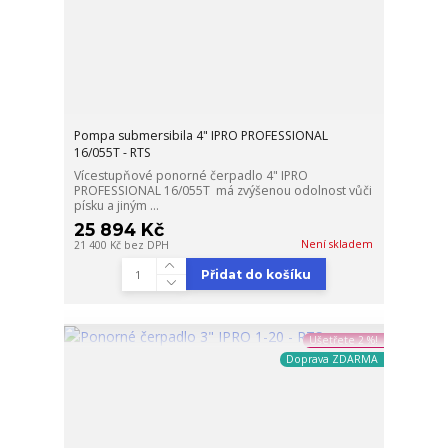
Pompa submersibila 4" IPRO PROFESSIONAL
16/055T - RTS
Vícestupňové ponorné čerpadlo 4" IPRO
PROFESSIONAL 16/055T má zvýšenou odolnost vůči
písku a jiným ...
25 894 Kč
Není skladem
21 400 Kč
bez DPH
Přidat do košíku
Ušetřete 2 %!
Doprava ZDARMA