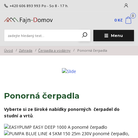
+420 606 893 993
Po - So 8 - 17 h.
0
0 Kč
Menu
Úvod
Zahrada
Čerpadla a vodárny
Ponorná čerpadla
Ponorná čerpadla
Vyberte si ze široké nabídky ponorných
čerpadel do
studní a vrtů
.