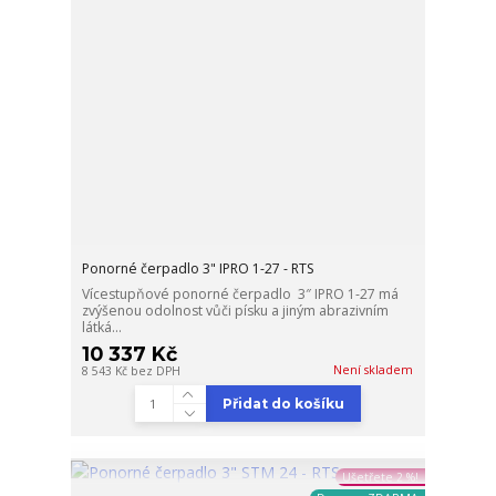
Ponorné čerpadlo 3" IPRO 1-27 - RTS
Vícestupňové ponorné čerpadlo 3″ IPRO 1-27 má
zvýšenou odolnost vůči písku a jiným abrazivním
látká...
10 337 Kč
Není skladem
8 543 Kč
bez DPH
Přidat do košíku
Ušetřete 2 %!