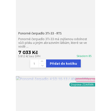
Ponorné čerpadlo 3Ti-33 - RTS
Ponorné čerpadlo 3Ti-33 má zvýšenou odolnost
vůči písku a jiným abrazivním látkám, které se ve
vodě ...
7 033 Kč
Skladem 85
5 812 Kč
bez DPH
Přidat do košíku
Ušetřete 2 %!
Doprava ZDARMA