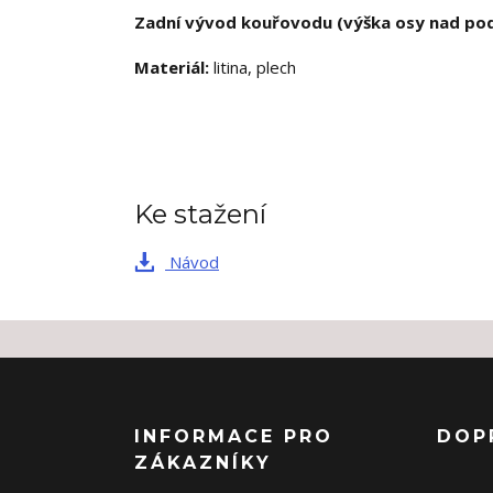
Zadní vývod kouřovodu (výška osy nad po
Materiál:
litina, plech
Ke stažení
Návod
INFORMACE PRO
DOP
ZÁKAZNÍKY