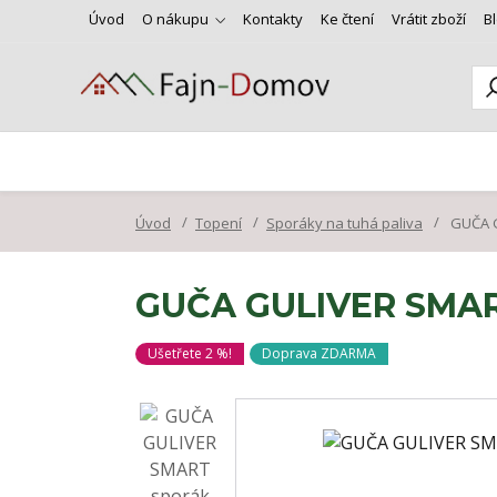
Úvod
O nákupu
Kontakty
Ke čtení
Vrátit zboží
B
Úvod
Topení
Sporáky na tuhá paliva
GUČA G
GUČA GULIVER SMART 
Ušetřete 2 %!
Doprava ZDARMA