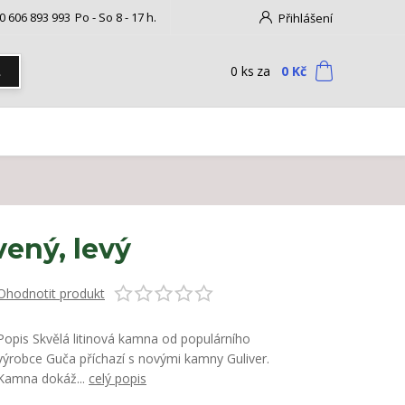
0 606 893 993
Po - So 8 - 17 h.
Přihlášení
0
ks
za
0 Kč
t
ený, levý
Ohodnotit produkt
Popis Skvělá litinová kamna od populárního
výrobce Guča příchazí s novými kamny Guliver.
Kamna dokáž...
celý popis