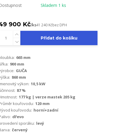
Dostupnost
Skladem 1 ks
49 900 Kč
/
ks
41 240 Kč
bez DPH
Přidat do košíku
hloubka:
665 mm
šířka:
900 mm
výrobce:
GUČA
výška:
860 mm
Jmenovitý výkon:
10,5 kW
účinnost:
87 %
Hmotnost:
177 kg | verze mastek 205 kg
Průměr kouřovodu:
120 mm
Vývod kouřovodu:
horní+zadní
Palivo:
dřevo
provedení sporáku:
levý
Barva:
červený