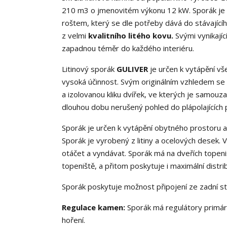
210 m3 o jmenovitém výkonu 12 kW. Sporák je u
roštem, který se dle potřeby dává do stávající
z velmi
kvalitního litého kovu.
Svými vynikajíc
zapadnou téměr do každého interiéru.
Litinový sporák
GULIVER
je určen k vytápění vš
vysoká účinnost. Svým originálním vzhledem se h
a izolovanou kliku dvířek, ve kterých je samouza
dlouhou dobu nerušený pohled do plápolajících
Sporák je určen k vytápění obytného prostoru a
Sporák je vyrobený z litiny a ocelových desek. Vn
otáčet a vyndávat. Sporák má na dveřích topeni
topeniště, a přitom poskytuje i maximální distrib
Sporák poskytuje možnost připojení ze zadní st
Regulace kamen:
Sporák má regulátory primárn
hoření.