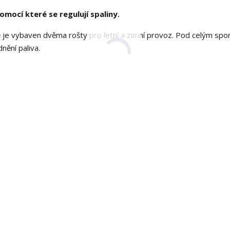
mocí které se regulují spaliny.
ě je vybaven dvěma rošty pro letní a zimní provoz. Pod celým sp
nění paliva.