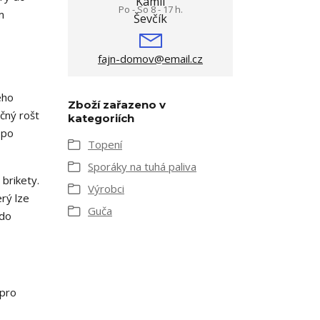
Po - So 8 - 17 h.
m
fajn-domov@email.cz
eho
Zboží zařazeno v
čný rošt
kategoriích
 po
Topení
Sporáky na tuhá paliva
brikety.
Výrobci
erý lze
Guča
 do
 pro