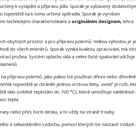
rčený k vytápění a přípravu jídla. Sporák je vybavený dodatečný
ho topeniště na k tomu určená opěradla. Sporák je vyroben
ími technickými charakteristikami a
originálním designem,
lehce
ech obytných prostor a pro přípravu pokrmů. Velkou výhodou je j
odí do všech interiérů. Sporák vyniká kvalitou zpracování, má oto
vírací pružina. Systém oplachu skla a velmi čisté spalování udržuje
 plamenů.
 na přípravu pokrmů. Jako palivo lze používat dřevo nebo dřevěné 
itřek topeniště je chráněn jednou vrstvou litiny, uvnitř je rošt, kt
ště sklo (odolné teplotám do 700 °C), které umožňuje nahlédnutí
uci tepla.
rany nebo přes horní desku, a to vždy na straně trouby.
ího a sekundárního vzduchu, pomocí kterých lze nastavit vzduch