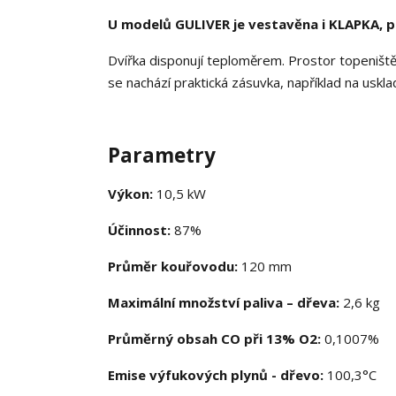
U modelů GULIVER je vestavěna i KLAPKA, po
Dvířka disponují teploměrem. Prostor topeništ
se nachází praktická zásuvka, například na usklad
Parametry
Výkon:
10,5 kW
Účinnost:
87%
Průměr kouřovodu:
120 mm
Maximální množství paliva – dřeva:
2,6 kg
Průměrný obsah CO při 13% O2:
0,1007%
Emise výfukových plynů - dřevo:
100,3°C