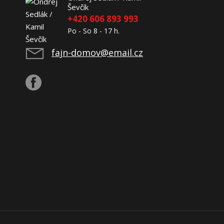
Ševčík
+420 606 893 993
Po - So 8 - 17 h.
fajn-domov@email.cz