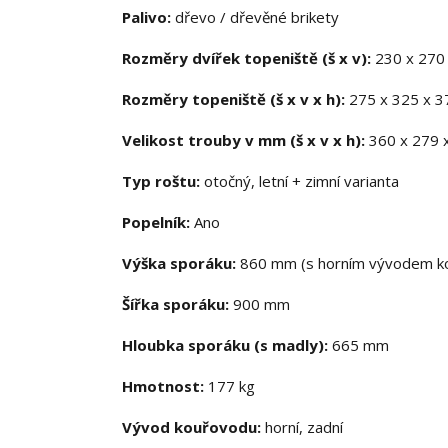
Palivo:
dřevo / dřevěné brikety
Rozměry dvířek topeniště (š x v):
230 x 27
Rozměry topeniště (š x v x h):
275 x 325 x 
Velikost trouby v mm (š x v x h):
360 x 279
Typ roštu:
otočný, letní + zimní varianta
Popelník:
Ano
Výška sporáku:
860 mm (s horním vývodem k
Šířka sporáku:
900 mm
Hloubka sporáku (s madly):
665 mm
Hmotnost:
177 kg
Vývod kouřovodu:
horní, zadní