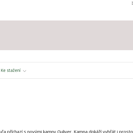
Ke stažení
uča příchazí s novými kamny Guliver. Kamna dokáží vyhřát i prost