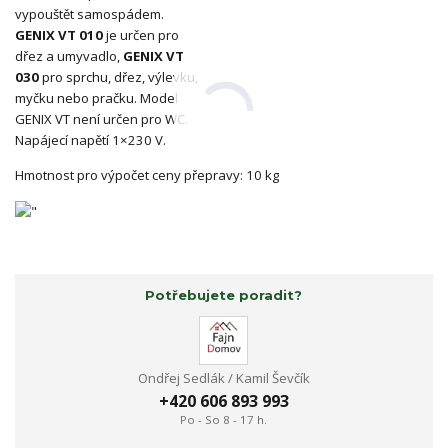
vypouštět samospádem.
GENIX VT 010
je určen pro
dřez a umyvadlo,
GENIX VT
030
pro sprchu, dřez, výlevku,
myčku nebo pračku. Model
GENIX VT není určen pro WC.
Napájecí napětí 1×230 V.
Hmotnost pro výpočet ceny přepravy: 10 kg
Potřebujete poradit?
Ondřej Sedlák / Kamil Ševčík
+420 606 893 993
Po - So 8 - 17 h.