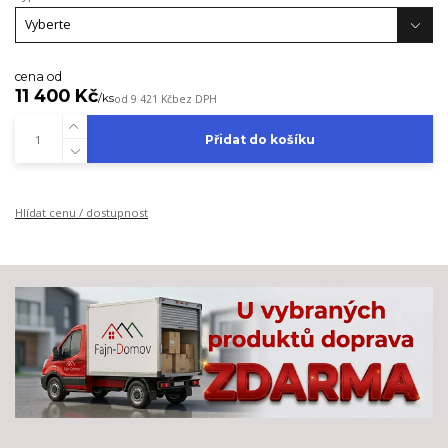
cena od
11 400 Kč
/
ks
od
9 421 Kč
bez DPH
Přidat do košíku
Hlídat cenu / dostupnost