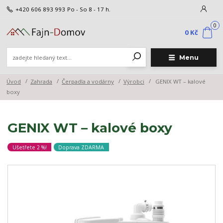
+420 606 893 993
Po - So 8 - 17 h.
0
0 Kč
Menu
Úvod
Zahrada
Čerpadla a vodárny
Výrobci
GENIX WT – kalové
boxy
GENIX WT – kalové boxy
Ušetřete 2 %!
Doprava ZDARMA