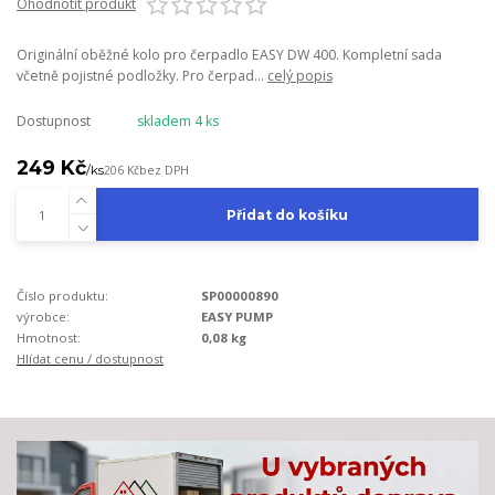
Ohodnotit produkt
Originální oběžné kolo pro čerpadlo EASY DW 400. Kompletní sada
včetně pojistné podložky. Pro čerpad...
celý popis
Dostupnost
skladem 4 ks
249 Kč
/
ks
206 Kč
bez DPH
Přidat do košíku
Číslo produktu:
SP00000890
výrobce:
EASY PUMP
Hmotnost:
0,08 kg
Hlídat cenu / dostupnost