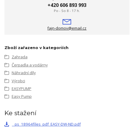
+420 606 893 993
Po - So 8 - 17 h.
fajn-domov@email.cz
Zboží zařazeno v kategoriích
Zahrada
Čerpadla a vodárny
Náhradní díly
Výrobci
EASYPUMP
Easy Pump
Ke stažení
_ps_18964files_pdf_EASY-DW-ND.pdf