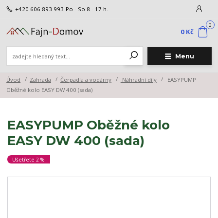
+420 606 893 993
Po - So 8 - 17 h.
0
0 Kč
Menu
Úvod
Zahrada
Čerpadla a vodárny
Náhradní díly
EASYPUMP
Oběžné kolo EASY DW 400 (sada)
EASYPUMP Oběžné kolo
EASY DW 400 (sada)
Ušetřete 2 %!