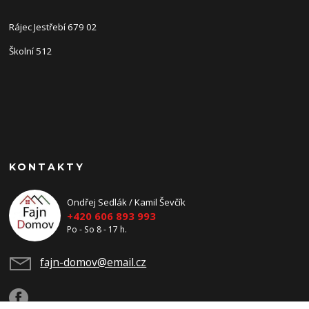
Rájec Jestřebí 679 02
Školní 512
KONTAKTY
Ondřej Sedlák / Kamil Ševčík
+420 606 893 993
Po - So 8 - 17 h.
fajn-domov@email.cz