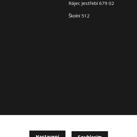
Rájec Jestřebí 679 02
Školní 512
Copyright 2026 Fajn-Domov. Všechna práva vyhrazena.
Nastavení
Souhlasím