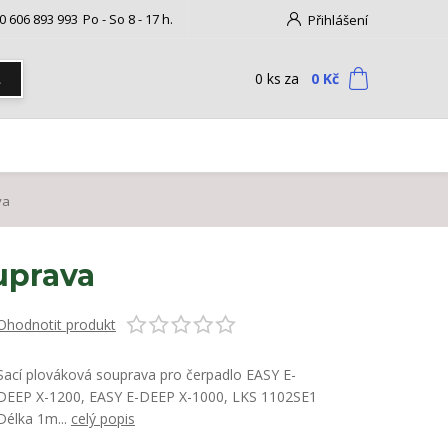
0 606 893 993
Po - So 8 - 17 h.
Přihlášení
0
ks
za
0 Kč
t
va
uprava
Ohodnotit produkt
Sací plováková souprava pro čerpadlo EASY E-
DEEP X-1200, EASY E-DEEP X-1000, LKS 1102SE1
Délka 1m...
celý popis