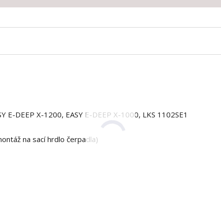
EASY E-DEEP X-1200, EASY E-DEEP X-1000, LKS 1102SE1
ontáž na sací hrdlo čerpadla)