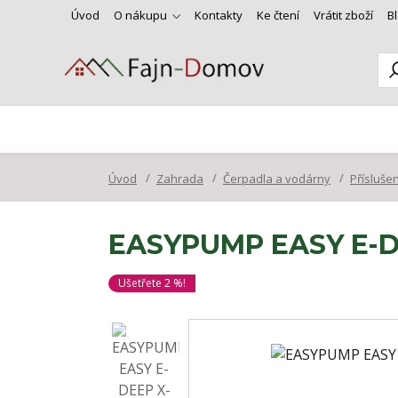
Úvod
O nákupu
Kontakty
Ke čtení
Vrátit zboží
B
Úvod
Zahrada
Čerpadla a vodárny
Přísluše
EASYPUMP EASY E-DE
Ušetřete 2 %!