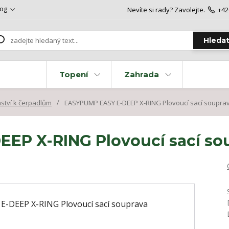
log
Nevíte si rady? Zavolejte.
+42
Hleda
Topení
Zahrada
nství k čerpadlům
EASYPUMP EASY E-DEEP X-RING Plovoucí sací soupra
EP X-RING Plovoucí sací so