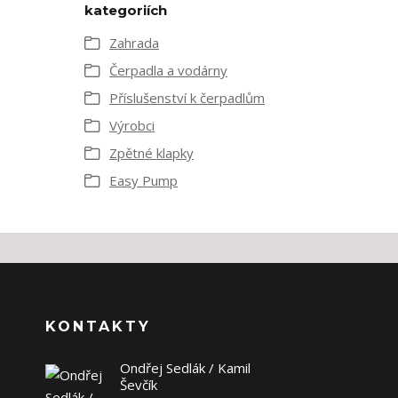
kategoriích
Zahrada
Čerpadla a vodárny
Příslušenství k čerpadlům
Výrobci
Zpětné klapky
Easy Pump
KONTAKTY
Ondřej Sedlák / Kamil
Ševčík