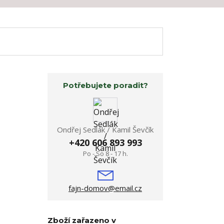
Potřebujete poradit?
Ondřej Sedlák / Kamil Ševčík
+420 606 893 993
Po - So 8 - 17 h.
fajn-domov@email.cz
Zboží zařazeno v