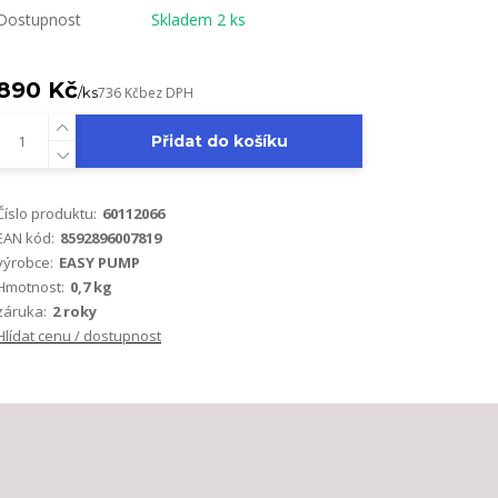
Dostupnost
Skladem 2 ks
890 Kč
/
ks
736 Kč
bez DPH
Přidat do košíku
Číslo produktu:
60112066
EAN kód:
8592896007819
výrobce:
EASY PUMP
Hmotnost:
0,7 kg
záruka:
2 roky
Hlídat cenu / dostupnost