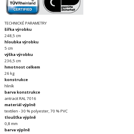
TECHNICKÉ PARAMETRY
šířka výrobku
248,5 cm
hloubka výrobku
5 cm
výška výrobku
236,5 cm
hmotnost celkem
26 kg
konstrukce
hliník
barva konstrukce
antracit RAL 7016
materiál výplně
textilen - 30 % polyester, 70 % PVC
tloušťka výplně
0,8 mm
barva výplně