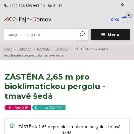
+420 606 893 993
Po - So 8 - 17 h.
0
0 Kč
Menu
Úvod
Zahrada
Pergoly
Zástěny
ZÁSTĚNA 2,65 m pro
bioklimatickou pergolu - tmavě šedá
ZÁSTĚNA 2,65 m pro
bioklimatickou pergolu -
tmavě šedá
Ušetřete 2 %!
Doprava ZDARMA