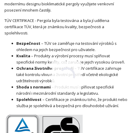
modernímu designu bioklimatické pergoly využijete venkovní
posezení mnohem častěji.
TÜV CERTIFIKACE - Pergola byla testována a byla jí udělena
certifikace TÜV, která je známkou kvality, bezpečnosti a
spolehlivosti.
Bezpečnost
– TÜV se zaměřuje na testování výrobků s
ohledem na jejich bezpečnost pro uživatele.
Kvalita
– Produkty a výrobní procesy musí splňovat
specifické normy kvality, což zaručuje jejich vysokou úroveň.
Ochrana životního prostředí
– TÜV certifikace zahrnuje
také kontrolu vlivu na životní prostředí včetně ekologické
udržitelnosti výrobků.
Shoda s normami
– Produkt musí splňovat specifické
národní i mezinárodní standardy a legislativu.
Spolehlivost
– Certifikace je známkou toho, že produkt nebo
služba je spolehlivá a bezpečná pro dlouhodobé užívání.