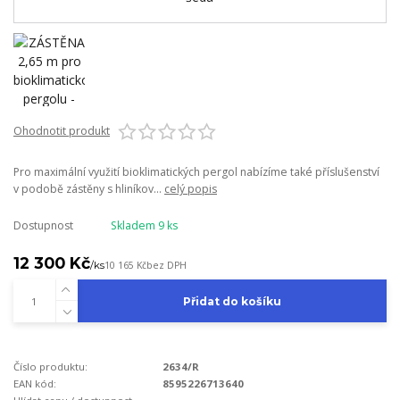
Ohodnotit produkt
Pro maximální využití bioklimatických pergol nabízíme také příslušenství
v podobě zástěny s hliníkov...
celý popis
Dostupnost
Skladem 9 ks
12 300 Kč
/
ks
10 165 Kč
bez DPH
Přidat do košíku
Číslo produktu:
2634/R
EAN kód:
8595226713640