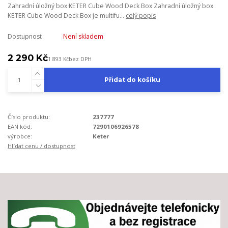
Zahradní úložný box KETER Cube Wood Deck Box Zahradní úložný box
KETER Cube Wood Deck Box je multifu...
celý popis
Dostupnost
Není skladem
2 290 Kč
1 893 Kč
bez DPH
Přidat do košíku
Číslo produktu:
237777
EAN kód:
7290106926578
výrobce:
Keter
Hlídat cenu / dostupnost