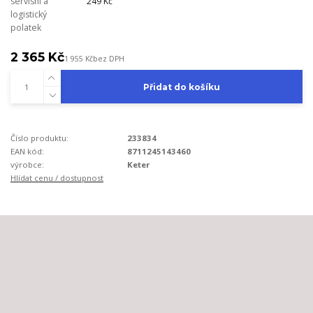
servisní a
249 Kč
logistický
polatek
2 365 Kč
1 955 Kč
bez DPH
Přidat do košíku
Číslo produktu:
233834
EAN kód:
8711245143460
výrobce:
Keter
Hlídat cenu / dostupnost