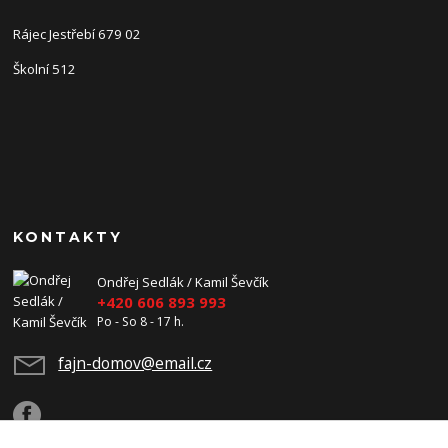
Rájec Jestřebí 679 02
Školní 512
KONTAKTY
Ondřej Sedlák / Kamil Ševčík
+420 606 893 993
Po - So 8 - 17 h.
fajn-domov@email.cz