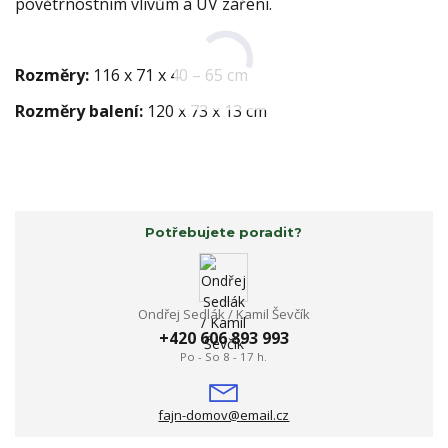
povětrnostním vlivům a UV záření.
Rozměry:
116 x 71 x 40 – 65 cm
Rozměry balení:
120 x 73 x 13 cm
Potřebujete poradit?
Ondřej Sedlák / Kamil Ševčík
+420 606 893 993
Po - So 8 - 17 h.
fajn-domov@email.cz