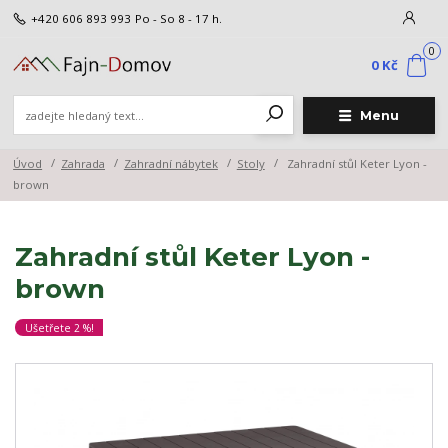
+420 606 893 993
Po - So 8 - 17 h.
0
0 Kč
Menu
Úvod
Zahrada
Zahradní nábytek
Stoly
Zahradní stůl Keter Lyon -
brown
Zahradní stůl Keter Lyon -
brown
Ušetřete 2 %!