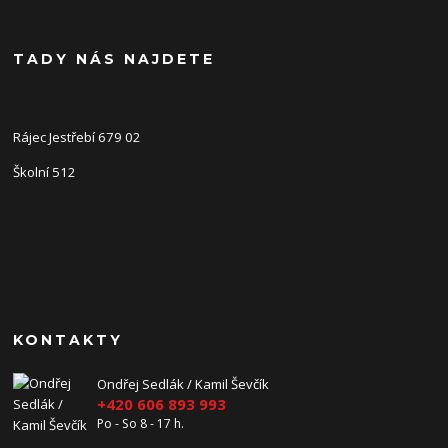
TADY NÁS NAJDETE
Rájec Jestřebí 679 02
Školní 512
KONTAKTY
Ondřej Sedlák / Kamil Ševčík
+420 606 893 993
Po - So 8 - 17 h.