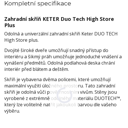
Kompletní specifikace
Zahradní skříň KETER Duo Tech High Store
Plus
Odolná a univerzální zahradní skříň Keter DUO TECH
High Store plus.
Dvojité široké dveře umožňují snadný přístup do
interiéru a šikmý práh umožňuje jednoduché vnášení a
vynášení předmětů. Odolná podlahová deska chrání
interiér před blátem a deštěm.
Skříň je vybavena dvěma policemi, které umožňují
maximální využití úložného prostoru. Tato zahradní
skříň je odolná vůči povětrnostním vivům. Stěny jsou
vyrobené z extrémně odolného materiálu DUOTECH™,
který lze volitelně natřít jakoukoli barvou dle vašeho
výběru.