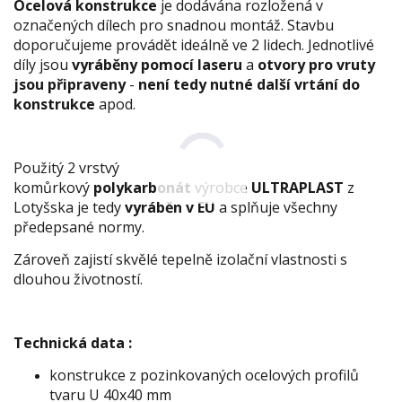
Ocelová konstrukce
je dodávána rozložená v
označených dílech pro snadnou montáž. Stavbu
doporučujeme provádět ideálně ve 2 lidech. Jednotlivé
díly jsou
vyráběny pomocí laseru
a
otvory pro vruty
jsou připraveny
-
není tedy nutné další vrtání do
konstrukce
apod.
Použitý 2 vrstvý
komůrkový
polykarbonát
výrobce
ULTRAPLAST
z
Lotyšska je tedy
vyráběn v EU
a splňuje všechny
předepsané normy.
Zároveň zajistí skvělé tepelně izolační vlastnosti s
dlouhou životností.
Technická data :
konstrukce z pozinkovaných ocelových profilů
tvaru U 40x40 mm