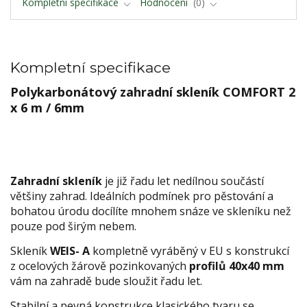
Kompletní specifikace
Hodnocení
0
Kompletní specifikace
Polykarbonátový zahradní skleník COMFORT 2
x 6 m / 6mm
Zahradní skleník
je již řadu let nedílnou součástí
většiny zahrad. Ideálních podmínek pro pěstování a
bohatou úrodu docílíte mnohem snáze ve skleníku než
pouze pod širým nebem.
Skleník
WEIS- A
kompletně vyráběný v EU s konstrukcí
z ocelových žárově pozinkovaných
profilů 40x40 mm
vám na zahradě bude sloužit řadu let.
Stabilní a pevná konstrukce klasického tvaru se