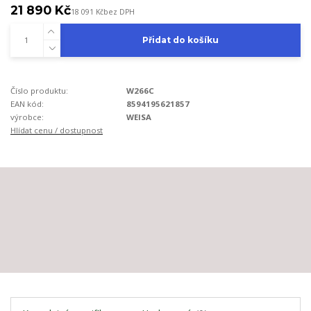
21 890 Kč
18 091 Kč
bez DPH
Přidat do košíku
Číslo produktu:
W266C
EAN kód:
8594195621857
výrobce:
WEISA
Hlídat cenu / dostupnost