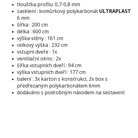
tloušťka profilu: 0,7-0,8 mm
zasklení : komůrkový polykarbonát
ULTRAPLAST
6 mm
šířka : 200 cm
délka : 600 cm
výška stěny : 161 cm
celkový výška : 232 cm
vstupní dveře : 1x
ventilační okno : 2x
šířka vstupních dveří : 94 cm
výška vstupních dveří : 177 cm
balení : 3x karton s konstrukcí, 2x box s
předřezaným polykarbonátem 6mm
dodáváno s podrobným návodem na sestavení