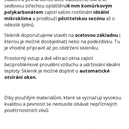
sedlovou střechou opláštěná
6 mm komůrkovým
polykarbonátem
zajistí vašim rostlinám
ideální
mikroklima
a prodlouží
pěstitelskou sezónu
až o
několik týdnů.
Skleník doporučujeme stavět na
ocelovou základnu
(
kterou je možné doobjednat) nebo na podezdívku. Tu
je vhodné připravit až po obdržení skleníku.
Prostorný vstup a dvě větrací okna zajistí
bezproblémové proudění vzduchu a udržování ideální
teploty. Skleník je možné doplnit o
automatické
otvírání oken.
Díky použitým materiálům, které se vyznačují vysokou
kvalitou a pevností se nemusíte obávat nepříznivých
povětrnostních vlivů.