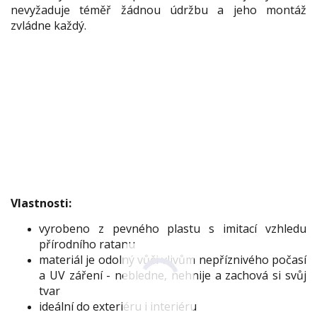
nevyžaduje téměř žádnou údržbu a jeho montáž
zvládne každý.
Vlastnosti:
vyrobeno z pevného plastu s imitací vzhledu
přírodního ratanu
materiál je odolný vůči vlivům nepříznivého počasí
a UV záření - nebledne, nehnije a zachová si svůj
tvar
ideální do exteriéru i interiéru