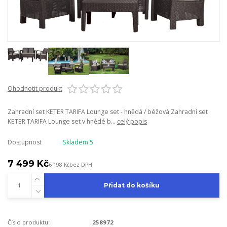
Ohodnotit produkt
Zahradní set KETER TARIFA Lounge set - hnědá / béžová Zahradní set
KETER TARIFA Lounge set v hnědé b...
celý popis
Dostupnost
Skladem 5
7 499 Kč
6 198 Kč
bez DPH
Přidat do košíku
Číslo produktu:
258972