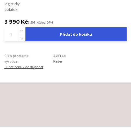
logistický
polatek
3 990 Kč
3 298 Kč
bez DPH
Přidat do košíku
Číslo produktu:
228168
výrobce:
Keter
Hlídat cenu / dostupnost