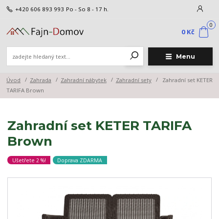
+420 606 893 993
Po - So 8 - 17 h.
0
0 Kč
Menu
Úvod
Zahrada
Zahradní nábytek
Zahradní sety
Zahradní set KETER
TARIFA Brown
Zahradní set KETER TARIFA
Brown
Ušetřete 2 %!
Doprava ZDARMA