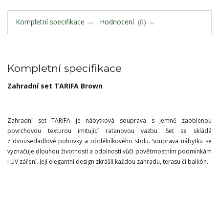
Kompletní specifikace
Hodnocení
0
Kompletní specifikace
Zahradní set TARIFA Brown
Zahradní set TARIFA je nábytková souprava s jemně zaoblenou
povrchovou texturou imitující ratanovou vazbu. Set se skládá
z dvousedadlové pohovky a obdélníkového stolu. Souprava nábytku se
vyznačuje dlouhou životností a odolností vůči povětrnostním podmínkám
i UV záření. Její elegantní design zkrášlí každou zahradu, terasu či balkón.