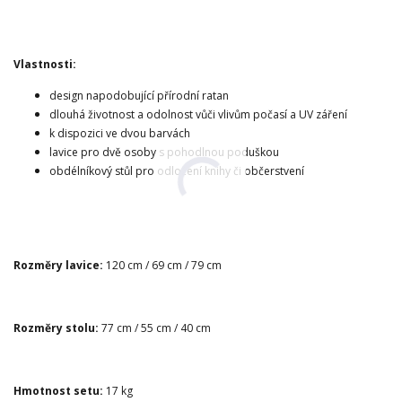
Vlastnosti:
design napodobující přírodní ratan
dlouhá životnost a odolnost vůči vlivům počasí a UV záření
k dispozici ve dvou barvách
lavice pro dvě osoby s pohodlnou poduškou
obdélníkový stůl pro odložení knihy či občerstvení
Rozměry lavice:
120 cm / 69 cm / 79 cm
Rozměry stolu:
77 cm / 55 cm / 40 cm
Hmotnost setu:
17 kg