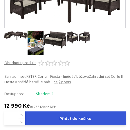
Ohodnotit produkt
Zahradní set KETER Corfu II Fiesta - hnědá / béžováZahradní set Corfu II
Fiesta v hnědé barvě je náb...
celý popis
Dostupnost
Skladem 2
12 990 Kč
10 736 Kč
bez DPH
Přidat do košíku