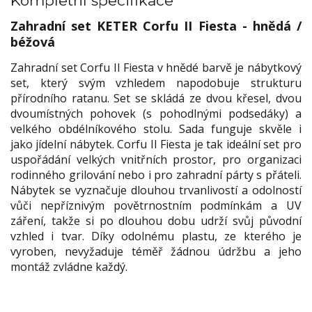
Kompletní specifikace
Zahradní set KETER Corfu II Fiesta - hnědá /
béžová
Zahradní set Corfu II Fiesta v hnědé barvě je nábytkový
set, který svým vzhledem napodobuje strukturu
přírodního ratanu. Set se skládá ze dvou křesel, dvou
dvoumístných pohovek (s pohodlnými podsedáky) a
velkého obdélníkového stolu. Sada funguje skvěle i
jako jídelní nábytek. Corfu II Fiesta je tak ideální set pro
uspořádání velkých vnitřních prostor, pro organizaci
rodinného grilování nebo i pro zahradní párty s přáteli.
Nábytek se vyznačuje dlouhou trvanlivostí a odolností
vůči nepříznivým povětrnostním podmínkám a UV
záření, takže si po dlouhou dobu udrží svůj původní
vzhled i tvar. Díky odolnému plastu, ze kterého je
vyroben, nevyžaduje téměř žádnou údržbu a jeho
montáž zvládne každý.