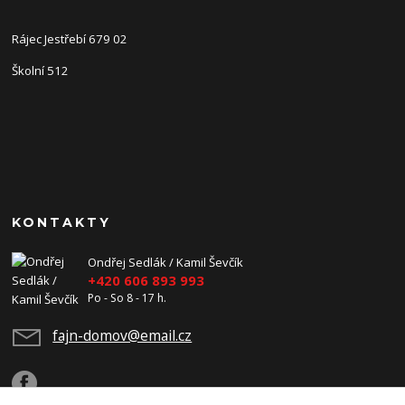
Rájec Jestřebí 679 02
Školní 512
KONTAKTY
Ondřej Sedlák / Kamil Ševčík
+420 606 893 993
Po - So 8 - 17 h.
fajn-domov@email.cz