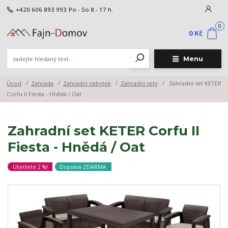
+420 606 893 993
Po - So 8 - 17 h.
0
0 Kč
Menu
Úvod
Zahrada
Zahradní nábytek
Zahradní sety
Zahradní set KETER
Corfu II Fiesta - Hnědá / Oat
Zahradní set KETER Corfu II
Fiesta - Hnědá / Oat
Ušetřete 2 %!
Doprava ZDARMA