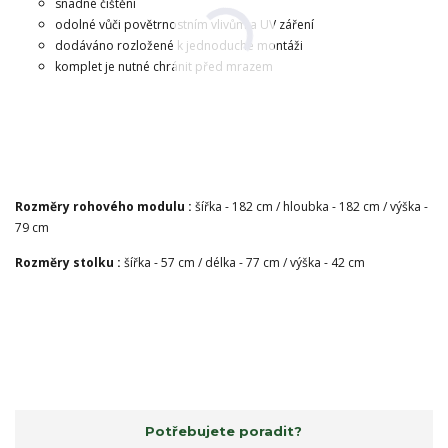
snadné čištění
odolné vůči povětrnostním vlivům a UV záření
dodáváno rozložené k jednoduché montáži
komplet je nutné chránit před mrazem
Rozměry rohového modulu :
šířka - 182 cm / hloubka - 182 cm / výška -
79 cm
Rozměry stolku :
šířka - 57 cm / délka - 77 cm / výška - 42 cm
Potřebujete poradit?