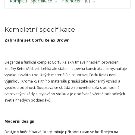
Kompletní specifikace
Hodnocení
0
Kompletní specifikace
Zahradní set Corfu Relax Brown
Elegantní a funkční komplet Corfu Relax v tmavě hnědém provedení
značky Keter/Allibert. Lehká ale stabilní a pevná konstrukce se vyznačuje
vysokou kvalitou použitých materiálů a souprava Corfu Relax není
výjimkou. Kromě kvalitního materiálu přináší také nádherný vzhled a
vysokou odolnost. Souprava se skládá z rohového sofa s pohodlně
tvarovanými zády a stylového stolku a je dodávaná včetně pohodlných
světle hnědých podsedáků.
Moderní design
Design v hnědé barvě, který imituje přírodní ratan se hodí nejen na