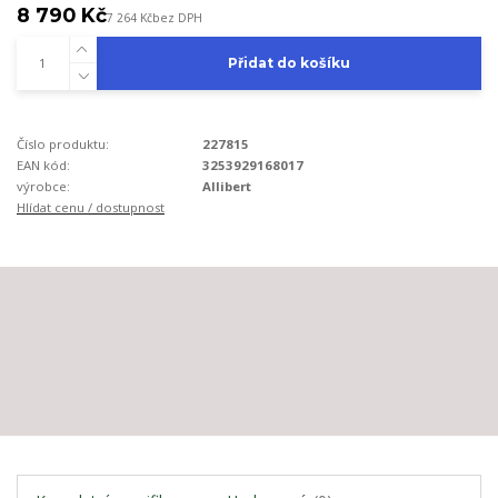
8 790 Kč
7 264 Kč
bez DPH
Přidat do košíku
Číslo produktu:
227815
EAN kód:
3253929168017
výrobce:
Allibert
Hlídat cenu / dostupnost