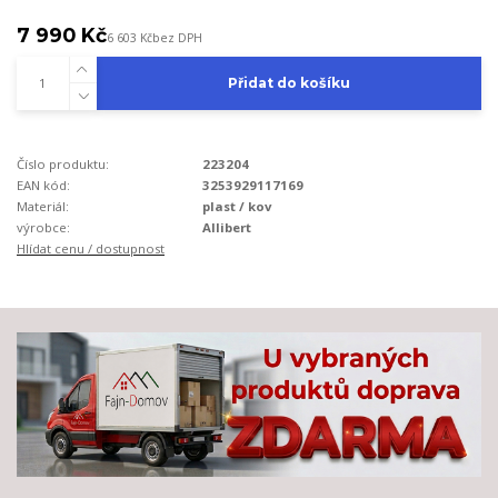
7 990 Kč
6 603 Kč
bez DPH
Přidat do košíku
Číslo produktu:
223204
EAN kód:
3253929117169
Materiál:
plast / kov
výrobce:
Allibert
Hlídat cenu / dostupnost