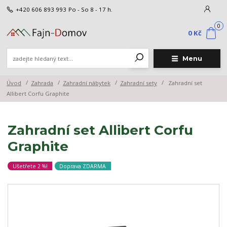
+420 606 893 993
Po - So 8 - 17 h.
0
0 Kč
Menu
Úvod
Zahrada
Zahradní nábytek
Zahradní sety
Zahradní set
Allibert Corfu Graphite
Zahradní set Allibert Corfu
Graphite
Ušetřete 2 %!
Doprava ZDARMA