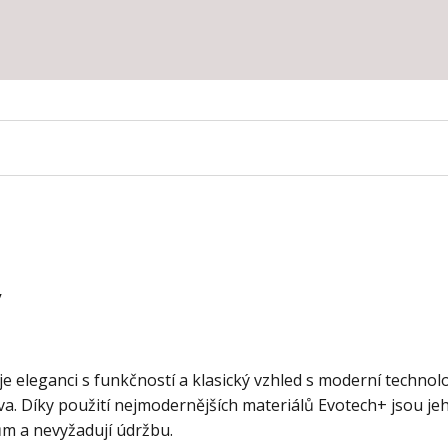
ý
e eleganci s funkčností a klasický vzhled s moderní technolo
a. Díky použití nejmodernějších materiálů Evotech+ jsou je
ům a nevyžadují údržbu.