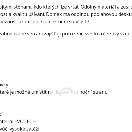
tými stěnami, kdo kterých lze vrtat. Odolný materiál a zesí
ost a kvalitu užívání. Domek má odolnou podlahovou desku
 možnost uzamčení /zámek není součástí/.
 zabudované větrání zajišťují přirozené světlo a čerstvý vzdu
dávky
eré je možné umístit na libovolnou boční stranu
tí
mateirál EVOTECH
vůči vysoké zátěži