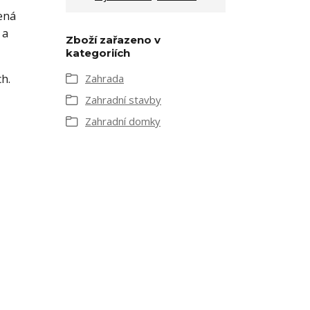
lená
 a
Zboží zařazeno v
kategoriích
ch.
Zahrada
Zahradní stavby
Zahradní domky