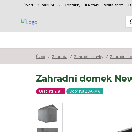
Úvod
O nákupu
Kontakty
Ke čtení
Vrátit zboží
B
Úvod
Zahrada
Zahradní stavby
Zahradní d
Zahradní domek Newto
Ušetřete 2 %!
Doprava ZDARMA