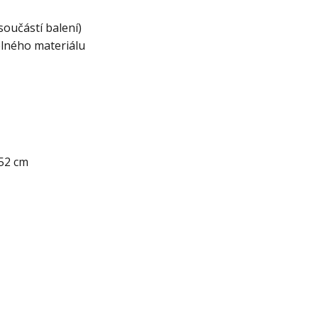
součástí balení)
elného materiálu
252 cm