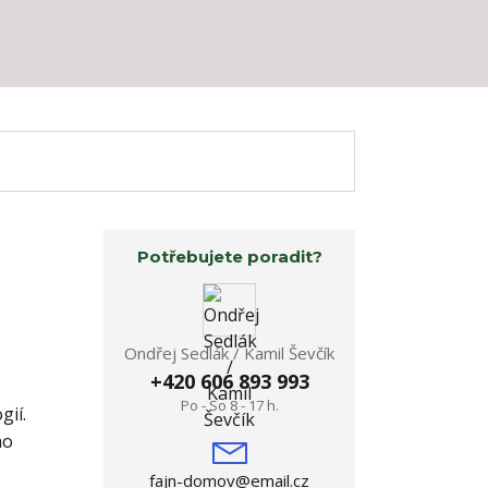
Potřebujete poradit?
Ondřej Sedlák / Kamil Ševčík
+420 606 893 993
Po - So 8 - 17 h.
gií.
ho
fajn-domov@email.cz