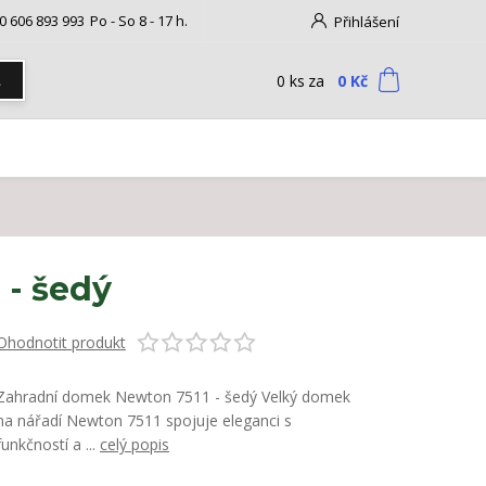
0 606 893 993
Po - So 8 - 17 h.
Přihlášení
0
ks
za
0 Kč
t
 - šedý
Ohodnotit produkt
Zahradní domek Newton 7511 - šedý Velký domek
na nářadí Newton 7511 spojuje eleganci s
funkčností a ...
celý popis