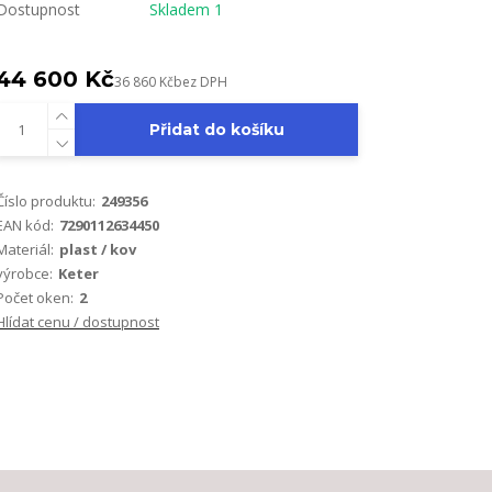
Dostupnost
Skladem 1
44 600 Kč
36 860 Kč
bez DPH
Přidat do košíku
Číslo produktu:
249356
EAN kód:
7290112634450
Materiál:
plast / kov
výrobce:
Keter
Počet oken:
2
Hlídat cenu / dostupnost