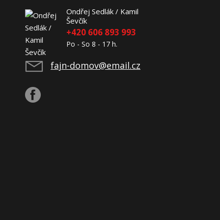
Ondřej Sedlák / Kamil
Ševčík
+420 606 893 993
Po - So 8 - 17 h.
fajn-domov@email.cz