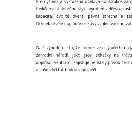
Promyšlená a vyztužená ocelová konstrukce zahr
funkčnosti a dobrého stylu. Vyroben z dřevo-plastu
kapacita, dvojité dveře, pevná střecha a zes
Domek skvěle doplňuje celkový vzhled vašeho za
Další výhodou je to, že domek lze celý přetřít na 
zahradní nářadí, jako jsou sekačky na trávu
doplňků. Ventilátor zajišťuje neustálý přívod č
a vaše věci tak budou v bezpečí.