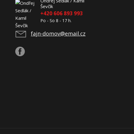
Ondřej Sedlák / Kamil
Ševčík
+420 606 893 993
Po - So 8 - 17 h.
fajn-domov@email.cz