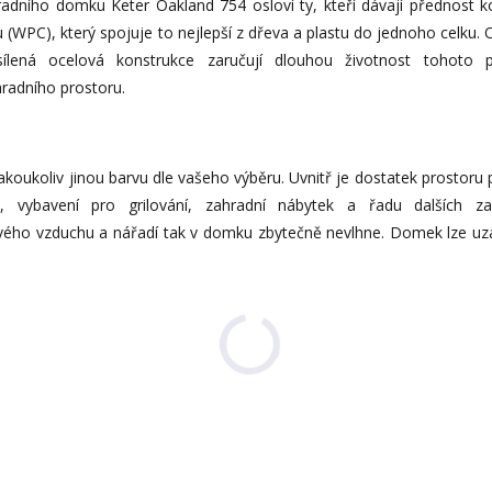
adního domku Keter Oakland 754 osloví ty, kteří dávají přednost k
 (WPC), který spojuje to nejlepší z dřeva a plastu do jednoho celku. 
ílená ocelová konstrukce zaručují dlouhou životnost tohoto p
hradního prostoru.
jakoukoliv jinou barvu dle vašeho výběru. Uvnitř je dostatek prostoru 
, vybavení pro grilování, zahradní nábytek a řadu dalších za
erstvého vzduchu a nářadí tak v domku zbytečně nevlhne. Domek lze 