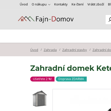
Úvod
O nákupu
Kontakty
Ke čtení
Vrátit zboží
B
Úvod
Zahrada
Zahradní stavby
Zahradní d
Zahradní domek Ket
Ušetřete 2 %!
Doprava ZDARMA