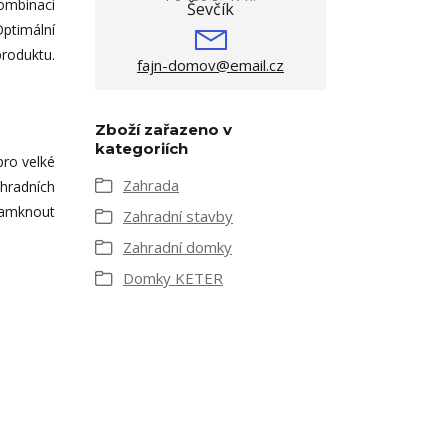
ombinaci
Optimální
roduktu.
fajn-domov@email.cz
Zboží zařazeno v
kategoriích
pro velké
Zahrada
hradních
uzamknout
Zahradní stavby
Zahradní domky
Domky KETER