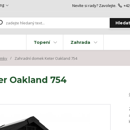
log
Nevíte si rady? Zavolejte.
+42
Hleda
Topení
Zahrada
omky
Zahradní domek Keter Oakland 754
er Oakland 754