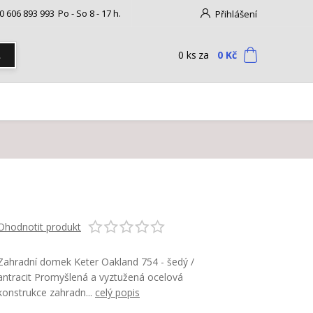
0 606 893 993
Po - So 8 - 17 h.
Přihlášení
0
ks
za
0 Kč
t
Ohodnotit produkt
Zahradní domek Keter Oakland 754 - šedý /
antracit Promyšlená a vyztužená ocelová
konstrukce zahradn...
celý popis