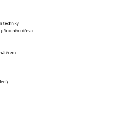
ní techniky
 přírodního dřeva
m nátěrem
lení)