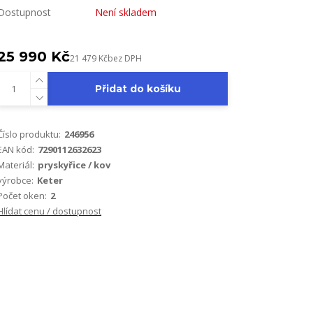
Dostupnost
Není skladem
25 990 Kč
21 479 Kč
bez DPH
Přidat do košíku
Číslo produktu:
246956
EAN kód:
7290112632623
Materiál:
pryskyřice / kov
výrobce:
Keter
Počet oken:
2
Hlídat cenu / dostupnost