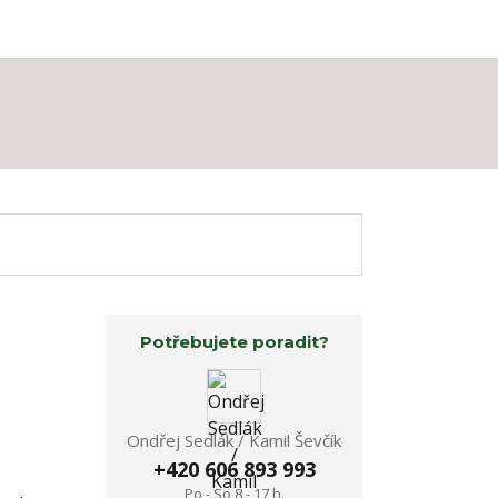
Potřebujete poradit?
Ondřej Sedlák / Kamil Ševčík
+420 606 893 993
Po - So 8 - 17 h.