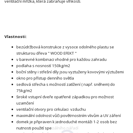
ventilační mřížka, která zabraňuje vlhkosti.
Vlastnosti:
bezúdržbová konstrukce z vysoce odolného plastu se
strukturou dřeva " WOOD EFEKT "
v barevné kombinaci vhodné pro každou zahradu
podlaha s nosností 150kg/m2
boční stěny i střešní díly jsou vyztuženy kovovými výztužemi
okno pro přístup denního světla
sedlová střecha s možností zatížení ( např. sněhem) do
75kg/m2
široké vstupní dveře opatřené západkou pro možnost
uzamčení
ventilační otvory pro cirkulaci vzduchu
maximální odolnost vůči povětrnostním vlivům a UV záření
domek je připraven k jednoduché montáži 1-2 osob bez
nutnosti použití speciálního nářadí