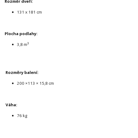
Rozměr dveří:
131 x 181 cm
Plocha podlahy:
3
3,8 m
Rozměry balení:
200 ×113 × 15,8 cm
Váha:
76 kg