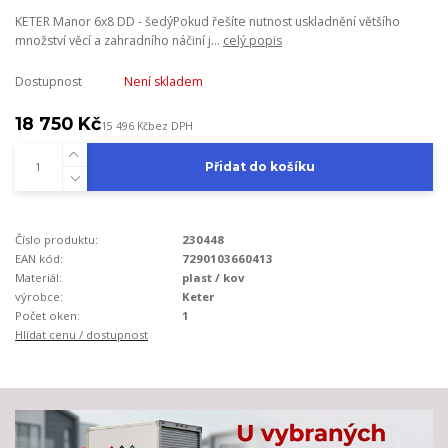
KETER Manor 6x8 DD - šedýPokud řešíte nutnost uskladnění většího
množství věcí a zahradního náčiní j...
celý popis
Dostupnost
Není skladem
18 750 Kč
15 496 Kč
bez DPH
Přidat do košíku
Číslo produktu:
230448
EAN kód:
7290103660413
Materiál:
plast / kov
výrobce:
Keter
Počet oken:
1
Hlídat cenu / dostupnost