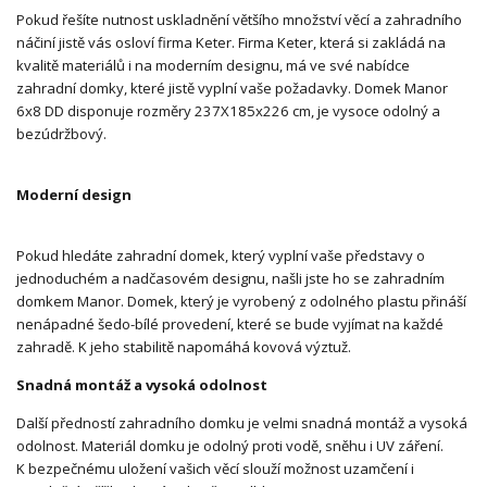
Pokud řešíte nutnost uskladnění většího množství věcí a zahradního
náčiní jistě vás osloví firma Keter. Firma Keter, která si zakládá na
kvalitě materiálů i na moderním designu, má ve své nabídce
zahradní domky, které jistě vyplní vaše požadavky. Domek Manor
6x8 DD disponuje rozměry 237X185x226 cm, je vysoce odolný a
bezúdržbový.
Moderní design
Pokud hledáte zahradní domek, který vyplní vaše představy o
jednoduchém a nadčasovém designu, našli jste ho se zahradním
domkem Manor. Domek, který je vyrobený z odolného plastu přináší
nenápadné šedo-bílé provedení, které se bude vyjímat na každé
zahradě. K jeho stabilitě napomáhá kovová výztuž.
Snadná montáž a vysoká odolnost
Další předností zahradního domku je velmi snadná montáž a vysoká
odolnost. Materiál domku je odolný proti vodě, sněhu i UV záření.
K bezpečnému uložení vašich věcí slouží možnost uzamčení i