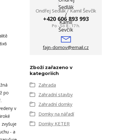
Ondřej Sedlák / Kamil Ševčík
+420 606 893 993
Po - So 8 - 17 h.
litě
 6x6
fajn-domov@email.cz
Zboží zařazeno v
kategoriích
Zahrada
ožná
až po
Zahradní stavby
.
Zahradní domky
vedeny v
Domky na nářadí
iroké
Domky KETER
 zvyšuje
uchu - a
 zaručuje