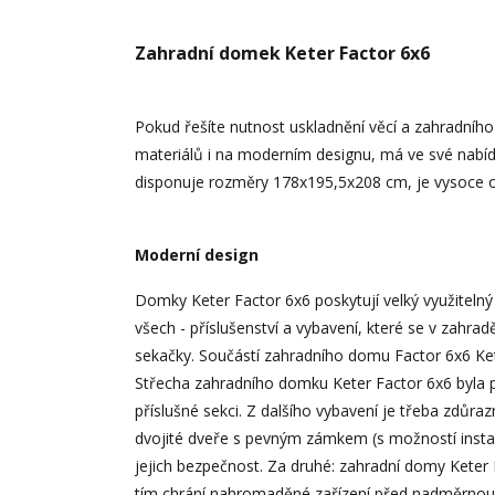
Zahradní domek Keter Factor 6x6
Pokud řešíte nutnost uskladnění věcí a zahradního n
materiálů i na moderním designu, má ve své nabíd
disponuje rozměry 178x195,5x208 cm, je vysoce 
Moderní design
Domky Keter Factor 6x6 poskytují velký využitelný
všech - příslušenství a vybavení, které se v zahrad
sekačky. Součástí zahradního domu Factor 6x6 Ket
Střecha zahradního domku Keter Factor 6x6 byla p
příslušné sekci. Z dalšího vybavení je třeba zdůra
dvojité dveře s pevným zámkem (s možností instal
jejich bezpečnost. Za druhé: zahradní domy Keter Fa
tím chrání nahromaděné zařízení před nadměrnou vl