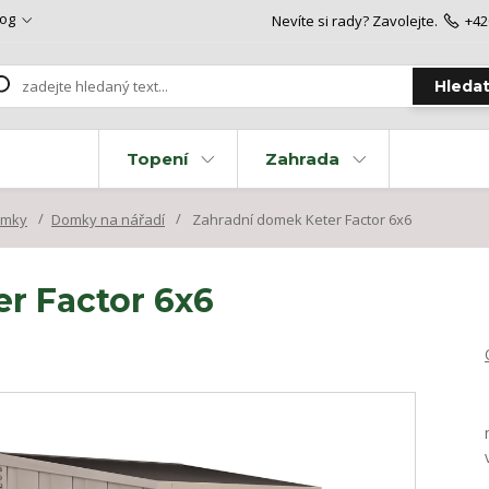
log
Nevíte si rady? Zavolejte.
+42
Hleda
Topení
Zahrada
omky
Domky na nářadí
Zahradní domek Keter Factor 6x6
r Factor 6x6