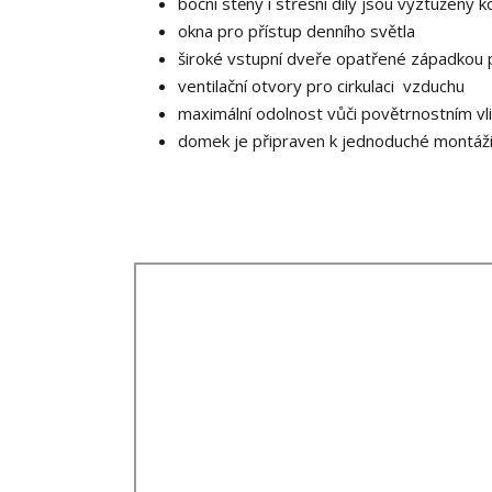
boční stěny i střešní díly jsou vyztuženy
okna pro přístup denního světla
široké vstupní dveře opatřené západkou
ventilační otvory pro cirkulaci vzduchu
maximální odolnost vůči povětrnostním vl
domek je připraven k jednoduché montáži 