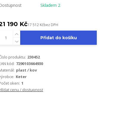
Dostupnost
Skladem 2
21 190 Kč
17 512 Kč
bez DPH
Přidat do košíku
Číslo produktu:
230452
EAN kód:
7290103664930
Materiál:
plast / kov
výrobce:
Keter
Počet oken:
1
Hlídat cenu / dostupnost