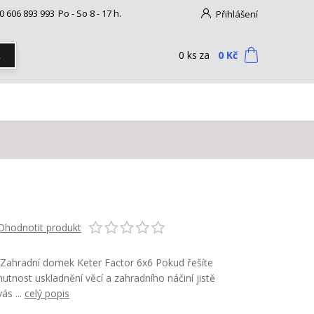
0 606 893 993
Po - So 8 - 17 h.
Přihlášení
0
ks
za
0 Kč
t
Ohodnotit produkt
Zahradní domek Keter Factor 6x6 Pokud řešíte
nutnost uskladnění věcí a zahradního náčiní jistě
vás ...
celý popis