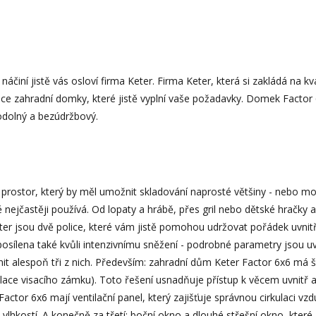
áčiní jistě vás osloví firma Keter. Firma Keter, která si zakládá na kva
ce zahradní domky, které jistě vyplní vaše požadavky. Domek Factor
odolný a bezúdržbový.
 prostor, který by měl umožnit skladování naprosté většiny - nebo m
ě nejčastěji používá. Od lopaty a hrábě, přes gril nebo dětské hračky 
er jsou dvě police, které vám jistě pomohou udržovat pořádek uvnitř
osílena také kvůli intenzivnímu sněžení - podrobné parametry jsou u
znit alespoň tři z nich. Především: zahradní dům Keter Factor 6x6 má š
ace visacího zámku). Toto řešení usnadňuje přístup k věcem uvnitř a
ctor 6x6 mají ventilační panel, který zajišťuje správnou cirkulaci vzd
hkostí. A konečně za třetí: boční okno a dlouhé střešní okno, které