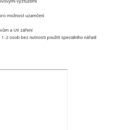
 kovovými výztužemi
 pro možnost uzamčení
ivům a UV záření
1-2 osob bez nutnosti použití speciálního nářadí