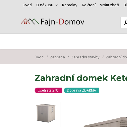
Úvod
O nákupu
Kontakty
Ke čtení
Vrátit zboží
B
Úvod
Zahrada
Zahradní stavby
Zahradní d
Zahradní domek Kete
Ušetřete 2 %!
Doprava ZDARMA