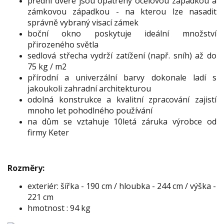
přední dveře jsou opatřeny ocelovou západkou a
zámkovou západkou - na kterou lze nasadit
správně vybraný visací zámek
boční okno poskytuje ideální množství
přirozeného světla
sedlová střecha vydrží zatížení (např. sníh) až do
75 kg / m2
přírodní a univerzální barvy dokonale ladí s
jakoukoli zahradní architekturou
odolná konstrukce a kvalitní zpracování zajistí
mnoho let pohodlného používání
na dům se vztahuje 10letá záruka výrobce od
firmy Keter
Rozměry:
exteriér: šířka - 190 cm / hloubka - 244 cm / výška -
221 cm
hmotnost : 94 kg