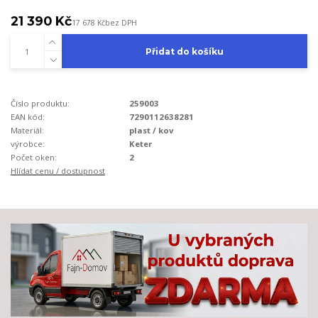
21 390 Kč
17 678 Kč
bez DPH
Přidat do košíku
Číslo produktu:
259003
EAN kód:
7290112638281
Materiál:
plast / kov
výrobce:
Keter
Počet oken:
2
Hlídat cenu / dostupnost