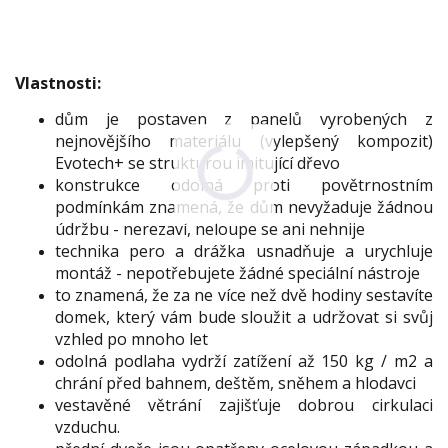
Vlastnosti:
dům je postaven z panelů vyrobených z
nejnovějšího materiálu (vylepšený kompozit)
Evotech+ se strukturou imitující dřevo
konstrukce odolná proti povětrnostním
podmínkám znamená, že dům nevyžaduje žádnou
údržbu - nerezaví, neloupe se ani nehnije
technika pero a drážka usnadňuje a urychluje
montáž - nepotřebujete žádné speciální nástroje
to znamená, že za ne více než dvě hodiny sestavíte
domek, který vám bude sloužit a udržovat si svůj
vzhled po mnoho let
odolná podlaha vydrží zatížení až 150 kg / m2 a
chrání před bahnem, deštěm, sněhem a hlodavci
vestavěné větrání zajišťuje dobrou cirkulaci
vzduchu.