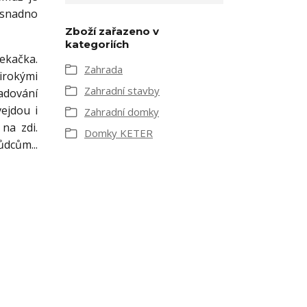
 snadno
Zboží zařazeno v
kategoriích
ekačka.
Zahrada
širokými
Zahradní stavby
adování
ejdou i
Zahradní domky
na zdi.
Domky KETER
dcům...