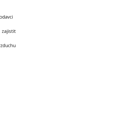
odavci
zajistit
 vzduchu