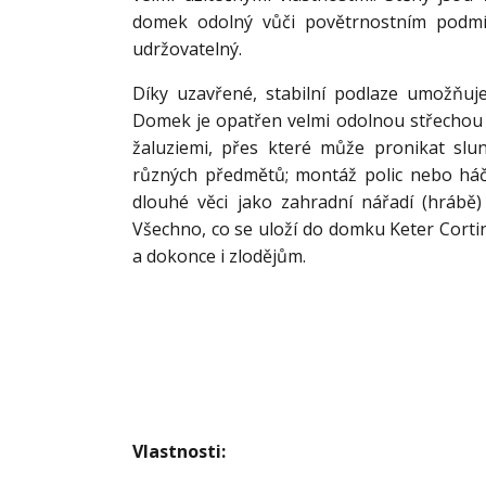
domek odolný vůči povětrnostním podm
udržovatelný.
Díky uzavřené, stabilní podlaze umožňuje
Domek je opatřen velmi odolnou střechou a
žaluziemi, přes které může pronikat slun
různých předmětů; montáž polic nebo há
dlouhé věci jako zahradní nářadí (hrábě
Všechno, co se uloží do domku Keter Corti
a dokonce i zlodějům.
Vlastnosti: