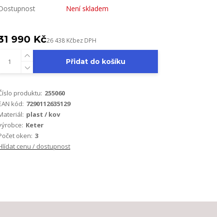
Dostupnost
Není skladem
31 990 Kč
26 438 Kč
bez DPH
Přidat do košíku
Číslo produktu:
255060
EAN kód:
7290112635129
Materiál:
plast / kov
výrobce:
Keter
Počet oken:
3
Hlídat cenu / dostupnost