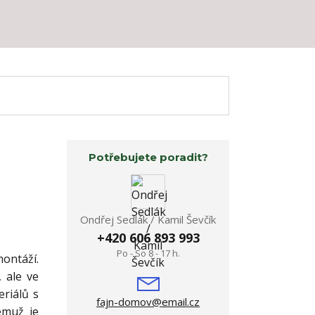
Potřebujete poradit?
Ondřej Sedlák / Kamil Ševčík
+420 606 893 993
Po - So 8 - 17 h.
ontáží.
 ale ve
riálů s
fajn-domov@email.cz
emuž je