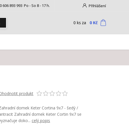
0 606 893 993
Po - So 8 - 17 h.
Přihlášení
0
ks
za
0 Kč
t
Ohodnotit produkt
Zahradní domek Keter Cortina 9x7 - šedý /
antracit Zahradní domek Keter Cortin 9x7 se
vyznačuje doko...
celý popis