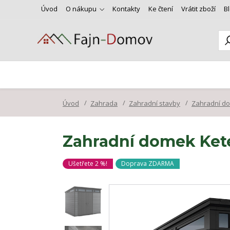
Úvod
O nákupu
Kontakty
Ke čtení
Vrátit zboží
B
Úvod
Zahrada
Zahradní stavby
Zahradní d
Zahradní domek Kete
Ušetřete 2 %!
Doprava ZDARMA