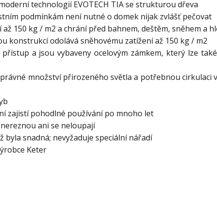
s moderní technologií EVOTECH TIA se strukturou dřeva
ostním podmínkám není nutné o domek nijak zvlášť pečovat
í až 150 kg / m2 a chrání před bahnem, deštěm, sněhem a hl
ou konstrukcí odolává sněhovému zatížení až 150 kg / m2
 přístup a jsou vybaveny ocelovým zámkem, který lze také 
jí správné množství přirozeného světla a potřebnou cirkulaci
yb
ní zajistí pohodlné používání po mnoho let
 nereznou ani se neloupají
 byla snadná; nevyžaduje speciální nářadí
výrobce Keter