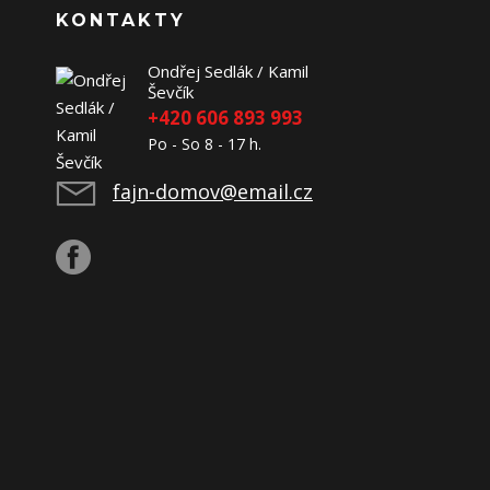
KONTAKTY
Ondřej Sedlák / Kamil
Ševčík
+420 606 893 993
Po - So 8 - 17 h.
fajn-domov@email.cz