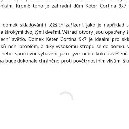
ínkám. Kromě toho je zahradní dům Keter Cortina 9x7
 domek skladování i těžších zařízení, jako je například s
 širokými dvojitými dveřmi. Větrací otvory jsou opatřeny 
eční světlo. Domek Keter Cortina 9x7 je ideální pro skl
čků není problém, a díky vysokému stropu se do domku v
) nebo sportovní vybavení jako lyže nebo kolo zavěšené 
na bude dokonale chráněno proti povětrnostním vlivům, šků