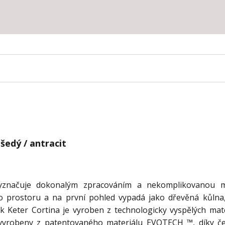
šedý / antracit
yznačuje dokonalým zpracováním a nekomplikovanou m
o prostoru a na první pohled vypadá jako dřevěná kůlna,
k Keter Cortina je vyroben z technologicky vyspělých mate
u vyrobeny z patentovaného materiálu EVOTECH ™, díky č