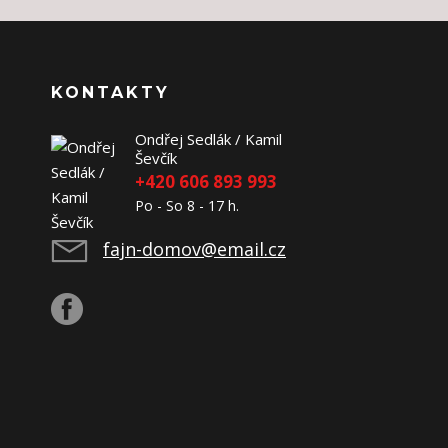
KONTAKTY
Ondřej Sedlák / Kamil
Ševčík
+420 606 893 993
Po - So 8 - 17 h.
fajn-domov@email.cz