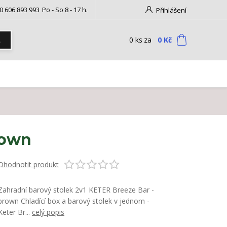
0 606 893 993
Po - So 8 - 17 h.
Přihlášení
0
ks
za
0 Kč
t
rown
Ohodnotit produkt
Zahradní barový stolek 2v1 KETER Breeze Bar -
brown Chladící box a barový stolek v jednom -
Keter Br...
celý popis