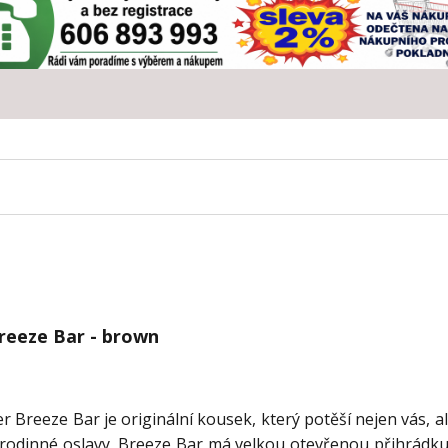
reeze Bar - brown
r Breeze Bar je originální kousek, který potěší nejen vás, al
 rodinné oslavy, Breeze Bar má velkou otevřenou přihrádku