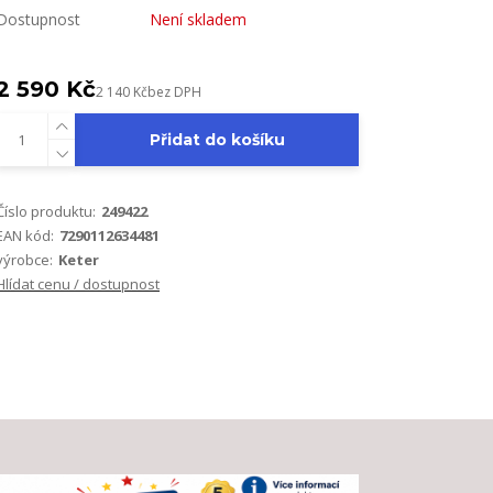
Dostupnost
Není skladem
2 590 Kč
2 140 Kč
bez DPH
Přidat do košíku
Číslo produktu:
249422
EAN kód:
7290112634481
výrobce:
Keter
Hlídat cenu / dostupnost