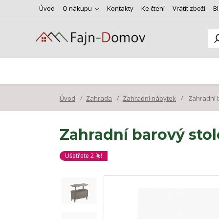
Úvod
O nákupu
Kontakty
Ke čtení
Vrátit zboží
B
Úvod
Zahrada
Zahradní nábytek
Zahradní b
Zahradní barový sto
Ušetřete 2 %!