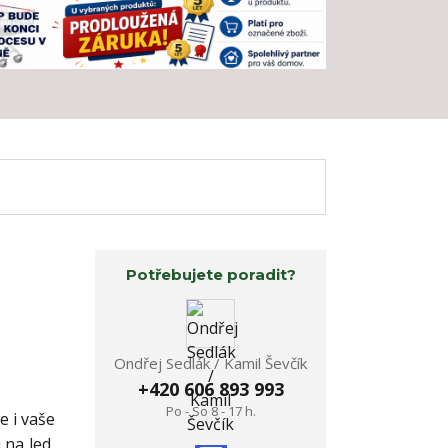
Potřebujete poradit?
Ondřej Sedlák / Kamil Ševčík
+420 606 893 993
Po - So 8 - 17 h.
e i vaše
 na led,