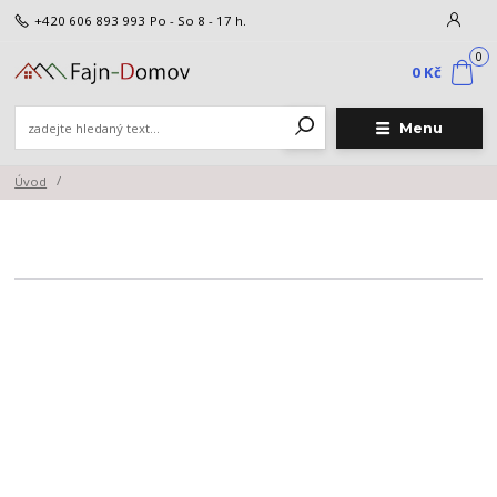
+420 606 893 993
Po - So 8 - 17 h.
0
0 Kč
Menu
Úvod