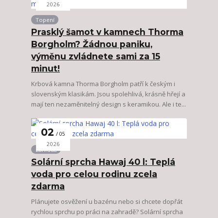
2026
Topení
Prasklý šamot v kamnech Thorma
Borgholm? Žádnou paniku,
výměnu zvládnete sami za 15
minut!
Krbová kamna Thorma Borgholm patří k českým i
slovenským klasikám. Jsou spolehlivá, krásně hřejí a
mají ten nezaměnitelný design s keramikou. Ale i te...
02
05
2026
Zahrada
Solární sprcha Hawaj 40 l: Teplá
voda pro celou rodinu zcela
zdarma
Plánujete osvěžení u bazénu nebo si chcete dopřát
rychlou sprchu po práci na zahradě? Solární sprcha