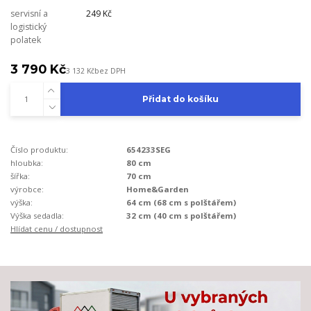
servisní a
249 Kč
logistický
polatek
3 790 Kč
3 132 Kč
bez DPH
Přidat do košíku
Číslo produktu:
654233SEG
hloubka:
80 cm
šířka:
70 cm
výrobce:
Home&Garden
výška:
64 cm (68 cm s polštářem)
Výška sedadla:
32 cm (40 cm s polštářem)
Hlídat cenu / dostupnost