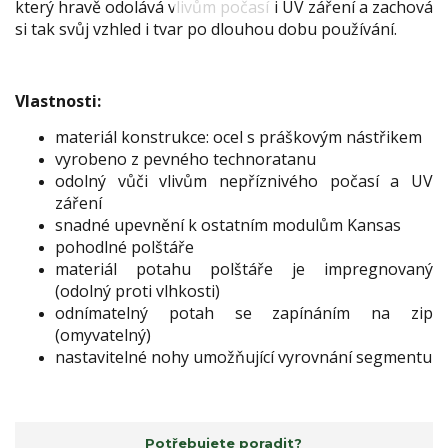
který hravě odolává vlivům počasí i UV záření a zachová
si tak svůj vzhled i tvar po dlouhou dobu používání.
Vlastnosti:
materiál konstrukce: ocel s práškovým nástřikem
vyrobeno z pevného technoratanu
odolný vůči vlivům nepříznivého počasí a UV
záření
snadné upevnění k ostatním modulům Kansas
pohodlné polštáře
materiál potahu polštáře je impregnovaný
(odolný proti vlhkosti)
odnímatelný potah se zapínáním na zip
(omyvatelný)
nastavitelné nohy umožňující vyrovnání segmentu
Potřebujete poradit?