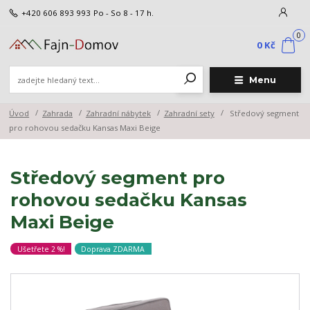
+420 606 893 993
Po - So 8 - 17 h.
0
0 Kč
Menu
Úvod
Zahrada
Zahradní nábytek
Zahradní sety
Středový segment
pro rohovou sedačku Kansas Maxi Beige
Středový segment pro
rohovou sedačku Kansas
Maxi Beige
Ušetřete 2 %!
Doprava ZDARMA