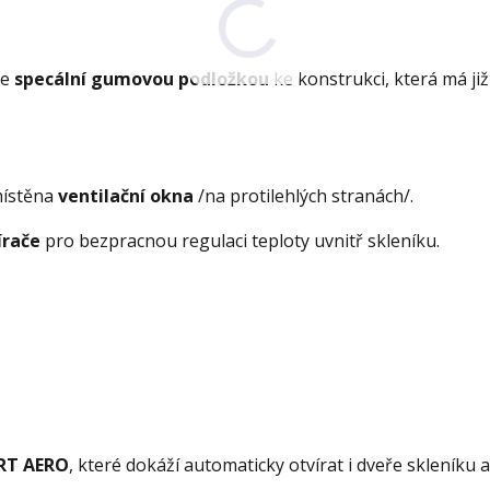
se
specální gumovou podložkou
ke konstrukci, která má již
místěna
ventilační okna
/na protilehlých stranách/.
írače
pro bezpracnou regulaci teploty uvnitř skleníku.
T AERO
, které dokáží automaticky otvírat i dveře skleníku a