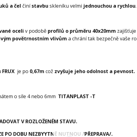
uků a čel
činí
stavbu
skleníku velmi
jednouchou a
rychlou
vané oceli
v podobě
profilů
o prů
měru 40x20mm
zajišťuje
nivým povětrnostním vlivům
a chrání tak bezpečně vaše ros
u
FRUX
je po
0,67m
což
zvyšuje jeho odolnost a pevnost.
onátem o síle 4 nebo 6mm
TITANPLAST -T
LADOVAT V ROZLOŽENÉM STAVU.
UZE PO DOBU NEZBYYTNĚ NUTNOU /PŘEPRAVA/.