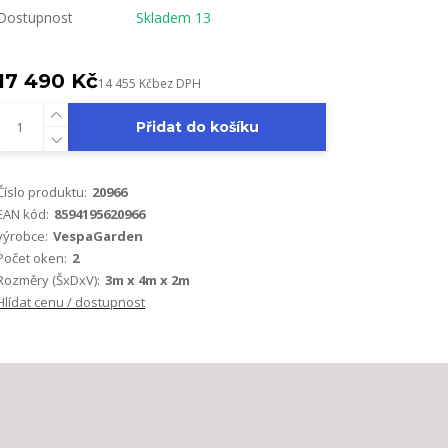
Dostupnost
Skladem 13
17 490 Kč
14 455 Kč
bez DPH
Přidat do košíku
Číslo produktu:
20966
EAN kód:
8594195620966
výrobce:
VespaGarden
Počet oken:
2
Rozměry (ŠxDxV):
3m x 4m x 2m
Hlídat cenu / dostupnost