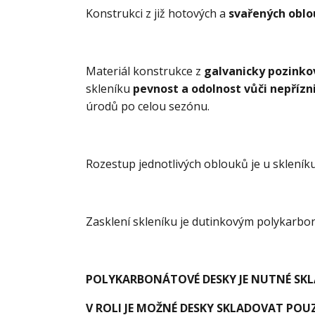
Konstrukci z již hotových a
svařených oblo
Materiál konstrukce z
galvanicky pozinko
skleníku
pevnost a odolnost vůči nepříz
úrodů po celou sezónu.
Rozestup jednotlivých oblouků je u skleník
Zasklení skleníku je dutinkovým polykarb
POLYKARBONÁTOVÉ DESKY JE NUTNÉ SK
V ROLI JE MOŽNÉ DESKY SKLADOVAT PO