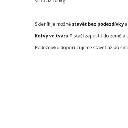
silou až 100kg.
Skleník je možné
stavět bez podezdívky
a
Kotvy ve tvaru T
stačí zapustit do země 
Podezdívku doporučujeme stavět až po smo