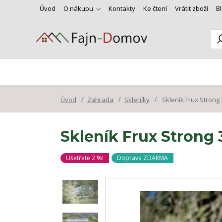
Úvod
O nákupu
Kontakty
Ke čtení
Vrátit zboží
B
Úvod
Zahrada
Skleníky
Skleník Frux Strong
Skleník Frux Strong
Ušetřete 2 %!
Doprava ZDARMA