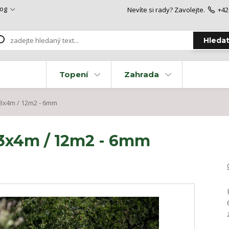
log
Nevíte si rady? Zavolejte.
+42
Hleda
Topení
Zahrada
 3x4m / 12m2 - 6mm
 3x4m / 12m2 - 6mm