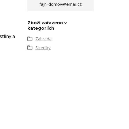
fajn-domov@email.cz
.
Zboží zařazeno v
kategoriích
tliny a
Zahrada
Skleníky