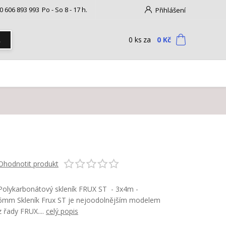
0 606 893 993
Po - So 8 - 17 h.
Přihlášení
0
ks
za
0 Kč
t
Ohodnotit produkt
Polykarbonátový skleník FRUX ST - 3x4m -
6mm Skleník Frux ST je nejoodolnějším modelem
z řady FRUX....
celý popis