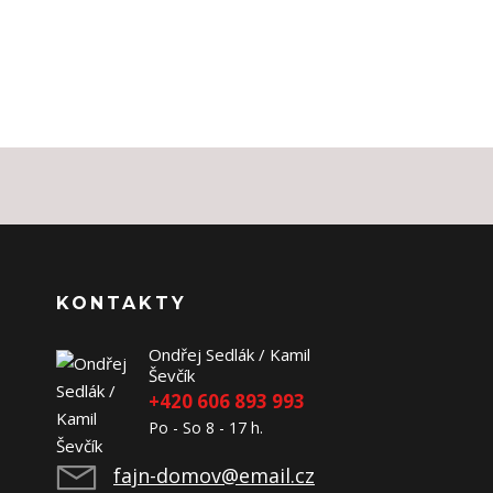
KONTAKTY
Ondřej Sedlák / Kamil
Ševčík
+420 606 893 993
Po - So 8 - 17 h.
fajn-domov@email.cz