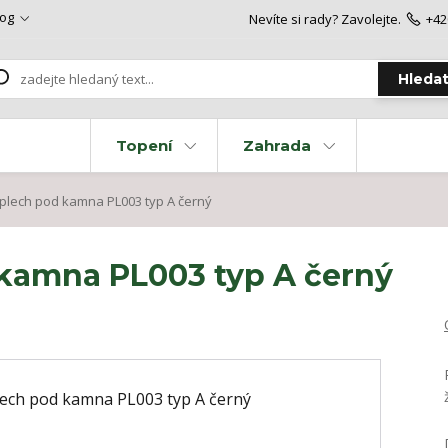
log
Nevíte si rady? Zavolejte.
+42
Hleda
Topení
Zahrada
lech pod kamna PL003 typ A černý
kamna PL003 typ A černý