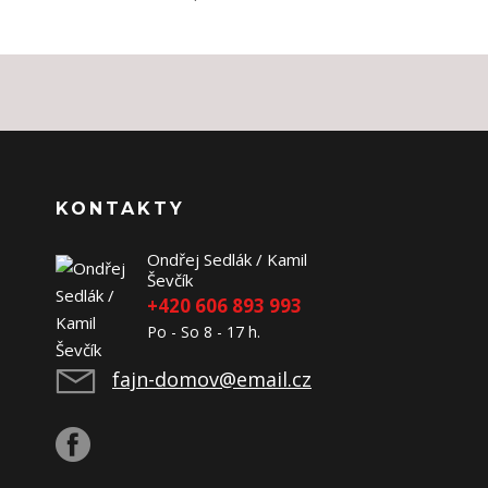
KONTAKTY
Ondřej Sedlák / Kamil
Ševčík
+420 606 893 993
Po - So 8 - 17 h.
fajn-domov@email.cz