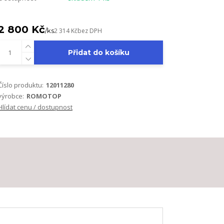
2 800 Kč
/
ks
2 314 Kč
bez DPH
Přidat do košíku
Číslo produktu:
12011280
výrobce:
ROMOTOP
Hlídat cenu / dostupnost