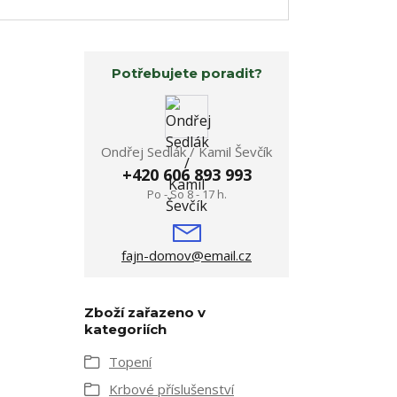
Potřebujete poradit?
Ondřej Sedlák / Kamil Ševčík
+420 606 893 993
Po - So 8 - 17 h.
fajn-domov@email.cz
Zboží zařazeno v
kategoriích
Topení
Krbové příslušenství