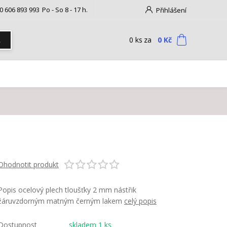
0 606 893 993
Po - So 8 - 17 h.
Přihlášení
0
ks
za
0 Kč
t
Ohodnotit produkt
Popis ocelový plech tloušťky 2 mm nástřik
žáruvzdorným matným černým lakem
celý popis
Dostupnost
skladem 1 ks