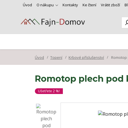
Úvod
O nákupu
Kontakty
Ke čtení
Vrátit zboží
B
Úvod
Topení
Krbové příslušenství
Romotop p
Romotop plech pod 
Ušetřete 2 %!